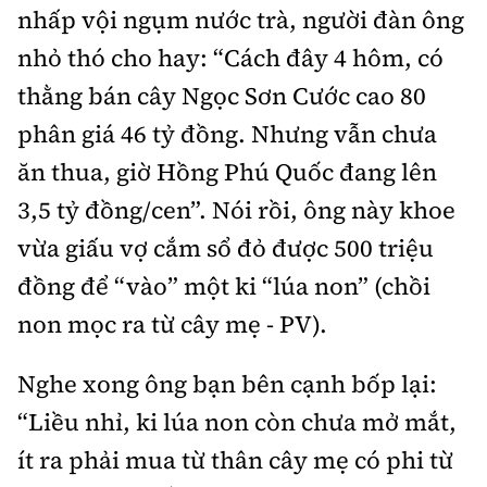
Tổng biên tập:
Nguyễn Thị Hồng Nga
nhấp vội ngụm nước trà, người đàn ông
Phó Tổng biên tập:
Nguyễn Sơn Tùng,
nhỏ thó cho hay: “Cách đây 4 hôm, có
Nguyễn Đức Thắng, La Đức Hùng
thằng bán cây Ngọc Sơn Cước cao 80
Hotline:
Quảng cáo và Phát hành:
phân giá 46 tỷ đồng. Nhưng vẫn chưa
0901 514 799
0915 057 282
ăn thua, giờ Hồng Phú Quốc đang lên
Email:
bandoc@baoxaydung.vn
3,5 tỷ đồng/cen”. Nói rồi, ông này khoe
Cấm sao chép dưới mọi hình thức nếu không có sự
vừa giấu vợ cắm sổ đỏ được 500 triệu
chấp thuận bằng văn bản.
đồng để “vào” một ki “lúa non” (chồi
non mọc ra từ cây mẹ - PV).
Nghe xong ông bạn bên cạnh bốp lại:
Thông tin tòa
“Liều nhỉ, ki lúa non còn chưa mở mắt,
soạn
ít ra phải mua từ thân cây mẹ có phi từ