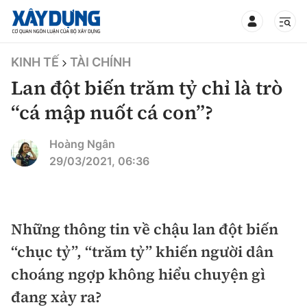
TIN BỘ XÂY DỰNG
KINH TẾ
TÀI CHÍNH
Lan đột biến trăm tỷ chỉ là trò
“cá mập nuốt cá con”?
CHUYÊN MỤC
Hoàng Ngân
29/03/2021, 06:36
Mới nhất
Thời sự
Những thông tin về chậu lan đột biến
“chục tỷ”, “trăm tỷ” khiến người dân
Chính trị
Xây dựng
choáng ngợp không hiểu chuyện gì
Xã hội
Chỉ đạo điều hành
đang xảy ra?
Giao thông