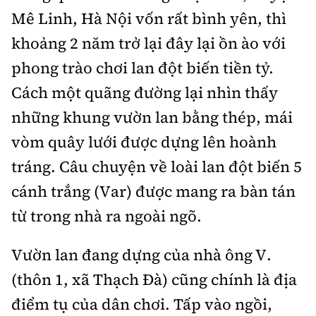
Thế giới
Gương sáng giao thông
Mê Linh, Hà Nội vốn rất bình yên, thì
Âm nhạc
Nhà thầu
Hậu trường sao
Sản phẩm mới
khoảng 2 năm trở lại đây lại ồn ào với
Thời sự Quốc tế
Đi ++
Mời thầu - Đấu thầu
360 độ thể thao
phong trào chơi lan đột biến tiền tỷ.
Tư vấn
Hồ sơ tài liệu
Du lịch
Cách một quãng đường lại nhìn thấy
Video
Thi viết về GTVT
Thế giới giao thông
những khung vườn lan bằng thép, mái
Khám phá
Thời sự
vòm quây lưới được dựng lên hoành
Thế giới xây dựng
Lối sống
Khám phá
tráng. Câu chuyện về loài lan đột biến 5
Ẩm thực
cánh trắng (Var) được mang ra bàn tán
Camera giao thông
từ trong nhà ra ngoài ngõ.
Cơ quan chủ quản: Bộ Xây dựng
Câu chuyện giao thông
Giấy phép số: 03/GP-BVHTTDL, cấp ngày 1/4/2025.
Vườn lan đang dựng của nhà ông V.
Giải trí - Thể thao
Tòa soạn: Số 2 Nguyễn Công Hoan, phường Giảng Võ,
(thôn 1, xã Thạch Đà) cũng chính là địa
Hà Nội.
điểm tụ của dân chơi. Tấp vào ngồi,