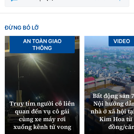
ĐỪNG BỎ LỠ
AN TOÀN GIAO
VIDEO
THÔNG
Bất động sản 7
Truy tìm người có liên
Nội hướng dẫ
quan đến vụ cô gái
nhà ở xã hội tạ
cùng xe máy rơi
Kim Hoa từ 
xuống kênh tử vong
đồng/că