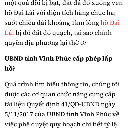
một quả đồi bị bạt, đất đá đổ xuống ven
Thế giới
Gương sáng giao thông
Âm nhạc
Nhà thầu
hồ Đại Lải với diện tích hàng chục ha;
Hậu trường sao
Sản phẩm mới
Thời sự Quốc tế
Đi ++
suốt chiều dài khoảng 1km lòng
hồ Đại
Mời thầu - Đấu thầu
360 độ thể thao
Tư vấn
Hồ sơ tài liệu
Lải
bị đổ đất đỏ quạch, tại sao chính
Du lịch
Video
Thi viết về GTVT
quyền địa phương lại thờ ơ?
Thế giới giao thông
Khám phá
Thời sự
UBND tỉnh Vĩnh Phúc cấp phép lấp
Thế giới xây dựng
Lối sống
Khám phá
hồ?
Ẩm thực
Camera giao thông
Quá trình tìm hiểu thông tin, chúng tôi
Cơ quan chủ quản: Bộ Xây dựng
được các cơ quan chức năng cung cấp
Câu chuyện giao thông
Giấy phép số: 03/GP-BVHTTDL, cấp ngày 1/4/2025.
tài liệu Quyết định 41/QĐ-UBND ngày
Giải trí - Thể thao
Tòa soạn: Số 2 Nguyễn Công Hoan, phường Giảng Võ,
5/11/2017 của UBND tỉnh Vĩnh Phúc về
Hà Nội.
việc phê duyệt quy hoạch chi tiết tỷ lệ