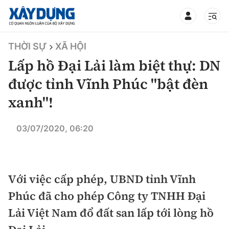
TIN BỘ XÂY DỰNG
THỜI SỰ
XÃ HỘI
Lấp hồ Đại Lải làm biệt thự: DN
được tỉnh Vĩnh Phúc "bật đèn
xanh"!
CHUYÊN MỤC
03/07/2020, 06:20
Mới nhất
Thời sự
Với việc cấp phép, UBND tỉnh Vĩnh
Chính trị
Xây dựng
Phúc đã cho phép Công ty TNHH Đại
Lải Việt Nam đổ đất san lấp tới lòng hồ
Xã hội
Chỉ đạo điều hành
Giao thông