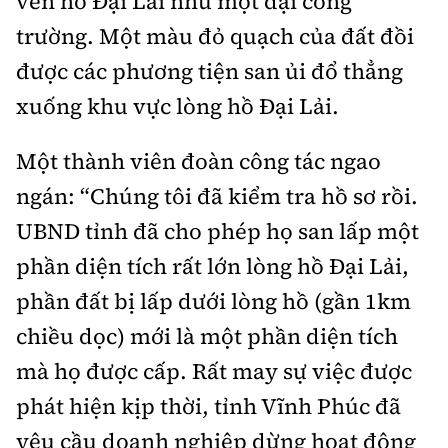
ven hồ Đại Lải như một đại công
trường. Một màu đỏ quạch của đất đồi
được các phương tiện san ủi đổ thẳng
xuống khu vực lòng hồ Đại Lải.
Một thành viên đoàn công tác ngao
ngán: “Chúng tôi đã kiểm tra hồ sơ rồi.
UBND tỉnh đã cho phép họ san lấp một
phần diện tích rất lớn lòng hồ Đại Lải,
phần đất bị lấp dưới lòng hồ (gần 1km
chiều dọc) mới là một phần diện tích
mà họ được cấp. Rất may sự việc được
phát hiện kịp thời, tỉnh Vĩnh Phúc đã
yêu cầu doanh nghiệp dừng hoạt động