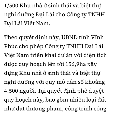
Tổng biên tập:
Nguyễn Thị Hồng Nga
1/500 Khu nhà ở sinh thái và biệt thự
Phó Tổng biên tập:
Nguyễn Sơn Tùng,
nghỉ dưỡng Đại Lải cho Công ty TNHH
Nguyễn Đức Thắng, La Đức Hùng
Đại Lải Việt Nam.
Hotline:
Quảng cáo và Phát hành:
0901 514 799
0915 057 282
Theo quyết định này, UBND tỉnh Vĩnh
Email:
bandoc@baoxaydung.vn
Phúc cho phép Công ty TNHH Đại Lải
Cấm sao chép dưới mọi hình thức nếu không có sự
Việt Nam triển khai dự án với diện tích
chấp thuận bằng văn bản.
được quy hoạch lên tới 156,9ha xây
dựng Khu nhà ở sinh thái và biệt thự
nghỉ dưỡng với quy mô dân số khoảng
4.500 người. Tại quyết định phê duyệt
Thông tin tòa
soạn
quy hoạch này, bao gồm nhiều loại đất
như đất thương phẩm, công trình công