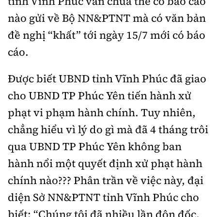
tỉnh Vĩnh Phúc vẫn chưa thể có báo cáo
nào gửi về Bộ NN&PTNT mà có văn bản
đề nghị “khất” tới ngày 15/7 mới có báo
cáo.
Được biết UBND tỉnh Vĩnh Phúc đã giao
cho UBND TP Phúc Yên tiến hành xử
phạt vi phạm hành chính. Tuy nhiên,
chẳng hiểu vì lý do gì mà đã 4 tháng trôi
qua UBND TP Phúc Yên không ban
hành nổi một quyết định xử phạt hành
chính nào??? Phân trần về việc này, đại
diện Sở NN&PTNT tỉnh Vĩnh Phúc cho
biết: “Chúng tôi đã nhiều lần đôn đốc,