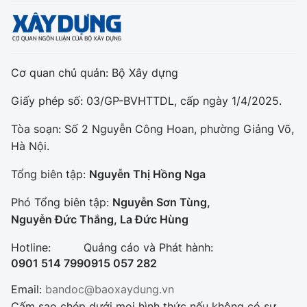
Cơ quan chủ quản: Bộ Xây dựng
Giấy phép số: 03/GP-BVHTTDL, cấp ngày 1/4/2025.
Tòa soạn: Số 2 Nguyễn Công Hoan, phường Giảng Võ,
Hà Nội.
Tổng biên tập:
Nguyễn Thị Hồng Nga
Phó Tổng biên tập:
Nguyễn Sơn Tùng,
Nguyễn Đức Thắng, La Đức Hùng
Hotline:
Quảng cáo và Phát hành:
0901 514 799
0915 057 282
Email:
bandoc@baoxaydung.vn
Cấm sao chép dưới mọi hình thức nếu không có sự