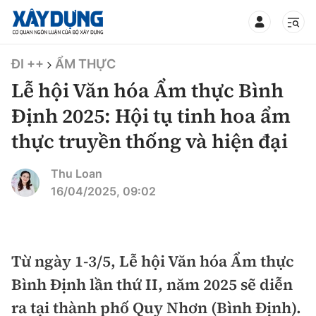
TIN BỘ XÂY DỰNG
ĐI ++
ẨM THỰC
Lễ hội Văn hóa Ẩm thực Bình
Định 2025: Hội tụ tinh hoa ẩm
thực truyền thống và hiện đại
CHUYÊN MỤC
Thu Loan
Mới nhất
16/04/2025, 09:02
Thời sự
Chính trị
Từ ngày 1-3/5, Lễ hội Văn hóa Ẩm thực
Xây dựng
Bình Định lần thứ II, năm 2025 sẽ diễn
Xã hội
Chỉ đạo điều hành
ra tại thành phố Quy Nhơn (Bình Định).
Giao thông