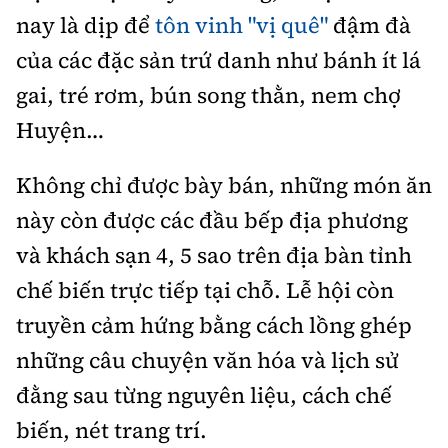
Tổng biên tập:
Nguyễn Thị Hồng Nga
nay là dịp để
tôn vinh "vị quê"
đậm đà
Phó Tổng biên tập:
Nguyễn Sơn Tùng,
của các đặc sản trứ danh như bánh ít lá
Nguyễn Đức Thắng, La Đức Hùng
gai, tré rơm, bún song thằn, nem chợ
Hotline:
Quảng cáo và Phát hành:
Huyện…
0901 514 799
0915 057 282
Email:
bandoc@baoxaydung.vn
Không chỉ được bày bán, những món ăn
Cấm sao chép dưới mọi hình thức nếu không có sự
này còn được các đầu bếp địa phương
chấp thuận bằng văn bản.
và khách sạn 4, 5 sao trên địa bàn tỉnh
chế biến trực tiếp tại chỗ. Lễ hội còn
truyền cảm hứng bằng cách lồng ghép
những câu chuyện văn hóa và lịch sử
Thông tin tòa
soạn
đằng sau từng nguyên liệu, cách chế
biến, nét trang trí.