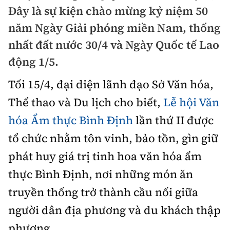
Chuyện dọc đường
Đây là sự kiện chào mừng kỷ niệm 50
Quy hoạch kiến trúc
Quản lý
Kinh tế
năm Ngày Giải phóng miền Nam, thống
Cải chính
Vật liệu xây dựng
nhất đất nước 30/4 và Ngày Quốc tế Lao
Đường bộ
Thị trường
Pháp luật
động 1/5.
Giám định chất lượng
Hàng không
Tài chính
Thanh tra
Tối 15/4, đại diện lãnh đạo Sở Văn hóa,
An toàn giao thông
Quản lý đô thị
Đường sắt
Chứng khoán
Thể thao và Du lịch cho biết,
Lễ hội Văn
An ninh hình sự
Giao thông 24h
Chất lượng sống
hóa Ẩm thực Bình Định
lần thứ II được
Đăng kiểm
Bảo hiểm
Điều tra
ATGT địa phương
tổ chức nhằm tôn vinh, bảo tồn, gìn giữ
Giáo dục
Văn hóa - Giải Trí
Đường sắt tốc độ cao
Doanh nghiệp
phát huy giá trị tinh hoa văn hóa ẩm
Pháp đình
Văn hóa giao thông
Y tế
Văn hóa
Đường thủy
thực Bình Định, nơi những món ăn
Thể thao
Hỏi - Đáp
Lái xe an toàn
Đời sống
truyền thống trở thành cầu nối giữa
Showbiz
Hàng hải
Bóng đá
Công nghệ
người dân địa phương và du khách thập
Chung tay vì ATGT
Lao động - Công đoàn
Điện ảnh
Đường sắt đô thị
Bình luận
phương.
Công nghệ mới