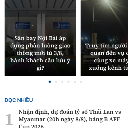
Sân bay Nội Bài áp
dụng phân luồng giao
Truy tìm người 
thông mới từ 3/8,
quan đến vụ c
hành khách cần lưu ý
cùng xe máy
gì?
xuống kênh t
ĐỌC NHIỀU
Nhận định, dự đoán tỷ số Thái Lan vs
Myanmar (20h ngày 8/8), bảng B AFF
Cup 2026