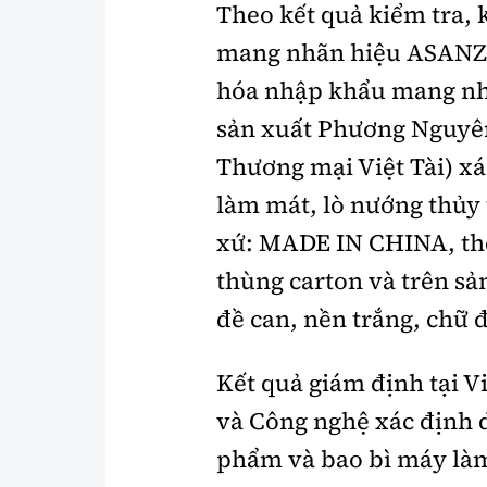
Theo kết quả kiểm tra, 
mang nhãn hiệu ASANZO,
hóa nhập khẩu mang nh
sản xuất Phương Nguyê
Thương mại Việt Tài) x
làm mát, lò nướng thủy 
xứ: MADE IN CHINA, thể 
thùng carton và trên 
đề can, nền trắng, chữ 
Kết quả giám định tại V
và Công nghệ xác định d
phẩm và bao bì máy làm