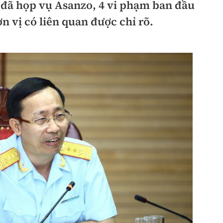
 đã họp vụ Asanzo, 4 vi phạm ban đầu
hông
Đường thủy
 vị có liên quan được chỉ rõ.
h
Hàng hải
ng
Đường sắt đô thị
hông
Nhà thầu
Mời thầu - Đấu thầu
TGT
Thi viết về Ngành
ao thông
rí
Thể thao
Công nghệ
Bóng đá
Công nghệ mới