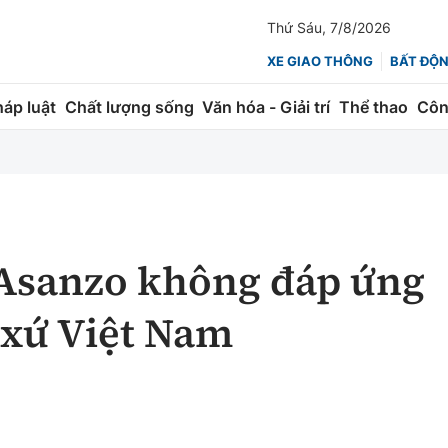
Thứ Sáu, 7/8/2026
XE GIAO THÔNG
BẤT ĐỘ
háp luật
Chất lượng sống
Văn hóa - Giải trí
Thể thao
Côn
Giao thông
Kinh tế
ành
Quản lý
Thị trường
 trúc
Đường bộ
Tài chính
 Asanzo không đáp ứng
ng
Hàng không
Chứng khoán
t xứ Việt Nam
 lượng
Đường sắt
Bảo hiểm
Đường sắt tốc độ cao
Doanh nghiệp
Đăng kiểm
xem thêm