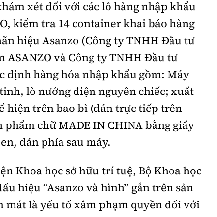
khám xét đối với các lô hàng nhập khẩu
 kiểm tra 14 container khai báo hàng
ãn hiệu Asanzo (Công ty TNHH Đầu tư
n ASANZO và Công ty TNHH Đầu tư
ác định hàng hóa nhập khẩu gồm: Máy
tinh, lò nướng điện nguyên chiếc; xuất
hiện trên bao bì (dán trực tiếp trên
sản phẩm chữ MADE IN CHINA bằng giấy
đen, dán phía sau máy.
iện Khoa học sở hữu trí tuệ, Bộ Khoa học
ấu hiệu “Asanzo và hình” gắn trên sản
 mát là yếu tố xâm phạm quyền đối với