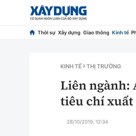
Thời sự
Xây dựng
Giao thông
Kinh tế
P
Thời sự
Xây dựng
Chính trị
Chỉ đạo điều h
KINH TẾ
THỊ TRƯỜNG
Xã hội
Quy hoạch kiến
Liên ngành:
Chuyện dọc đường
Vật liệu xây dự
tiêu chí xuấ
Cải chính
Giám định chất
Quản lý đô thị
28/10/2019, 12:34