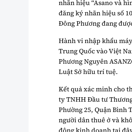
nhãn hiệu “Asano và hì
đăng ký nhãn hiệu số 1
Đông Phương đang được 
Hành vi nhập khẩu máy
Trung Quốc vào Việt Na
Phương Nguyên ASANZO 
Luật Sở hữu trí tuệ.
Kết quả xác minh cho t
ty TNHH Đầu tư Thương 
Phường 25, Quận Bình T
người dân thuê ở và khô
động kinh doanh tại đây