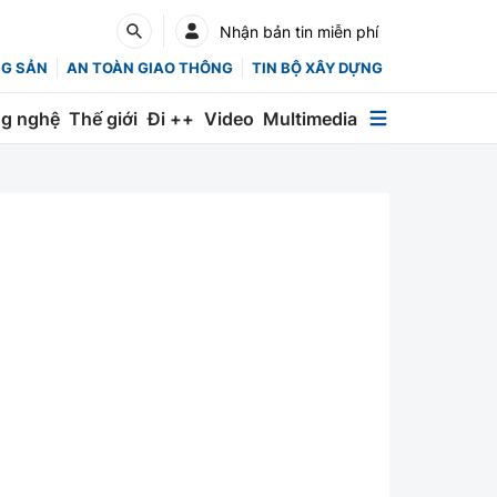
Nhận bản tin miễn phí
NG SẢN
AN TOÀN GIAO THÔNG
TIN BỘ XÂY DỰNG
g nghệ
Thế giới
Đi ++
Video
Multimedia
Multimedia
Special
Emagazine
Photo
Infographic
English
Các chuyên trang