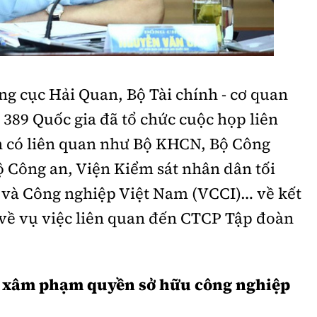
Bình luận
Sản phẩm mới
Hậu trường sao
AI
360 độ thể thao
Tư vấn
ổng cục Hải Quan, Bộ Tài chính - cơ quan
Video
 389 Quốc gia đã tổ chức cuộc họp liên
Thời sự
h có liên quan như Bộ KHCN, Bộ Công
Khám phá
ộ Công an, Viện Kiểm sát nhân dân tối
và Công nghiệp Việt Nam (VCCI)… về kết
Camera giao thông
 về vụ việc liên quan đến CTCP Tập đoàn
Câu chuyện giao thông
Lăng kính xây dựng
n xâm phạm quyền sở hữu công nghiệp
Giải trí - Thể thao