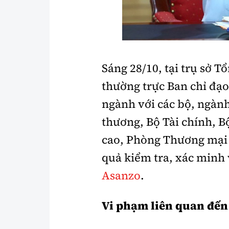
Y tế
Showbiz
Đời sống
Điện ảnh
Lao động - Công đoàn
Âm nhạc
Sáng 28/10, tại trụ sở T
Thế giới
Đi ++
thường trực Ban chỉ đạo
Thời sự Quốc tế
Du lịch
ngành với các bộ, ngàn
Hồ sơ tài liệu
Khám phá
thương, Bộ Tài chính, B
cao, Phòng Thương mại 
Thế giới giao thông
Lối sống
quả kiểm tra, xác minh
Thế giới xây dựng
Ẩm thực
Asanzo
.
Vi phạm liên quan đế