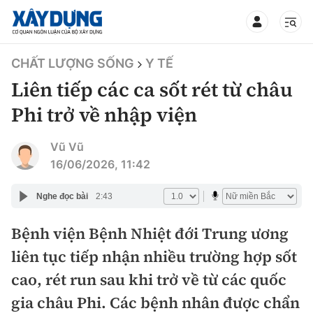
TIN BỘ XÂY DỰNG
CHẤT LƯỢNG SỐNG
Y TẾ
Liên tiếp các ca sốt rét từ châu
Phi trở về nhập viện
CHUYÊN MỤC
Vũ Vũ
16/06/2026, 11:42
Mới nhất
Nghe đọc bài
2:43
Thời sự
Bệnh viện Bệnh Nhiệt đới Trung ương
liên tục tiếp nhận nhiều trường hợp sốt
Chính trị
Xây dựng
cao, rét run sau khi trở về từ các quốc
Xã hội
Chỉ đạo điều hành
gia châu Phi. Các bệnh nhân được chẩn
Giao thông