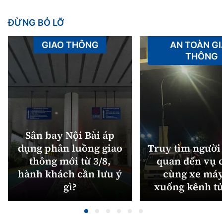
ĐỪNG BỎ LỠ
GIAO THÔNG
AN TOÀN G
THÔNG
Sân bay Nội Bài áp
dụng phân luồng giao
Truy tìm người 
thông mới từ 3/8,
quan đến vụ c
hành khách cần lưu ý
cùng xe máy
gì?
xuống kênh t