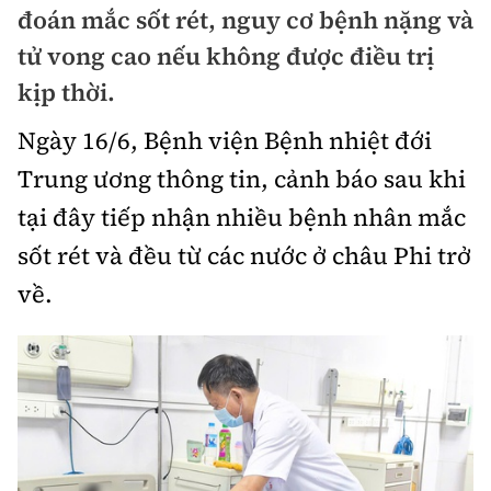
đoán mắc sốt rét, nguy cơ bệnh nặng và
Chuyện dọc đường
Quy hoạch kiến trúc
Quản lý
Kinh tế
tử vong cao nếu không được điều trị
Cải chính
Vật liệu xây dựng
kịp thời.
Đường bộ
Thị trường
Pháp luật
Ngày 16/6, Bệnh viện Bệnh nhiệt đới
Giám định chất lượng
Hàng không
Tài chính
Thanh tra
Trung ương thông tin, cảnh báo sau khi
An toàn giao thông
Quản lý đô thị
Đường sắt
Chứng khoán
tại đây tiếp nhận nhiều bệnh nhân mắc
An ninh hình sự
Giao thông 24h
Chất lượng sống
sốt rét và đều từ các nước ở châu Phi trở
Đăng kiểm
Bảo hiểm
Điều tra
ATGT địa phương
về.
Giáo dục
Văn hóa - Giải Trí
Đường sắt tốc độ cao
Doanh nghiệp
Pháp đình
Văn hóa giao thông
Y tế
Văn hóa
Đường thủy
Thể thao
Hỏi - Đáp
Lái xe an toàn
Đời sống
Showbiz
Hàng hải
Bóng đá
Công nghệ
Chung tay vì ATGT
Lao động - Công đoàn
Điện ảnh
Đường sắt đô thị
Bình luận
Công nghệ mới