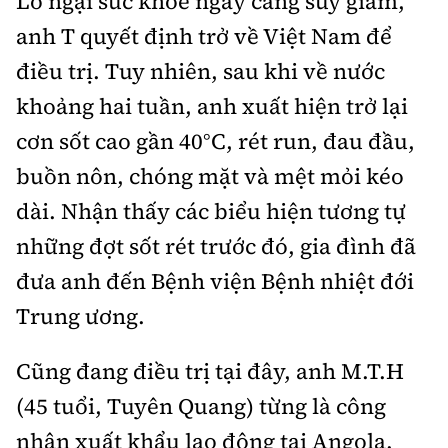
Lo ngại sức khỏe ngày càng suy giảm,
Tổng biên tập:
Nguyễn Thị Hồng Nga
anh T quyết định trở về Việt Nam để
Phó Tổng biên tập:
Nguyễn Sơn Tùng,
điều trị. Tuy nhiên, sau khi về nước
Nguyễn Đức Thắng, La Đức Hùng
khoảng hai tuần, anh xuất hiện trở lại
Hotline:
Quảng cáo và Phát hành:
0901 514 799
cơn sốt cao gần 40°C, rét run, đau đầu,
0915 057 282
buồn nôn, chóng mặt và mệt mỏi kéo
Email:
bandoc@baoxaydung.vn
Cấm sao chép dưới mọi hình thức nếu không có sự
dài. Nhận thấy các biểu hiện tương tự
chấp thuận bằng văn bản.
những đợt sốt rét trước đó, gia đình đã
đưa anh đến Bệnh viện Bệnh nhiệt đới
Trung ương.
Cũng đang điều trị tại đây, anh M.T.H
Thông tin tòa
soạn
(45 tuổi, Tuyên Quang) từng là công
nhân xuất khẩu lao động tại Angola.