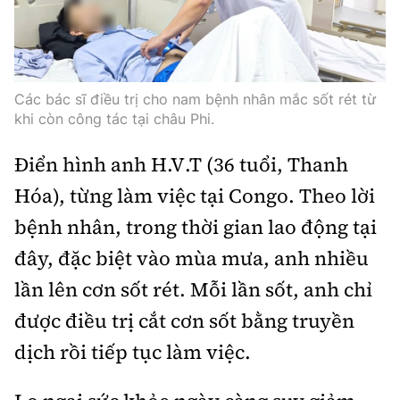
Thế giới
Gương sáng giao thông
Âm nhạc
Nhà thầu
Hậu trường sao
Sản phẩm mới
Thời sự Quốc tế
Đi ++
Mời thầu - Đấu thầu
360 độ thể thao
Tư vấn
Hồ sơ tài liệu
Các bác sĩ điều trị cho nam bệnh nhân mắc sốt rét từ
Du lịch
Video
khi còn công tác tại châu Phi.
Thi viết về GTVT
Thế giới giao thông
Khám phá
Thời sự
Điển hình anh H.V.T (36 tuổi, Thanh
Thế giới xây dựng
Hóa), từng làm việc tại Congo. Theo lời
Lối sống
Khám phá
bệnh nhân, trong thời gian lao động tại
Ẩm thực
Camera giao thông
đây, đặc biệt vào mùa mưa, anh nhiều
Cơ quan chủ quản: Bộ Xây dựng
lần lên cơn sốt rét. Mỗi lần sốt, anh chỉ
Câu chuyện giao thông
Giấy phép số: 03/GP-BVHTTDL, cấp ngày 1/4/2025.
được điều trị cắt cơn sốt bằng truyền
Giải trí - Thể thao
Tòa soạn: Số 2 Nguyễn Công Hoan, phường Giảng Võ,
dịch rồi tiếp tục làm việc.
Hà Nội.