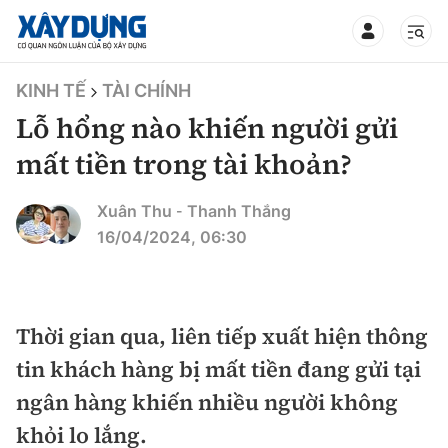
TIN BỘ XÂY DỰNG
KINH TẾ
TÀI CHÍNH
Lỗ hổng nào khiến người gửi
mất tiền trong tài khoản?
CHUYÊN MỤC
Xuân Thu
Thanh Thắng
-
16/04/2024, 06:30
Mới nhất
Thời sự
Thời gian qua, liên tiếp xuất hiện thông
Chính trị
tin khách hàng bị mất tiền đang gửi tại
Xây dựng
ngân hàng khiến nhiều người không
Xã hội
Chỉ đạo điều hành
khỏi lo lắng.
Giao thông