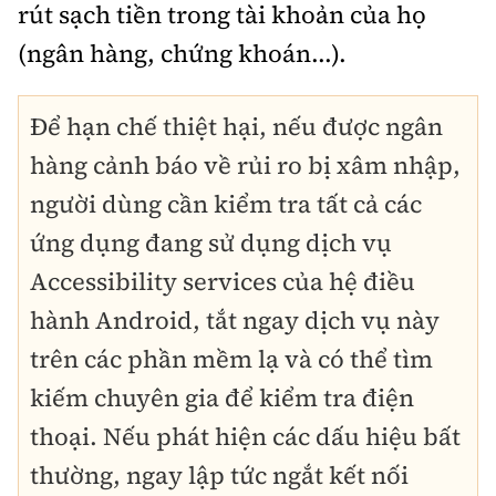
Tổng biên tập:
Nguyễn Thị Hồng Nga
rút sạch tiền trong tài khoản của họ
(ngân hàng, chứng khoán...).
Phó Tổng biên tập:
Nguyễn Sơn Tùng,
Nguyễn Đức Thắng, La Đức Hùng
Để hạn chế thiệt hại, nếu được ngân
Hotline:
Quảng cáo và Phát hành:
0901 514 799
0915 057 282
hàng cảnh báo về rủi ro bị xâm nhập,
Email:
bandoc@baoxaydung.vn
người dùng cần kiểm tra tất cả các
Cấm sao chép dưới mọi hình thức nếu không có sự
ứng dụng đang sử dụng dịch vụ
chấp thuận bằng văn bản.
Accessibility services của hệ điều
hành Android, tắt ngay dịch vụ này
trên các phần mềm lạ và có thể tìm
kiếm chuyên gia để kiểm tra điện
Thông tin tòa
soạn
thoại. Nếu phát hiện các dấu hiệu bất
thường, ngay lập tức ngắt kết nối