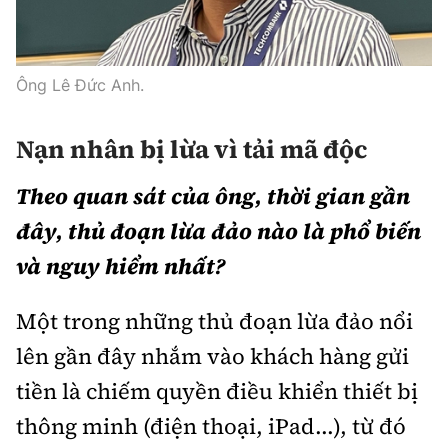
Thế giới
Gương sáng giao thông
Âm nhạc
Nhà thầu
Hậu trường sao
Sản phẩm mới
Thời sự Quốc tế
Đi ++
Mời thầu - Đấu thầu
Ông Lê Đức Anh.
360 độ thể thao
Tư vấn
Hồ sơ tài liệu
Du lịch
Video
Thi viết về GTVT
Nạn nhân bị lừa vì tải mã độc
Thế giới giao thông
Khám phá
Thời sự
Theo quan sát của ông, thời gian gần
Thế giới xây dựng
Lối sống
Khám phá
đây, thủ đoạn lừa đảo nào là phổ biến
và nguy hiểm nhất?
Ẩm thực
Camera giao thông
Cơ quan chủ quản: Bộ Xây dựng
Một trong những thủ đoạn lừa đảo nổi
Câu chuyện giao thông
Giấy phép số: 03/GP-BVHTTDL, cấp ngày 1/4/2025.
lên gần đây nhắm vào khách hàng gửi
Giải trí - Thể thao
tiền là chiếm quyền điều khiển thiết bị
Tòa soạn: Số 2 Nguyễn Công Hoan, phường Giảng Võ,
Hà Nội.
thông minh (điện thoại, iPad...), từ đó