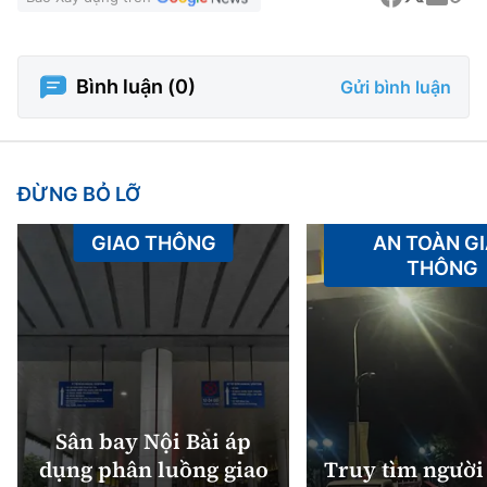
Bình luận (
0
)
Gửi bình luận
ĐỪNG BỎ LỠ
GIAO THÔNG
AN TOÀN G
THÔNG
Sân bay Nội Bài áp
dụng phân luồng giao
Truy tìm người 