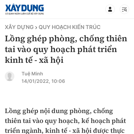
TIN BỘ XÂY DỰNG
XÂY DỰNG
QUY HOẠCH KIẾN TRÚC
Lồng ghép phòng, chống thiên
tai vào quy hoạch phát triển
kinh tế - xã hội
CHUYÊN MỤC
Tuệ Minh
Mới nhất
14/01/2022, 10:06
Thời sự
Chính trị
Lồng ghép nội dung phòng, chống
Xây dựng
thiên tai vào quy hoạch, kế hoạch phát
Xã hội
Chỉ đạo điều hành
triển ngành, kinh tế - xã hội được thực
Giao thông