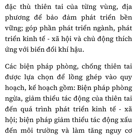
Tổng biên tập:
Nguyễn Thị Hồng Nga
đặc thù thiên tai của từng vùng, địa
Phó Tổng biên tập:
Nguyễn Sơn Tùng,
phương để bảo đảm phát triển bền
Nguyễn Đức Thắng, La Đức Hùng
vững; góp phần phát triển ngành, phát
Hotline:
Quảng cáo và Phát hành:
triển kinh tế - xã hội và chủ động thích
0901 514 799
0915 057 282
ứng với biến đổi khí hậu.
Email:
bandoc@baoxaydung.vn
Cấm sao chép dưới mọi hình thức nếu không có sự
Các biện pháp phòng, chống thiên tai
chấp thuận bằng văn bản.
được lựa chọn để lồng ghép vào quy
hoạch, kế hoạch gồm: Biện pháp phòng
ngừa, giảm thiểu tác động của thiên tai
đến quá trình phát triển kinh tế - xã
Thông tin tòa
soạn
hội; biện pháp giảm thiểu tác động xấu
đến môi trường và làm tăng nguy cơ