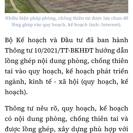
Thế giới
Gương sáng giao thông
Âm nhạc
Nhà thầu
Hậu trường sao
Sản phẩm mới
Thời sự Quốc tế
Nhiều biện pháp phòng, chống thiên tai được lựa chọn để
Đi ++
lồng ghép vào quy hoạch, kế hoạch (ảnh: Internet).
Mời thầu - Đấu thầu
360 độ thể thao
Tư vấn
Hồ sơ tài liệu
Du lịch
Video
Bộ Kế hoạch và Đầu tư đã ban hành
Thi viết về GTVT
Thế giới giao thông
Thông tư 10/2021/TT-BKHĐT hướng dẫn
Khám phá
Thời sự
lồng ghép nội dung phòng, chống thiên
Thế giới xây dựng
Lối sống
Khám phá
tai vào quy hoạch, kế hoạch phát triển
Ẩm thực
ngành, kinh tế - xã hội (quy hoạch, kế
Camera giao thông
hoạch).
Cơ quan chủ quản: Bộ Xây dựng
Câu chuyện giao thông
Giấy phép số: 03/GP-BVHTTDL, cấp ngày 1/4/2025.
Thông tư nêu rõ, quy hoạch, kế hoạch
Giải trí - Thể thao
Tòa soạn: Số 2 Nguyễn Công Hoan, phường Giảng Võ,
có nội dung phòng, chống thiên tai và
Hà Nội.
được lồng ghép, xây dựng phù hợp với