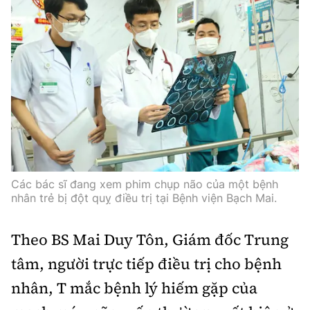
Thế giới
Gương sáng giao thông
Âm nhạc
Nhà thầu
Hậu trường sao
Sản phẩm mới
Thời sự Quốc tế
Đi ++
Mời thầu - Đấu thầu
360 độ thể thao
Tư vấn
Hồ sơ tài liệu
Du lịch
Video
Thi viết về GTVT
Thế giới giao thông
Khám phá
Thời sự
Thế giới xây dựng
Lối sống
Khám phá
Các bác sĩ đang xem phim chụp não của một bệnh
Ẩm thực
Camera giao thông
nhân trẻ bị đột quỵ điều trị tại Bệnh viện Bạch Mai.
Cơ quan chủ quản: Bộ Xây dựng
Câu chuyện giao thông
Theo BS Mai Duy Tôn, Giám đốc Trung
Giấy phép số: 03/GP-BVHTTDL, cấp ngày 1/4/2025.
Giải trí - Thể thao
tâm, người trực tiếp điều trị cho bệnh
Tòa soạn: Số 2 Nguyễn Công Hoan, phường Giảng Võ,
nhân, T mắc bệnh lý hiếm gặp của
Hà Nội.