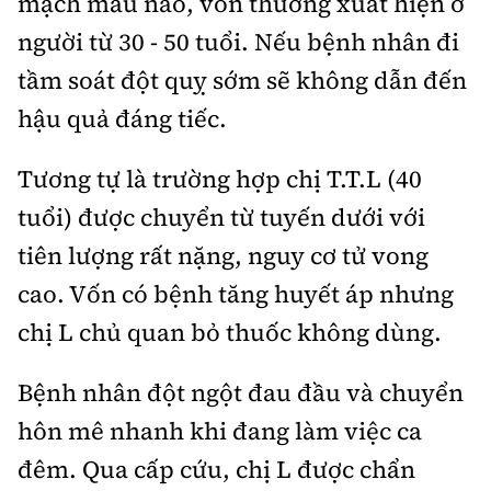
mạch máu não, vốn thường xuất hiện ở
Tổng biên tập:
Nguyễn Thị Hồng Nga
người từ 30 - 50 tuổi. Nếu bệnh nhân đi
Phó Tổng biên tập:
Nguyễn Sơn Tùng,
tầm soát đột quỵ sớm sẽ không dẫn đến
Nguyễn Đức Thắng, La Đức Hùng
hậu quả đáng tiếc.
Hotline:
Quảng cáo và Phát hành:
0901 514 799
0915 057 282
Tương tự là trường hợp chị T.T.L (40
Email:
bandoc@baoxaydung.vn
tuổi) được chuyển từ tuyến dưới với
Cấm sao chép dưới mọi hình thức nếu không có sự
chấp thuận bằng văn bản.
tiên lượng rất nặng, nguy cơ tử vong
cao. Vốn có bệnh tăng huyết áp nhưng
chị L chủ quan bỏ thuốc không dùng.
Bệnh nhân đột ngột đau đầu và chuyển
Thông tin tòa
soạn
hôn mê nhanh khi đang làm việc ca
đêm. Qua cấp cứu, chị L được chẩn