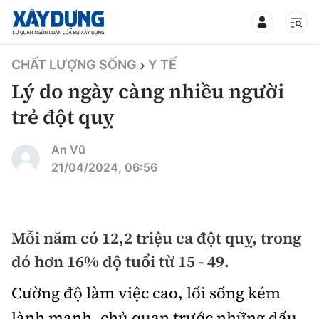
TIN BỘ XÂY DỰNG
CHẤT LƯỢNG SỐNG
Y TẾ
Lý do ngày càng nhiều người
trẻ đột quỵ
CHUYÊN MỤC
An Vũ
21/04/2024, 06:56
Mới nhất
Thời sự
Mỗi năm có 12,2 triệu ca đột quỵ, trong
đó hơn 16% độ tuổi từ 15 - 49.
Chính trị
Xây dựng
Cường độ làm việc cao, lối sống kém
Xã hội
Chỉ đạo điều hành
Giao thông
lành mạnh, chủ quan trước những dấu