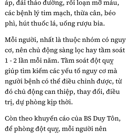
áp, đái tháo đường, rối loạn mỡ máu,
các bệnh lý tim mạch, thừa cân, béo
phì, hút thuốc lá, uống rượu bia.
Mỗi người, nhất là thuộc nhóm có nguy
cơ, nên chủ động sàng lọc hay tầm soát
1 - 2 lần mỗi năm. Tầm soát đột quỵ
giúp tìm kiếm các yếu tố nguy cơ mà
người bệnh có thể điều chỉnh được, từ
đó chủ động can thiệp, thay đổi, điều
trị, dự phòng kịp thời.
Còn theo khuyến cáo của BS Duy Tôn,
để phòng đột quỵ, mỗi người nên