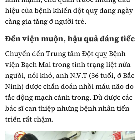
Chuyện dọc đường
Quy hoạch kiến trúc
hiệu của bệnh khiến đột quỵ đang ngày
Quản lý
Kinh tế
càng gia tăng ở người trẻ.
Cải chính
Vật liệu xây dựng
Đường bộ
Thị trường
Pháp luật
Đến viện muộn, hậu quả đáng tiếc
Giám định chất lượng
Hàng không
Tài chính
Thanh tra
An toàn giao thông
Chuyển đến Trung tâm Đột quỵ Bệnh
Quản lý đô thị
Đường sắt
Chứng khoán
viện Bạch Mai trong tình trạng liệt nửa
An ninh hình sự
Giao thông 24h
Chất lượng sống
Đăng kiểm
người, nói khó, anh N.V.T (36 tuổi, ở Bắc
Bảo hiểm
Điều tra
ATGT địa phương
Giáo dục
Ninh) được chẩn đoán nhồi máu não do
Văn hóa - Giải Trí
Đường sắt tốc độ cao
Doanh nghiệp
Pháp đình
tắc động mạch cảnh trong. Dù được các
Văn hóa giao thông
Y tế
Văn hóa
Đường thủy
Thể thao
bác sĩ can thiệp nhưng bệnh nhân tiến
Hỏi - Đáp
Lái xe an toàn
Đời sống
triển rất chậm.
Showbiz
Hàng hải
Bóng đá
Công nghệ
Chung tay vì ATGT
Lao động - Công đoàn
Điện ảnh
Đường sắt đô thị
Bình luận
Công nghệ mới