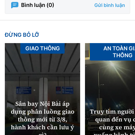
Bình luận (
0
)
Gửi bình luận
ĐỪNG BỎ LỠ
GIAO THÔNG
AN TOÀN G
THÔNG
Sân bay Nội Bài áp
dụng phân luồng giao
Truy tìm người 
thông mới từ 3/8,
quan đến vụ c
hành khách cần lưu ý
cùng xe máy
gì?
xuống kênh t