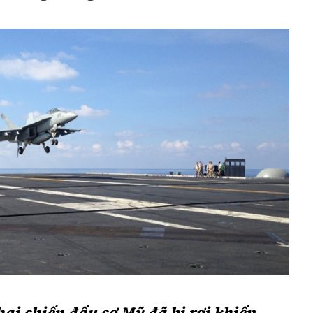
Bình luận
Sản phẩm mới
Hậu trường sao
AI
360 độ thể thao
Tư vấn
Video
Thời sự
Khám phá
Camera giao thông
Câu chuyện giao thông
Lăng kính xây dựng
Giải trí - Thể thao
hai chiến đấu cơ Mỹ đã bị rơi khiến