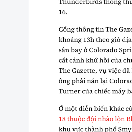
Thunderbirds thông thư
16.
Cổng thông tin The Gazet
khoảng 13h theo giờ địa
sân bay ở Colorado Spr
cất cánh khứ hồi của c
The Gazette, vụ việc đ
ông phải nán lại Colora
Turner của chiếc máy ba
Ở một diễn biến khác c
18 thuộc đội nhào lộn B
khu vực thành phố Smyr