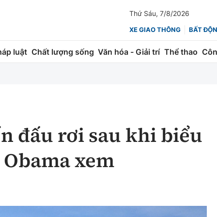
Thứ Sáu, 7/8/2026
XE GIAO THÔNG
BẤT ĐỘ
háp luật
Chất lượng sống
Văn hóa - Giải trí
Thể thao
Côn
Giao thông
Kinh tế
ành
Quản lý
Thị trường
 trúc
Đường bộ
Tài chính
n đấu rơi sau khi biểu
ng
Hàng không
Chứng khoán
g Obama xem
 lượng
Đường sắt
Bảo hiểm
Đường sắt tốc độ cao
Doanh nghiệp
Đăng kiểm
xem thêm