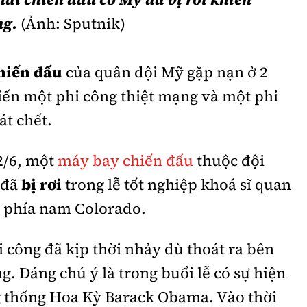
ng.
(Ảnh: Sputnik)
hiến đấu
của quân đội Mỹ gặp nạn ở 2
iến một phi công thiệt mạng và một phi
t chết.
2/6, một
máy bay chiến đấu
thuộc đội
 đã
bị rơi
trong lễ tốt nghiệp khoá sĩ quan
ở phía nam Colorado.
i công đã kịp thời nhảy dù thoát ra bên
g. Đáng chú ý là trong buổi lễ có sự hiện
g thống Hoa Kỳ Barack Obama. Vào thời