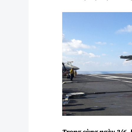
Y tế
Showbiz
Đời sống
Điện ảnh
Lao động - Công đoàn
Âm nhạc
Thế giới
Đi ++
Thời sự Quốc tế
Du lịch
Hồ sơ tài liệu
Khám phá
Thế giới giao thông
Lối sống
Thế giới xây dựng
Ẩm thực
Trong cùng ngày 2/6, 