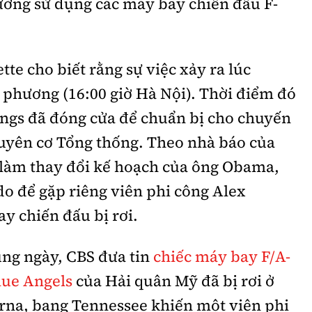
ờng sử dụng các máy bay chiến đấu F-
te cho biết rằng sự việc xảy ra lúc
 phương (16:00 giờ Hà Nội). Thời điểm đó
ings đã đóng cửa để chuẩn bị cho chuyến
huyên cơ Tổng thống. Theo nhà báo của
ã làm thay đổi kế hoạch của ông Obama,
do để gặp riêng viên phi công Alex
y chiến đấu bị rơi.
ùng ngày, CBS đưa tin
chiếc máy bay F/A-
lue Angels
của Hải quân Mỹ đã bị rơi ở
na, bang Tennessee khiến một viên phi