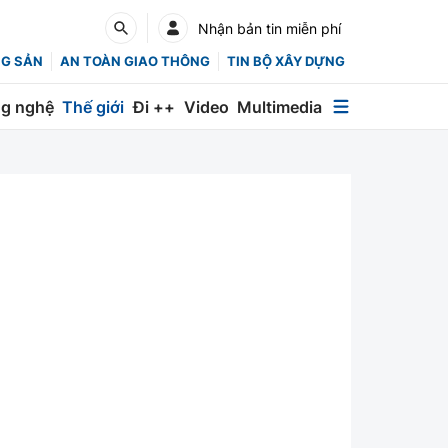
Nhận bản tin miễn phí
NG SẢN
AN TOÀN GIAO THÔNG
TIN BỘ XÂY DỰNG
g nghệ
Thế giới
Đi ++
Video
Multimedia
Multimedia
Special
Emagazine
Photo
Infographic
English
Các chuyên trang