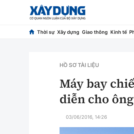
Thời sự
Xây dựng
Giao thông
Kinh tế
P
Thời sự
Xây dựng
Chính trị
Chỉ đạo điều h
HỒ SƠ TÀI LIỆU
Xã hội
Quy hoạch kiến
Máy bay chiế
Chuyện dọc đường
Vật liệu xây dự
diễn cho ôn
Cải chính
Giám định chất
Quản lý đô thị
03/06/2016, 14:26