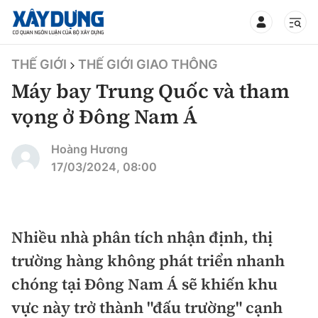
TIN BỘ XÂY DỰNG
THẾ GIỚI
THẾ GIỚI GIAO THÔNG
Máy bay Trung Quốc và tham
vọng ở Đông Nam Á
CHUYÊN MỤC
Hoàng Hương
17/03/2024, 08:00
Mới nhất
Thời sự
Nhiều nhà phân tích nhận định, thị
trường hàng không phát triển nhanh
Chính trị
Xây dựng
chóng tại Đông Nam Á sẽ khiến khu
Xã hội
Chỉ đạo điều hành
vực này trở thành "đấu trường" cạnh
Giao thông