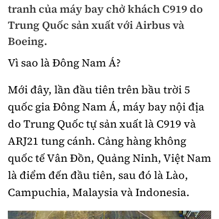
tranh của máy bay chở khách C919 do
Chuyện dọc đường
Quy hoạch kiến trúc
Quản lý
Kinh tế
Trung Quốc sản xuất với Airbus và
Cải chính
Vật liệu xây dựng
Boeing.
Đường bộ
Thị trường
Pháp luật
Vì sao là Đông Nam Á?
Giám định chất lượng
Hàng không
Tài chính
Thanh tra
An toàn giao thông
Quản lý đô thị
Mới đây, lần đầu tiên trên bầu trời 5
Đường sắt
Chứng khoán
An ninh hình sự
Giao thông 24h
quốc gia Đông Nam Á, máy bay nội địa
Chất lượng sống
Đăng kiểm
Bảo hiểm
do Trung Quốc tự sản xuất là C919 và
Điều tra
ATGT địa phương
Giáo dục
Văn hóa - Giải Trí
Đường sắt tốc độ cao
ARJ21 tung cánh. Cảng hàng không
Doanh nghiệp
Pháp đình
Văn hóa giao thông
quốc tế Vân Đồn, Quảng Ninh, Việt Nam
Y tế
Văn hóa
Đường thủy
Thể thao
Hỏi - Đáp
là điểm đến đầu tiên, sau đó là Lào,
Lái xe an toàn
Đời sống
Showbiz
Hàng hải
Bóng đá
Campuchia, Malaysia và Indonesia.
Công nghệ
Chung tay vì ATGT
Lao động - Công đoàn
Điện ảnh
Đường sắt đô thị
Bình luận
Công nghệ mới