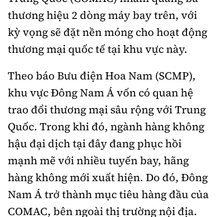
Tổng biên tập:
Nguyễn Thị Hồng Nga
thương hiệu 2 dòng máy bay trên, với
Phó Tổng biên tập:
Nguyễn Sơn Tùng,
kỳ vọng sẽ đặt nền móng cho hoạt động
Nguyễn Đức Thắng, La Đức Hùng
thương mại quốc tế tại khu vực này.
Hotline:
Quảng cáo và Phát hành:
0901 514 799
0915 057 282
Theo báo Bưu điện Hoa Nam (SCMP),
Email:
bandoc@baoxaydung.vn
khu vực Đông Nam Á vốn có quan hệ
Cấm sao chép dưới mọi hình thức nếu không có sự
trao đổi thương mại sâu rộng với Trung
chấp thuận bằng văn bản.
Quốc. Trong khi đó, ngành hàng không
hậu đại dịch tại đây đang phục hồi
mạnh mẽ với nhiều tuyến bay, hãng
hàng không mới xuất hiện. Do đó, Đông
Thông tin tòa
soạn
Nam Á trở thành mục tiêu hàng đầu của
COMAC, bên ngoài thị trường nội địa.