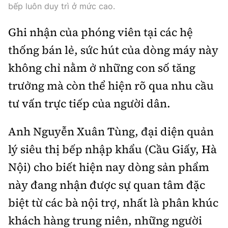
Tổng biên tập:
Nguyễn Thị Hồng Nga
bếp luôn duy trì ở mức cao.
Phó Tổng biên tập:
Nguyễn Sơn Tùng,
Ghi nhận của phóng viên tại các hệ
Nguyễn Đức Thắng, La Đức Hùng
thống bán lẻ, sức hút của dòng máy này
Hotline:
Quảng cáo và Phát hành:
không chỉ nằm ở những con số tăng
0901 514 799
0915 057 282
trưởng mà còn thể hiện rõ qua nhu cầu
Email:
bandoc@baoxaydung.vn
tư vấn trực tiếp của người dân.
Cấm sao chép dưới mọi hình thức nếu không có sự
chấp thuận bằng văn bản.
Anh Nguyễn Xuân Tùng, đại diện quản
lý siêu thị bếp nhập khẩu (Cầu Giấy, Hà
Nội) cho biết hiện nay dòng sản phẩm
này đang nhận được sự quan tâm đặc
Thông tin tòa
soạn
biệt từ các bà nội trợ, nhất là phân khúc
khách hàng trung niên, những người