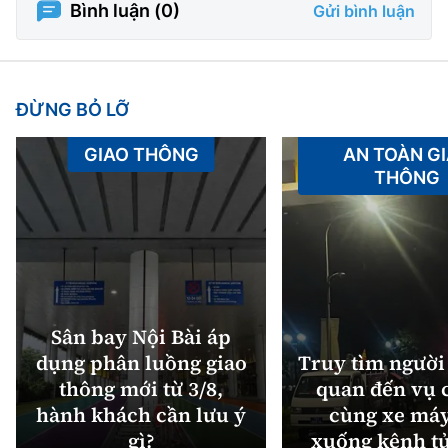
Bình luận (
0
)
Gửi bình luận
ĐỪNG BỎ LỠ
GIAO THÔNG
AN TOÀN G
THÔNG
Sân bay Nội Bài áp
dụng phân luồng giao
Truy tìm người 
thông mới từ 3/8,
quan đến vụ c
hành khách cần lưu ý
cùng xe máy
gì?
xuống kênh t