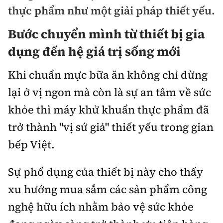
Chuyện dọc đường
thực phẩm như một giải pháp thiết yếu.
Quy hoạch kiến trúc
Quản lý
Kinh tế
Bước chuyển mình từ thiết bị gia
Cải chính
Vật liệu xây dựng
Đường bộ
Thị trường
dụng đến hệ giá trị sống mới
Pháp luật
Giám định chất lượng
Hàng không
Tài chính
Khi chuẩn mực bữa ăn không chỉ dừng
Thanh tra
An toàn giao thông
Quản lý đô thị
lại ở vị ngon mà còn là sự an tâm về sức
Đường sắt
Chứng khoán
An ninh hình sự
Giao thông 24h
khỏe thì máy khử khuẩn thực phẩm đã
Chất lượng sống
Đăng kiểm
Bảo hiểm
trở thành "vị sứ giả" thiết yếu trong gian
Điều tra
ATGT địa phương
Giáo dục
Văn hóa - Giải Trí
Đường sắt tốc độ cao
bếp Việt.
Doanh nghiệp
Pháp đình
Văn hóa giao thông
Y tế
Văn hóa
Đường thủy
Thể thao
Sự phổ dụng của thiết bị này cho thấy
Hỏi - Đáp
Lái xe an toàn
Đời sống
xu hướng mua sắm các sản phẩm công
Showbiz
Hàng hải
Bóng đá
Công nghệ
Chung tay vì ATGT
nghệ hữu ích nhằm bảo vệ sức khỏe
Lao động - Công đoàn
Điện ảnh
Đường sắt đô thị
Bình luận
Công nghệ mới