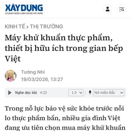
TIN BỘ XÂY DỰNG
KINH TẾ
THỊ TRƯỜNG
Máy khử khuẩn thực phẩm,
thiết bị hữu ích trong gian bếp
Việt
CHUYÊN MỤC
Tường Nhi
Mới nhất
19/03/2026, 13:27
Thời sự
Nghe đọc bài
4:22
Chính trị
Trong nỗ lực bảo vệ sức khỏe trước nỗi
Xây dựng
lo thực phẩm bẩn, nhiều gia đình Việt
Xã hội
Chỉ đạo điều hành
đang ưu tiên chọn mua máy khử khuẩn
Giao thông