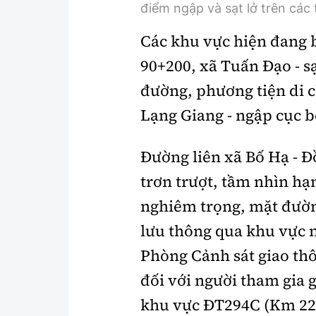
điểm ngập và sạt lở trên các 
Các khu vực hiện đang 
90+200, xã Tuấn Đạo - sạ
đường, phương tiện di 
Lạng Giang - ngập cục b
Đường liên xã Bố Hạ - 
trơn trượt, tầm nhìn hạ
nghiêm trọng, mặt đườn
lưu thông qua khu vực 
Phòng Cảnh sát giao th
đối với người tham gia 
khu vực ĐT294C (Km 22+