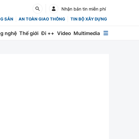
Nhận bản tin miễn phí
NG SẢN
AN TOÀN GIAO THÔNG
TIN BỘ XÂY DỰNG
g nghệ
Thế giới
Đi ++
Video
Multimedia
Multimedia
Special
Emagazine
Photo
Infographic
English
Các chuyên trang