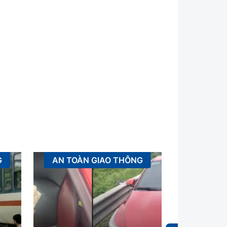
G
AN TOÀN GIAO THÔNG
XÂ