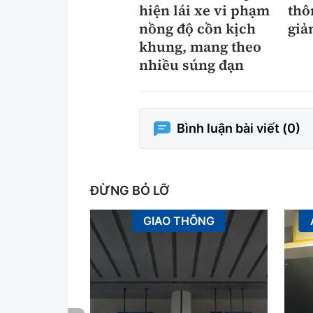
hiện lái xe vi phạm
thô
nồng độ cồn kịch
giả
khung, mang theo
nhiều súng đạn
Bình luận bài viết (
0
)
ĐỪNG BỎ LỠ
GIAO THÔNG