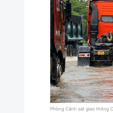
Y tế
Showbiz
Đời sống
Điện ảnh
Lao động - Công đoàn
Âm nhạc
Thế giới
Đi ++
Thời sự Quốc tế
Du lịch
Hồ sơ tài liệu
Khám phá
Thế giới giao thông
Lối sống
Thế giới xây dựng
Ẩm thực
Phòng Cảnh sát giao thông C