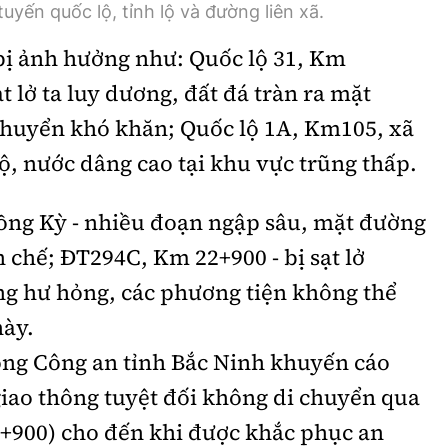
tuyến quốc lộ, tỉnh lộ và đường liên xã.
bị ảnh hưởng như: Quốc lộ 31, Km
t lở ta luy dương, đất đá tràn ra mặt
chuyển khó khăn; Quốc lộ 1A, Km105, xã
ộ, nước dâng cao tại khu vực trũng thấp.
Đồng Kỳ - nhiều đoạn ngập sâu, mặt đường
n chế; ĐT294C, Km 22+900 - bị sạt lở
g hư hỏng, các phương tiện không thể
này.
ông Công an tỉnh Bắc Ninh khuyến cáo
giao thông tuyệt đối không di chuyển qua
900) cho đến khi được khắc phục an