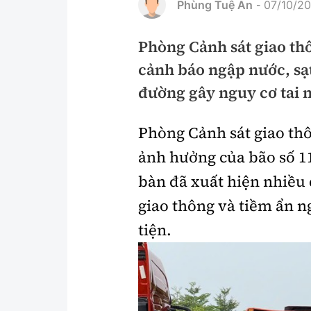
Phùng Tuệ An
07/10/20
-
Pháp luật
An toàn giao t
Phòng Cảnh sát giao th
Thanh tra
Giao thông 24
cảnh báo ngập nước, sạ
An ninh hình sự
ATGT địa phươ
đường gây nguy cơ tai n
Điều tra
Văn hóa giao t
Phòng Cảnh sát giao thô
Pháp đình
Lái xe an toàn
ảnh hưởng của bão số 11
Hỏi - Đáp
Chung tay vì A
bàn đã xuất hiện nhiều 
Gương sáng gi
giao thông và tiềm ẩn 
xem thêm
tiện.
Chất lượng sống
Văn hóa - Giải T
Giáo dục
Văn hóa