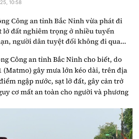
25, 10:58
hông
Đường thủy
ông Công an tỉnh Bắc Ninh vừa phát đi
h
Hàng hải
t lở đất nghiêm trọng ở nhiều tuyến
ng
Đường sắt đô thị
ạn, người dân tuyệt đối không đi qua...
hông
Nhà thầu
ng Công an tỉnh Bắc Ninh cho biết, do
Mời thầu - Đấu thầu
 (Matmo) gây mưa lớn kéo dài, trên địa
TGT
Thi viết về Ngành
điểm ngập nước, sạt lở đất, gây cản trở
ao thông
nguy cơ mất an toàn cho người và phương
rí
Thể thao
Công nghệ
Bóng đá
Công nghệ mới