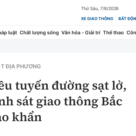
Thứ Sáu, 7/8/2026
XE GIAO THÔNG
BẤT ĐỘ
háp luật
Chất lượng sống
Văn hóa - Giải trí
Thể thao
Côn
Giao thông
Kinh tế
ành
Quản lý
Thị trường
T ĐỊA PHƯƠNG
 trúc
Đường bộ
Tài chính
ều tuyến đường sạt lở,
ng
Hàng không
Chứng khoán
nh sát giao thông Bắc
 lượng
Đường sắt
Bảo hiểm
áo khẩn
Đường sắt tốc độ cao
Doanh nghiệp
Đăng kiểm
xem thêm