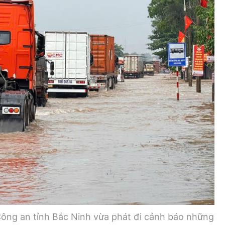
Bình luận
Sản phẩm mới
Hậu trường sao
AI
360 độ thể thao
Tư vấn
Video
Thời sự
Khám phá
Camera giao thông
Câu chuyện giao thông
Lăng kính xây dựng
Giải trí - Thể thao
ông an tỉnh Bắc Ninh vừa phát đi cảnh báo những