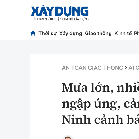
Thời sự
Xây dựng
Giao thông
Kinh tế
P
Thời sự
Xây dựng
Chính trị
Chỉ đạo điều h
AN TOÀN GIAO THÔNG
ATG
Xã hội
Quy hoạch kiến
Mưa lớn, nhi
Chuyện dọc đường
Vật liệu xây dự
ngập úng, cả
Cải chính
Giám định chất
Ninh cảnh b
Quản lý đô thị