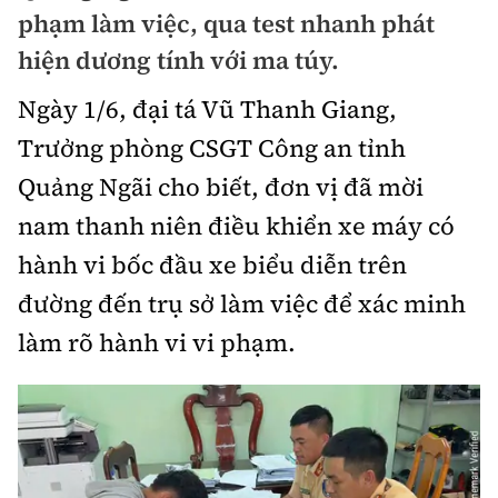
Chuyện dọc đường
phạm làm việc, qua test nhanh phát
Quy hoạch kiến trúc
Quản lý
Kinh tế
hiện dương tính với ma túy.
Cải chính
Vật liệu xây dựng
Đường bộ
Thị trường
Ngày 1/6, đại tá Vũ Thanh Giang,
Pháp luật
Giám định chất lượng
Trưởng phòng CSGT Công an tỉnh
Hàng không
Tài chính
Thanh tra
An toàn giao thông
Quảng Ngãi cho biết, đơn vị đã mời
Quản lý đô thị
Đường sắt
Chứng khoán
nam thanh niên điều khiển xe máy có
An ninh hình sự
Giao thông 24h
Chất lượng sống
Đăng kiểm
hành vi bốc đầu xe biểu diễn trên
Bảo hiểm
Điều tra
ATGT địa phương
đường đến trụ sở làm việc để xác minh
Giáo dục
Văn hóa - Giải Trí
Đường sắt tốc độ cao
Doanh nghiệp
Pháp đình
làm rõ hành vi vi phạm.
Văn hóa giao thông
Y tế
Văn hóa
Đường thủy
Thể thao
Hỏi - Đáp
Lái xe an toàn
Đời sống
Showbiz
Hàng hải
Bóng đá
Công nghệ
Chung tay vì ATGT
Lao động - Công đoàn
Điện ảnh
Đường sắt đô thị
Bình luận
Công nghệ mới