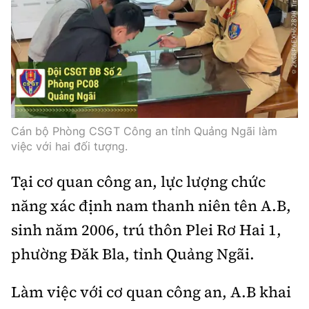
Thế giới
Gương sáng giao thông
Âm nhạc
Nhà thầu
Hậu trường sao
Sản phẩm mới
Thời sự Quốc tế
Đi ++
Mời thầu - Đấu thầu
360 độ thể thao
Tư vấn
Hồ sơ tài liệu
Du lịch
Video
Thi viết về GTVT
Thế giới giao thông
Khám phá
Thời sự
Cán bộ Phòng CSGT Công an tỉnh Quảng Ngãi làm
Thế giới xây dựng
việc với hai đối tượng.
Lối sống
Khám phá
Tại cơ quan công an, lực lượng chức
Ẩm thực
Camera giao thông
năng xác định nam thanh niên tên A.B,
Cơ quan chủ quản: Bộ Xây dựng
Câu chuyện giao thông
sinh năm 2006, trú thôn Plei Rơ Hai 1,
Giấy phép số: 03/GP-BVHTTDL, cấp ngày 1/4/2025.
phường Đăk Bla, tỉnh Quảng Ngãi.
Giải trí - Thể thao
Tòa soạn: Số 2 Nguyễn Công Hoan, phường Giảng Võ,
Hà Nội.
Làm việc với cơ quan công an, A.B khai