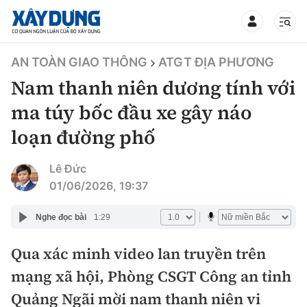
TIN BỘ XÂY DỰNG
AN TOÀN GIAO THÔNG
ATGT ĐỊA PHƯƠNG
Nam thanh niên dương tính với
ma túy bốc đầu xe gây náo
loạn đường phố
CHUYÊN MỤC
Lê Đức
Mới nhất
01/06/2026, 19:37
Thời sự
Nghe đọc bài
1:29
Chính trị
Qua xác minh video lan truyền trên
Xây dựng
mạng xã hội, Phòng CSGT Công an tỉnh
Xã hội
Chỉ đạo điều hành
Quảng Ngãi mời nam thanh niên vi
Giao thông