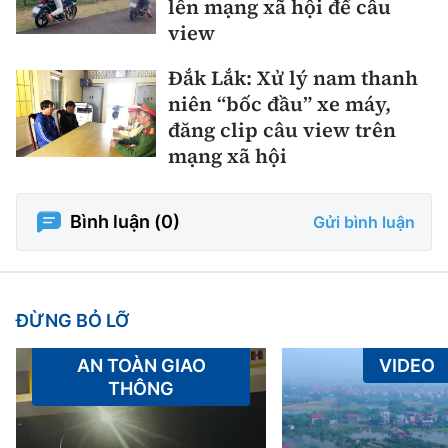
lên mạng xã hội để câu
view
Đắk Lắk: Xử lý nam thanh
niên “bốc đầu” xe máy,
đăng clip câu view trên
mạng xã hội
Bình luận (
0
)
Gửi bình luận
ĐỪNG BỎ LỠ
AN TOÀN GIAO
VIDEO
THÔNG