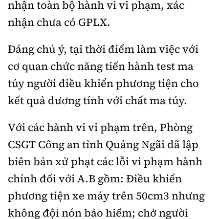
nhận toàn bộ hành vi vi phạm, xác
Tổng biên tập:
Nguyễn Thị Hồng Nga
nhận chưa có GPLX.
Phó Tổng biên tập:
Nguyễn Sơn Tùng,
Nguyễn Đức Thắng, La Đức Hùng
Đáng chú ý, tại thời điểm làm việc với
Hotline:
Quảng cáo và Phát hành:
cơ quan chức năng tiến hành test ma
0901 514 799
0915 057 282
túy người điều khiển phương tiện cho
Email:
bandoc@baoxaydung.vn
Cấm sao chép dưới mọi hình thức nếu không có sự
kết quả dương tính với chất ma túy.
chấp thuận bằng văn bản.
Với các hành vi vi phạm trên, Phòng
CSGT Công an tỉnh Quảng Ngãi đã lập
biên bản xử phạt các lỗi vi phạm hành
chính đối với A.B gồm: Điều khiển
Thông tin tòa
soạn
phương tiện xe máy trên 50cm3 nhưng
không đội nón bảo hiểm; chở người