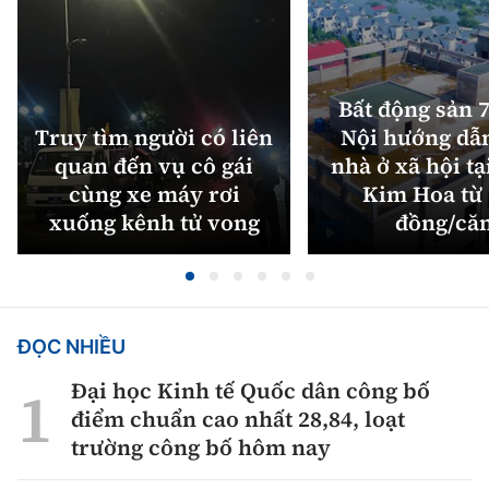
Bất động sản 7
Truy tìm người có liên
Nội hướng dẫ
quan đến vụ cô gái
nhà ở xã hội tạ
cùng xe máy rơi
Kim Hoa từ 
xuống kênh tử vong
đồng/că
ĐỌC NHIỀU
Đại học Kinh tế Quốc dân công bố
điểm chuẩn cao nhất 28,84, loạt
trường công bố hôm nay