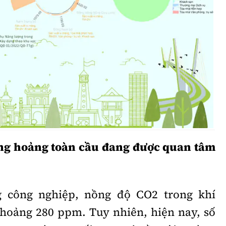
Bình luận
Sản phẩm mới
Hậu trường sao
AI
360 độ thể thao
Tư vấn
Video
Thời sự
Khám phá
Camera giao thông
ủng hoảng toàn cầu đang được quan tâm
Câu chuyện giao thông
Lăng kính xây dựng
 công nghiệp, nồng độ CO2 trong khí
Giải trí - Thể thao
hoảng 280 ppm. Tuy nhiên, hiện nay, số