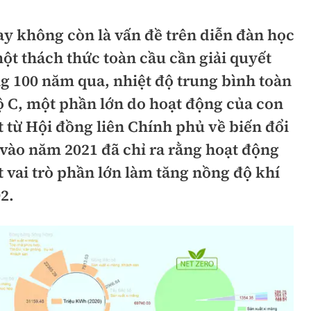
hông
Đường thủy
ay không còn là vấn đề trên diễn đàn học
h
Hàng hải
ột thách thức toàn cầu cần giải quyết
ng
g 100 năm qua, nhiệt độ trung bình toàn
Đường sắt đô thị
ộ C, một phần lớn do hoạt động của con
hông
Nhà thầu
 từ Hội đồng liên Chính phủ về biến đổi
Mời thầu - Đấu thầu
 vào năm 2021 đã chỉ ra rằng hoạt động
TGT
 vai trò phần lớn làm tăng nồng độ khí
Thi viết về Ngành
2.
ao thông
rí
Thể thao
Công nghệ
Bóng đá
Công nghệ mới