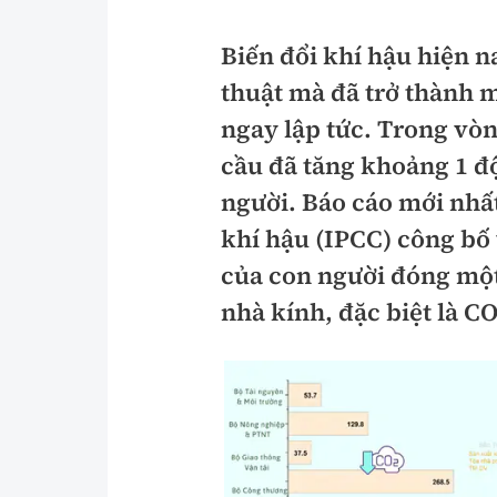
Pháp luật
An toàn giao t
Biến đổi khí hậu hiện n
Thanh tra
Giao thông 24
thuật mà đã trở thành m
An ninh hình sự
ATGT địa phươ
ngay lập tức. Trong vòn
cầu đã tăng khoảng 1 đ
Điều tra
Văn hóa giao t
người. Báo cáo mới nhất
Pháp đình
Lái xe an toàn
khí hậu (IPCC) công bố
Hỏi - Đáp
Chung tay vì A
của con người đóng một
nhà kính, đặc biệt là CO
Gương sáng gi
xem thêm
Chất lượng sống
Văn hóa - Giải T
Giáo dục
Văn hóa