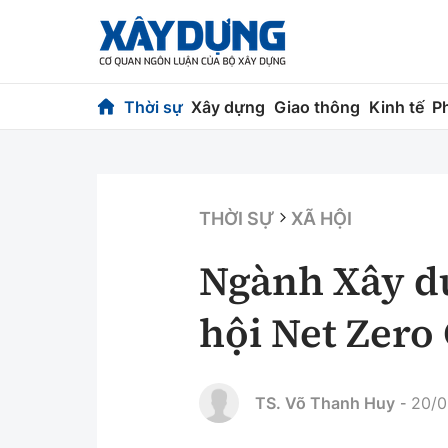
Thời sự
Xây dựng
Giao thông
Kinh tế
P
Thời sự
Xây dựng
Chính trị
Chỉ đạo điều h
THỜI SỰ
XÃ HỘI
Xã hội
Quy hoạch kiến
Ngành Xây d
Chuyện dọc đường
Vật liệu xây dự
hội Net Zero
Cải chính
Giám định chất
Quản lý đô thị
TS. Võ Thanh Huy
20/0
-