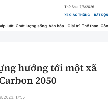
Thứ Sáu, 7/8/2026
XE GIAO THÔNG
BẤT ĐỘ
háp luật
Chất lượng sống
Văn hóa - Giải trí
Thể thao
Côn
Giao thông
Kinh tế
ành
Quản lý
Thị trường
 trúc
Đường bộ
Tài chính
ựng hướng tới một xã
ng
Hàng không
Chứng khoán
 Carbon 2050
 lượng
Đường sắt
Bảo hiểm
Đường sắt tốc độ cao
Doanh nghiệp
9/2023, 17:55
Đăng kiểm
xem thêm