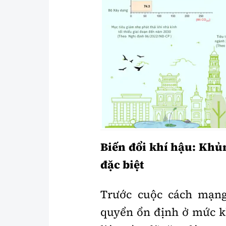
Y tế
Showbiz
Đời sống
Điện ảnh
Lao động - Công đoàn
Âm nhạc
Thế giới
Đi ++
Thời sự Quốc tế
Du lịch
Hồ sơ tài liệu
Khám phá
Thế giới giao thông
Lối sống
Biến đổi khí hậu: Kh
Thế giới xây dựng
Ẩm thực
đặc biệt
Trước cuộc cách mạng
quyển ổn định ở mức k