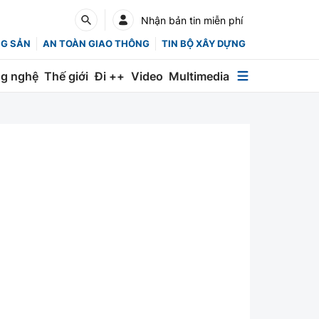
Nhận bản tin miễn phí
NG SẢN
AN TOÀN GIAO THÔNG
TIN BỘ XÂY DỰNG
g nghệ
Thế giới
Đi ++
Video
Multimedia
Multimedia
Special
Emagazine
Photo
Infographic
English
Các chuyên trang