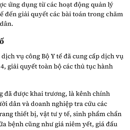
ợc ứng dụng từ các hoạt động quản lý
hông
Đường thủy
ế đến giải quyết các bài toán trong chăm
h
Hàng hải
 dân.
ng
Đường sắt đô thị
số
hông
Nhà thầu
dịch vụ công Bộ Y tế đã cung cấp dịch vụ
Mời thầu - Đấu thầu
4, giải quyết toàn bộ các thủ tục hành
TGT
Thi viết về Ngành
ao thông
g đã được khai trương, là kênh chính
ười dân và doanh nghiệp tra cứu các
trang thiết bị, vật tư y tế, sinh phẩm chẩn
rí
Thể thao
Công nghệ
ữa bệnh cũng như giá niêm yết, giá đấu
Bóng đá
Công nghệ mới