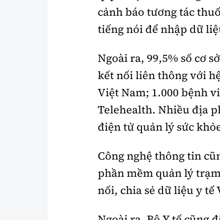
cảnh báo tương tác thuố
tiếng nói để nhập dữ li
Ngoài ra, 99,5% số cơ s
kết nối liên thông với 
Việt Nam; 1.000 bệnh vi
Telehealth. Nhiều địa p
điện tử quản lý sức khỏ
Công nghệ thông tin cũn
phần mềm quản lý trạm y
nối, chia sẻ dữ liệu y t
Ngoài ra, Bộ Y tế cũng đ