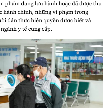
 sản phẩm đang lưu hành hoặc đã được thu
Bình luận
Sản phẩm mới
tục hành chính, những vi phạm trong
Hậu trường sao
AI
ời dân thực hiện quyền được biết và
 ngành y tế cung cấp.
360 độ thể thao
Tư vấn
Video
Thời sự
Khám phá
Camera giao thông
Câu chuyện giao thông
Lăng kính xây dựng
Giải trí - Thể thao