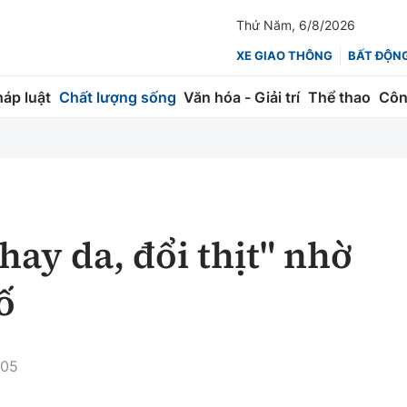
Thứ Năm, 6/8/2026
XE GIAO THÔNG
BẤT ĐỘN
háp luật
Chất lượng sống
Văn hóa - Giải trí
Thể thao
Côn
Giao thông
Kinh tế
ành
Quản lý
Thị trường
 trúc
Đường bộ
Tài chính
hay da, đổi thịt" nhờ
ng
Hàng không
Chứng khoán
ố
 lượng
Đường sắt
Bảo hiểm
Đường sắt tốc độ cao
Doanh nghiệp
:05
Đăng kiểm
xem thêm