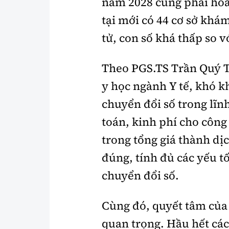
năm 2028 cũng phải hoà
tại mới có 44 cơ sở kh
tử, con số khá thấp so vớ
Theo PGS.TS Trần Quý T
y học ngành Y tế, khó k
chuyển đổi số trong lĩnh
toán, kinh phí cho côn
trong tổng giá thành dịc
đúng, tính đủ các yếu 
chuyển đổi số.
Cùng đó, quyết tâm của
quan trọng. Hầu hết cá