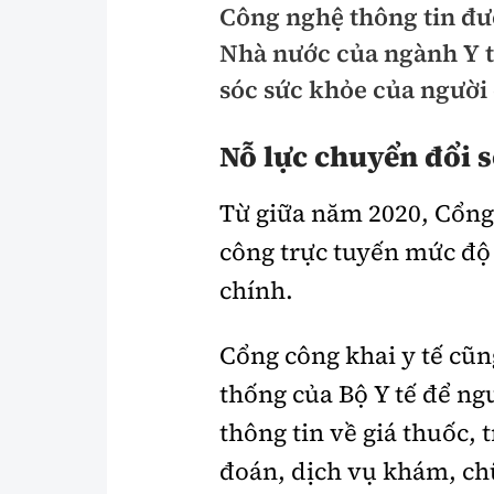
Công nghệ thông tin đư
Pháp luật
An toàn giao t
Nhà nước của ngành Y t
Thanh tra
Giao thông 24
sóc sức khỏe của người
An ninh hình sự
ATGT địa phươ
Nỗ lực chuyển đổi 
Điều tra
Văn hóa giao t
Từ giữa năm 2020, Cổng 
Pháp đình
Lái xe an toàn
công trực tuyến mức độ 
Hỏi - Đáp
Chung tay vì A
chính.
Gương sáng gi
xem thêm
Cổng công khai y tế cũn
thống của Bộ Y tế để ng
thông tin về giá thuốc, 
Chất lượng sống
Văn hóa - Giải T
đoán, dịch vụ khám, ch
Giáo dục
Văn hóa