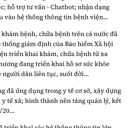
c; hỗ trợ tư vấn - Chatbot; nhận dạng
ệu vào hệ thống thông tin bệnh viện…
ở khám bệnh, chữa bệnh trên cả nước đã
hệ thống giám định của Bảo hiểm Xã hội
ện triển khai khám, chữa bệnh từ xa
hương đang triển khai hồ sơ sức khỏe
e người dân liên tục, suốt đời…
g đã ứng dụng trong y tế cơ sở, xây dựng
 tế xã; hình thành nền tảng quản lý, kết
ế V20…
ã triển khai các hệ thống thông tin lớn