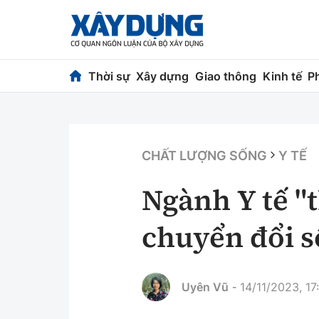
Thời sự
Xây dựng
Giao thông
Kinh tế
P
Thời sự
Xây dựng
Chính trị
Chỉ đạo điều h
CHẤT LƯỢNG SỐNG
Y TẾ
Xã hội
Quy hoạch kiến
Ngành Y tế "t
Chuyện dọc đường
Vật liệu xây dự
chuyển đổi s
Cải chính
Giám định chất
Quản lý đô thị
Uyên Vũ
14/11/2023, 17
-