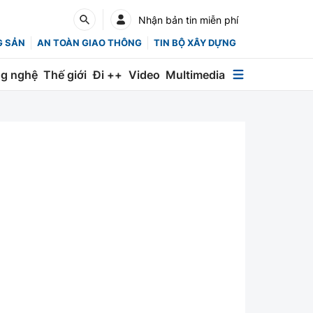
Nhận bản tin miễn phí
G SẢN
AN TOÀN GIAO THÔNG
TIN BỘ XÂY DỰNG
g nghệ
Thế giới
Đi ++
Video
Multimedia
Multimedia
Special
Emagazine
Photo
Infographic
English
Các chuyên trang