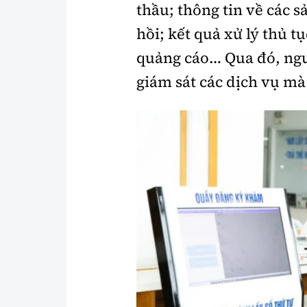
thầu; thông tin về các
Y tế
Showbiz
hồi; kết quả xử lý thủ 
Đời sống
Điện ảnh
quảng cáo… Qua đó, ngư
giám sát các dịch vụ mà
Lao động - Công đoàn
Âm nhạc
Thế giới
Đi ++
Thời sự Quốc tế
Du lịch
Hồ sơ tài liệu
Khám phá
Thế giới giao thông
Lối sống
Thế giới xây dựng
Ẩm thực