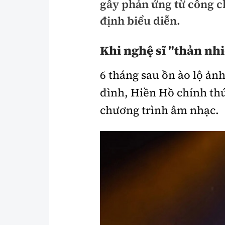
gây phản ứng từ công ch
Y tế
Showbiz
định biểu diễn.
Đời sống
Điện ảnh
Khi nghệ sĩ "thản nhi
Lao động - Công đoàn
Âm nhạc
Thế giới
Đi ++
6 tháng sau ồn ào lộ ản
đình, Hiền Hồ chính thức
Thời sự Quốc tế
Du lịch
chương trình âm nhạc.
Hồ sơ tài liệu
Khám phá
Thế giới giao thông
Lối sống
Thế giới xây dựng
Ẩm thực