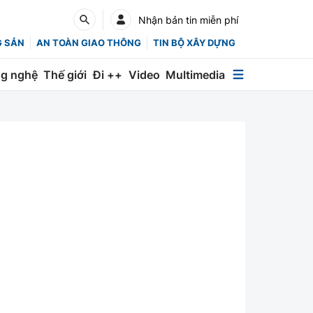
Nhận bản tin miễn phí
G SẢN
AN TOÀN GIAO THÔNG
TIN BỘ XÂY DỰNG
g nghệ
Thế giới
Đi ++
Video
Multimedia
Multimedia
Special
Emagazine
Photo
Infographic
English
Các chuyên trang