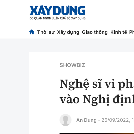
Thời sự
Xây dựng
Giao thông
Kinh tế
P
Thời sự
Xây dựng
Chính trị
Chỉ đạo điều h
SHOWBIZ
Xã hội
Quy hoạch kiến
Nghệ sĩ vi p
Chuyện dọc đường
Vật liệu xây dự
vào Nghị địn
Cải chính
Giám định chất
Quản lý đô thị
An Dung
26/09/2022, 1
-