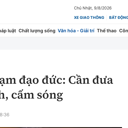
Chủ Nhật, 9/8/2026
XE GIAO THÔNG
BẤT ĐỘN
háp luật
Chất lượng sống
Văn hóa - Giải trí
Thể thao
Côn
Giao thông
Kinh tế
ành
Quản lý
Thị trường
 trúc
Đường bộ
Tài chính
hạm đạo đức: Cần đưa
ng
Hàng không
Chứng khoán
h, cấm sóng
 lượng
Đường sắt
Bảo hiểm
Đường sắt tốc độ cao
Doanh nghiệp
8:36
Đăng kiểm
xem thêm