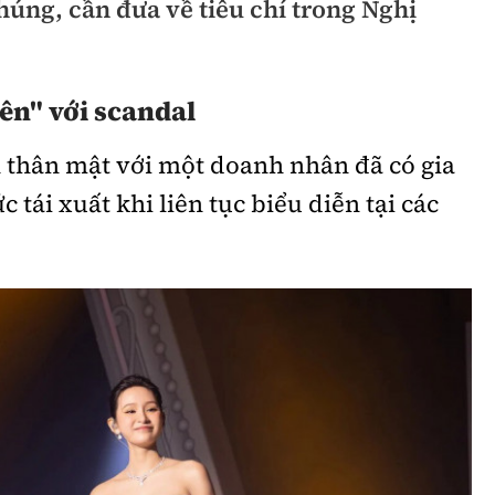
úng, cần đưa về tiêu chí trong Nghị
Bình luận
Sản phẩm mới
Hậu trường sao
AI
ên" với scandal
360 độ thể thao
Tư vấn
Video
h thân mật với một doanh nhân đã có gia
 tái xuất khi liên tục biểu diễn tại các
Thời sự
Khám phá
Camera giao thông
Câu chuyện giao thông
Lăng kính xây dựng
Giải trí - Thể thao