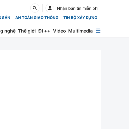
Nhận bản tin miễn phí
G SẢN
AN TOÀN GIAO THÔNG
TIN BỘ XÂY DỰNG
g nghệ
Thế giới
Đi ++
Video
Multimedia
Multimedia
Special
Emagazine
Photo
Infographic
English
Các chuyên trang