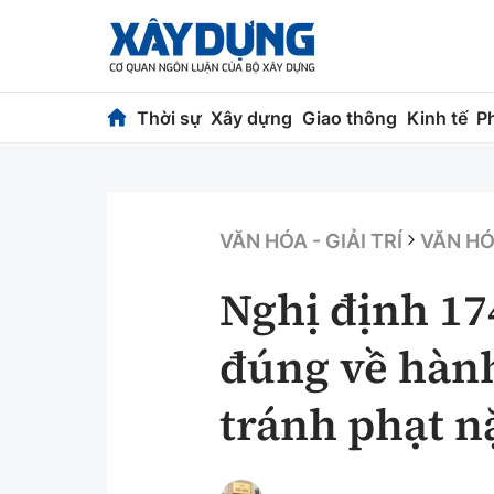
Thời sự
Xây dựng
Giao thông
Kinh tế
P
Thời sự
Xây dựng
Chính trị
Chỉ đạo điều h
VĂN HÓA - GIẢI TRÍ
VĂN H
Xã hội
Quy hoạch kiến
Nghị định 17
Chuyện dọc đường
Vật liệu xây dự
đúng về hành
Cải chính
Giám định chất
tránh phạt n
Quản lý đô thị