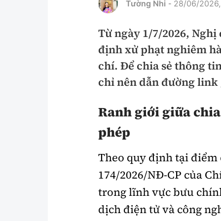
Tường Nhi
28/06/2026,
-
Pháp luật
An toàn giao t
Từ ngày 1/7/2026, Nghị
Thanh tra
Giao thông 24
định xử phạt nghiêm h
An ninh hình sự
ATGT địa phươ
chí. Để chia sẻ thông t
Điều tra
Văn hóa giao t
chỉ nên dẫn đường link 
Pháp đình
Lái xe an toàn
Ranh giới giữa chia
Hỏi - Đáp
Chung tay vì A
phép
Gương sáng gi
xem thêm
Theo quy định tại điểm 
174/2026/NĐ-CP của Ch
trong lĩnh vực bưu chính
Chất lượng sống
Văn hóa - Giải T
dịch điện tử và công ng
Giáo dục
Văn hóa