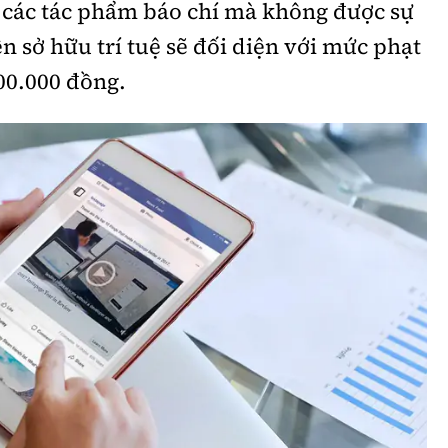
ẻ các tác phẩm báo chí mà không được sự
Bình luận
Sản phẩm mới
n sở hữu trí tuệ sẽ đối diện với mức phạt
Hậu trường sao
AI
000.000 đồng.
360 độ thể thao
Tư vấn
Video
Thời sự
Khám phá
Camera giao thông
Câu chuyện giao thông
Lăng kính xây dựng
Giải trí - Thể thao