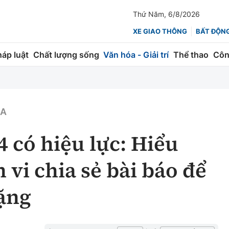
Thứ Năm, 6/8/2026
XE GIAO THÔNG
BẤT ĐỘN
háp luật
Chất lượng sống
Văn hóa - Giải trí
Thể thao
Côn
Giao thông
Kinh tế
ành
Quản lý
Thị trường
ÓA
 trúc
Đường bộ
Tài chính
4 có hiệu lực: Hiểu
ng
Hàng không
Chứng khoán
 vi chia sẻ bài báo để
 lượng
Đường sắt
Bảo hiểm
ặng
Đường sắt tốc độ cao
Doanh nghiệp
Đăng kiểm
xem thêm