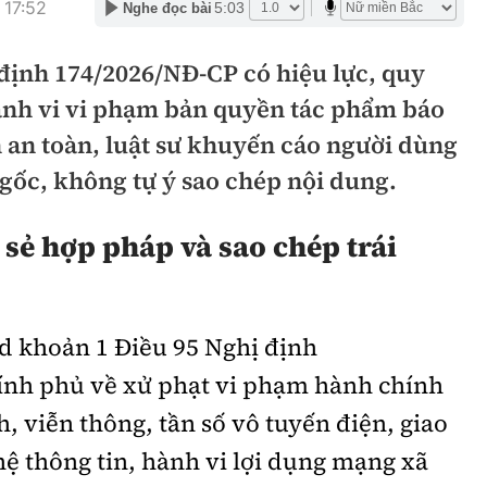
 17:52
5:03
Nghe đọc bài
hông
Đường thủy
 định 174/2026/NĐ-CP có hiệu lực, quy
h
Hàng hải
ành vi vi phạm bản quyền tác phẩm báo
ng
Đường sắt đô thị
in an toàn, luật sư khuyến cáo người dùng
hông
Nhà thầu
gốc, không tự ý sao chép nội dung.
Mời thầu - Đấu thầu
 sẻ hợp pháp và sao chép trái
TGT
Thi viết về Ngành
ao thông
d khoản 1 Điều 95 Nghị định
ính phủ về xử phạt vi phạm hành chính
, viễn thông, tần số vô tuyến điện, giao
rí
Thể thao
Công nghệ
hệ thông tin, hành vi lợi dụng mạng xã
Bóng đá
Công nghệ mới