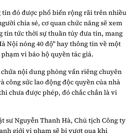
tin đó được phổ biến rộng rãi trên nhiều
người chia sẻ, cơ quan chức năng sẽ xem
 tin tức thời sự thuần túy đưa tin, mang
"Hà Nội nóng 40 độ" hay thông tin về một
 phạm vi bảo hộ quyền tác giả.
 chứa nội dung phỏng vấn riêng chuyên
 và công sức lao động độc quyền của nhà
 khi chưa được phép, đó chắc chắn là vi
uật sư Nguyễn Thanh Hà, Chủ tịch Công ty
anh giới vi phạm sẽ bị vượt qua khi