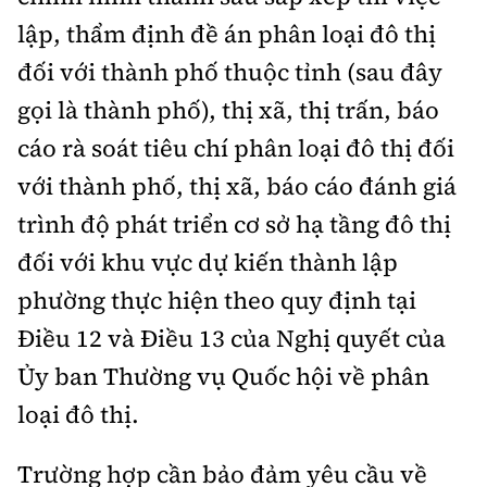
Tổng biên tập:
Nguyễn Thị Hồng Nga
lập, thẩm định đề án phân loại đô thị
Phó Tổng biên tập:
Nguyễn Sơn Tùng,
đối với thành phố thuộc tỉnh (sau đây
Nguyễn Đức Thắng, La Đức Hùng
gọi là thành phố), thị xã, thị trấn, báo
Hotline:
Quảng cáo và Phát hành:
cáo rà soát tiêu chí phân loại đô thị đối
0901 514 799
0915 057 282
với thành phố, thị xã, báo cáo đánh giá
Email:
bandoc@baoxaydung.vn
Cấm sao chép dưới mọi hình thức nếu không có sự
trình độ phát triển cơ sở hạ tầng đô thị
chấp thuận bằng văn bản.
đối với khu vực dự kiến thành lập
phường thực hiện theo quy định tại
Điều 12 và Điều 13 của Nghị quyết của
Ủy ban Thường vụ Quốc hội về phân
Thông tin tòa
loại đô thị.
soạn
Trường hợp cần bảo đảm yêu cầu về