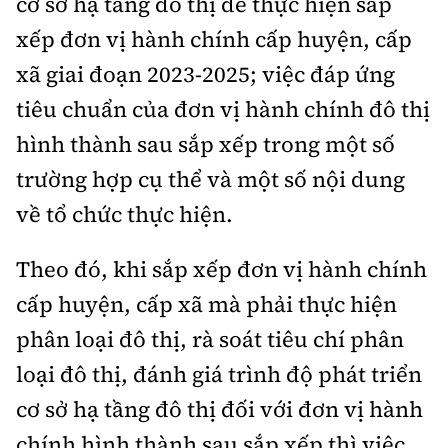
cơ sở hạ tầng đô thị để thực hiện sắp
Thế giới
Gương sáng giao thông
Âm nhạc
xếp đơn vị hành chính cấp huyện, cấp
Nhà thầu
Hậu trường sao
Sản phẩm mới
Thời sự Quốc tế
Đi ++
xã giai đoạn 2023-2025; việc đáp ứng
Mời thầu - Đấu thầu
360 độ thể thao
Tư vấn
tiêu chuẩn của đơn vị hành chính đô thị
Hồ sơ tài liệu
Du lịch
Video
Thi viết về GTVT
hình thành sau sắp xếp trong một số
Thế giới giao thông
Khám phá
trường hợp cụ thể và một số nội dung
Thời sự
Thế giới xây dựng
về tổ chức thực hiện.
Lối sống
Khám phá
Theo đó, khi sắp xếp đơn vị hành chính
Ẩm thực
Camera giao thông
cấp huyện, cấp xã mà phải thực hiện
Cơ quan chủ quản: Bộ Xây dựng
Câu chuyện giao thông
phân loại đô thị, rà soát tiêu chí phân
Giấy phép số: 03/GP-BVHTTDL, cấp ngày 1/4/2025.
loại đô thị, đánh giá trình độ phát triển
Giải trí - Thể thao
Tòa soạn: Số 2 Nguyễn Công Hoan, phường Giảng Võ,
cơ sở hạ tầng đô thị đối với đơn vị hành
Hà Nội.
chính hình thành sau sắp xếp thì việc