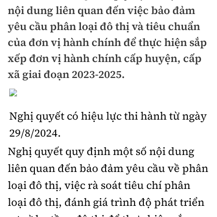
Chuyện dọc đường
nội dung liên quan đến việc bảo đảm
Quy hoạch kiến trúc
Quản lý
Kinh tế
yêu cầu phân loại đô thị và tiêu chuẩn
Cải chính
Vật liệu xây dựng
của đơn vị hành chính để thực hiện sắp
Đường bộ
Thị trường
Pháp luật
xếp đơn vị hành chính cấp huyện, cấp
Giám định chất lượng
Hàng không
Tài chính
xã giai đoạn 2023-2025.
Thanh tra
An toàn giao thông
Quản lý đô thị
Đường sắt
Chứng khoán
An ninh hình sự
Giao thông 24h
Chất lượng sống
Đăng kiểm
Nghị quyết có hiệu lực thi hành từ ngày
Bảo hiểm
Điều tra
ATGT địa phương
Giáo dục
29/8/2024.
Văn hóa - Giải Trí
Đường sắt tốc độ cao
Doanh nghiệp
Pháp đình
Nghị quyết quy định một số nội dung
Văn hóa giao thông
Y tế
Văn hóa
Đường thủy
Thể thao
liên quan đến bảo đảm yêu cầu về phân
Hỏi - Đáp
Lái xe an toàn
Đời sống
loại đô thị, việc rà soát tiêu chí phân
Showbiz
Hàng hải
Bóng đá
Công nghệ
Chung tay vì ATGT
loại đô thị, đánh giá trình độ phát triển
Lao động - Công đoàn
Điện ảnh
Đường sắt đô thị
Bình luận
Công nghệ mới