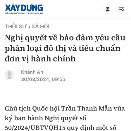
TIN BỘ XÂY DỰNG
THỜI SỰ
XÃ HỘI
Nghị quyết về bảo đảm yêu cầu
phân loại đô thị và tiêu chuẩn
đơn vị hành chính
CHUYÊN MỤC
Khánh An
Mới nhất
30/08/2024, 09:55
Thời sự
Chính trị
Chủ tịch Quốc hội Trần Thanh Mẫn vừa
Xây dựng
ký ban hành Nghị quyết số
Xã hội
Chỉ đạo điều hành
50/2024/UBTVQH15 quy định một số
Giao thông