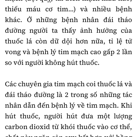
Tổng biên tập:
Nguyễn Thị Hồng Nga
thiếu máu cơ tim…) và nhiều bệnh
Phó Tổng biên tập:
Nguyễn Sơn Tùng,
khác. Ở những bệnh nhân đái tháo
Nguyễn Đức Thắng, La Đức Hùng
đường người ta thấy ảnh hưởng của
Hotline:
Quảng cáo và Phát hành:
thuốc lá còn dữ dội hơn nữa, tỉ lệ tử
0901 514 799
0915 057 282
vong và bệnh lý tim mạch cao gấp 2 lần
Email:
bandoc@baoxaydung.vn
Cấm sao chép dưới mọi hình thức nếu không có sự
so với người không hút thuốc.
chấp thuận bằng văn bản.
Các chuyên gia tim mạch coi thuốc lá và
đái tháo đường là 2 trong số những tác
nhân dẫn đến bệnh lý về tim mạch. Khi
Thông tin tòa
hút thuốc, người hút đưa một lượng
soạn
carbon dioxid từ khói thuốc vào cơ thể,