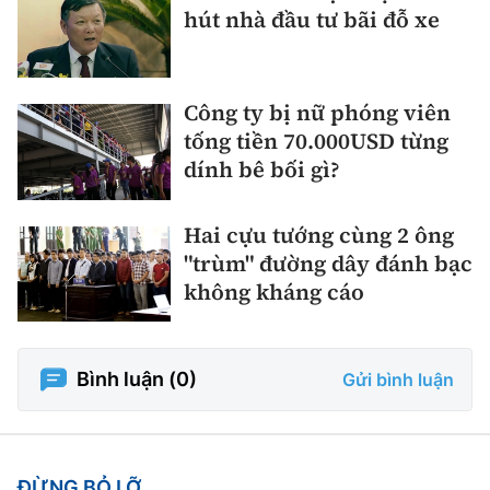
hút nhà đầu tư bãi đỗ xe
Công ty bị nữ phóng viên
tống tiền 70.000USD từng
dính bê bối gì?
Hai cựu tướng cùng 2 ông
"trùm" đường dây đánh bạc
không kháng cáo
Bình luận (
0
)
Gửi bình luận
ĐỪNG BỎ LỠ