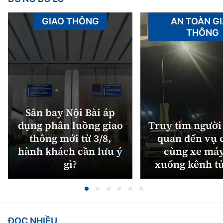
GIAO THÔNG
AN TOÀN G
THÔNG
Sân bay Nội Bài áp
dụng phân luồng giao
Truy tìm người 
thông mới từ 3/8,
quan đến vụ c
hành khách cần lưu ý
cùng xe máy
gì?
xuống kênh t
ĐỌC NHIỀU