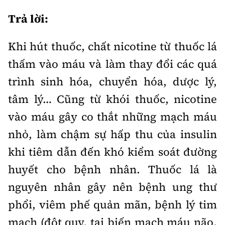
Thế giới
Gương sáng giao thông
Âm nhạc
Trả lời:
Nhà thầu
Hậu trường sao
Sản phẩm mới
Thời sự Quốc tế
Đi ++
Mời thầu - Đấu thầu
Khi hút thuốc, chất nicotine từ thuốc lá
360 độ thể thao
Tư vấn
Hồ sơ tài liệu
Du lịch
thấm vào máu và làm thay đổi các quá
Video
Thi viết về GTVT
Thế giới giao thông
trình sinh hóa, chuyển hóa, dược lý,
Khám phá
Thời sự
tâm lý… Cũng từ khói thuốc, nicotine
Thế giới xây dựng
Lối sống
Khám phá
vào máu gây co thắt những mạch máu
nhỏ, làm chậm sự hấp thu của insulin
Ẩm thực
Camera giao thông
khi tiêm dẫn đến khó kiểm soát đường
Cơ quan chủ quản: Bộ Xây dựng
Câu chuyện giao thông
huyết cho bệnh nhân. Thuốc lá là
Giấy phép số: 03/GP-BVHTTDL, cấp ngày 1/4/2025.
nguyên nhân gây nên bệnh ung thư
Giải trí - Thể thao
Tòa soạn: Số 2 Nguyễn Công Hoan, phường Giảng Võ,
phổi, viêm phế quản mãn, bệnh lý tim
Hà Nội.
mạch (đột quỵ, tai biến mạch máu não,