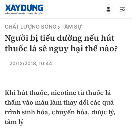
TIN BỘ XÂY DỰNG
CHẤT LƯỢNG SỐNG
TÂM SỰ
Người bị tiểu đường nếu hút
thuốc lá sẽ nguy hại thế nào?
CHUYÊN MỤC
20/12/2018, 10:44
Mới nhất
Khi hút thuốc, nicotine từ thuốc lá
Thời sự
thấm vào máu làm thay đổi các quá
Chính trị
Xây dựng
trình sinh hóa, chuyển hóa, dược lý,
tâm lý
Xã hội
Chỉ đạo điều hành
Giao thông