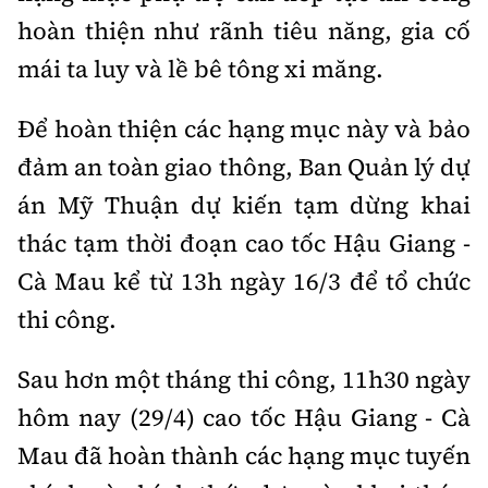
Tổng biên tập:
Nguyễn Thị Hồng Nga
hoàn thiện như rãnh tiêu năng, gia cố
Phó Tổng biên tập:
Nguyễn Sơn Tùng,
mái ta luy và lề bê tông xi măng.
Nguyễn Đức Thắng, La Đức Hùng
Hotline:
Để hoàn thiện các hạng mục này và bảo
Quảng cáo và Phát hành:
0901 514 799
0915 057 282
đảm an toàn giao thông, Ban Quản lý dự
Email:
bandoc@baoxaydung.vn
án Mỹ Thuận dự kiến tạm dừng khai
Cấm sao chép dưới mọi hình thức nếu không có sự
thác tạm thời đoạn cao tốc Hậu Giang
-
chấp thuận bằng văn bản.
Cà Mau kể từ 13h ngày 16/3 để tổ chức
thi công.
Sau hơn một tháng thi công, 11h30 ngày
Thông tin tòa
hôm nay (29/4) cao tốc Hậu Giang - Cà
soạn
Mau đã hoàn thành các hạng mục tuyến