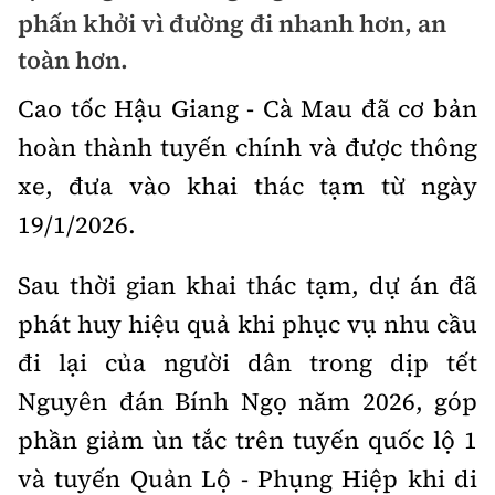
Chuyện dọc đường
phấn khởi vì đường đi nhanh hơn, an
Quy hoạch kiến trúc
Quản lý
Kinh tế
toàn hơn.
Cải chính
Vật liệu xây dựng
Đường bộ
Thị trường
Cao tốc Hậu Giang
-
Cà Mau đã cơ bản
Pháp luật
Giám định chất lượng
hoàn thành tuyến chính và được thông
Hàng không
Tài chính
Thanh tra
An toàn giao thông
xe, đưa vào khai thác tạm từ ngày
Quản lý đô thị
Đường sắt
Chứng khoán
19/1/2026.
An ninh hình sự
Giao thông 24h
Chất lượng sống
Đăng kiểm
Bảo hiểm
Điều tra
Sau thời gian khai thác tạm, dự án đã
ATGT địa phương
Giáo dục
Văn hóa - Giải Trí
Đường sắt tốc độ cao
phát huy hiệu quả khi phục vụ nhu cầu
Doanh nghiệp
Pháp đình
Văn hóa giao thông
Y tế
đi lại của người dân trong dịp tết
Văn hóa
Đường thủy
Thể thao
Hỏi - Đáp
Nguyên đán Bính Ngọ năm 2026, góp
Lái xe an toàn
Đời sống
Showbiz
Hàng hải
Bóng đá
phần giảm ùn tắc trên tuyến quốc lộ 1
Công nghệ
Chung tay vì ATGT
Lao động - Công đoàn
Điện ảnh
và tuyến Quản Lộ
-
Phụng Hiệp khi di
Đường sắt đô thị
Bình luận
Công nghệ mới