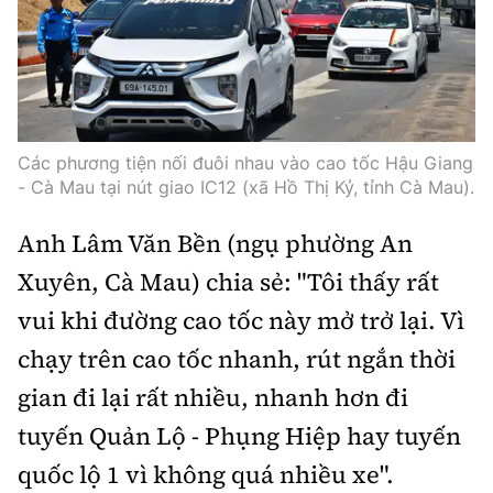
Các phương tiện nối đuôi nhau vào cao tốc Hậu Giang
- Cà Mau tại nút giao IC12 (xã Hồ Thị Kỷ, tỉnh Cà Mau).
Anh Lâm Văn Bền (ngụ phường An
Xuyên, Cà Mau) chia sẻ: "Tôi thấy rất
vui khi đường cao tốc này mở trở lại. Vì
chạy trên cao tốc nhanh, rút ngắn thời
gian đi lại rất nhiều, nhanh hơn đi
tuyến Quản Lộ - Phụng Hiệp hay tuyến
quốc lộ 1 vì không quá nhiều xe".