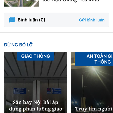
Bình luận (
0
)
Gửi bình luận
ĐỪNG BỎ LỠ
GIAO THÔNG
AN TOÀN G
THÔNG
Sân bay Nội Bài áp
dụng phân luồng giao
Truy tìm người 