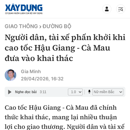
TIN BỘ XÂY DỰNG
GIAO THÔNG
ĐƯỜNG BỘ
Người dân, tài xế phấn khởi khi
cao tốc Hậu Giang - Cà Mau
đưa vào khai thác
CHUYÊN MỤC
Gia Minh
Mới nhất
29/04/2026, 16:32
Thời sự
Nghe đọc bài
3:11
Chính trị
Cao tốc Hậu Giang - Cà Mau đã chính
Xây dựng
thức khai thác, mang lại nhiều thuận
Xã hội
Chỉ đạo điều hành
lợi cho giao thương. Người dân và tài xế
Giao thông