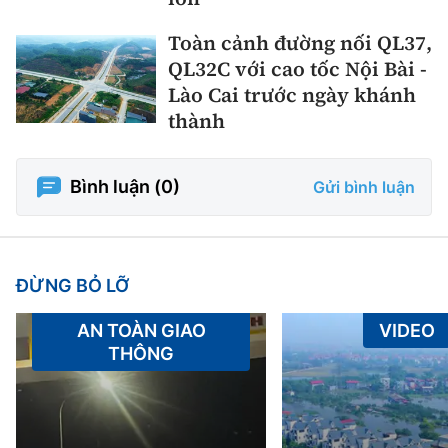
Toàn cảnh đường nối QL37,
QL32C với cao tốc Nội Bài -
Lào Cai trước ngày khánh
thành
Bình luận (
0
)
Gửi bình luận
ĐỪNG BỎ LỠ
AN TOÀN GIAO
VIDEO
THÔNG