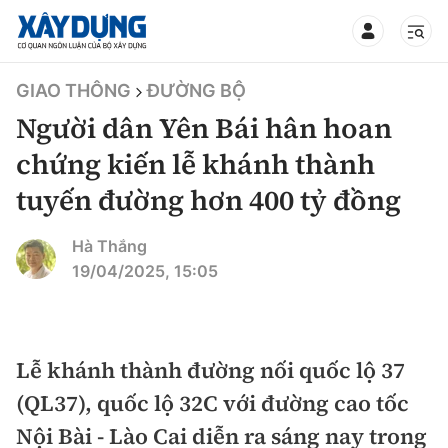
TIN BỘ XÂY DỰNG
GIAO THÔNG
ĐƯỜNG BỘ
Người dân Yên Bái hân hoan
chứng kiến lễ khánh thành
tuyến đường hơn 400 tỷ đồng
CHUYÊN MỤC
Hà Thắng
Mới nhất
19/04/2025, 15:05
Thời sự
Chính trị
Lễ khánh thành đường nối quốc lộ 37
Xây dựng
(QL37), quốc lộ 32C với đường cao tốc
Xã hội
Chỉ đạo điều hành
Nội Bài - Lào Cai diễn ra sáng nay trong
Giao thông