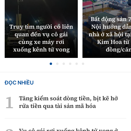
Bất động sản 7
Truy tìm người có liên
Nội hướng dẫ
quan đến vụ cô gái
nhà ở xã hội tạ
cùng xe máy rơi
Kim Hoa từ 
xuống kênh tử vong
đồng/că
ĐỌC NHIỀU
Tăng kiểm soát dòng tiền, bịt kẽ hở
rửa tiền qua tài sản mã hóa
Vụ cô gái rơi xuống kênh tử vong ở