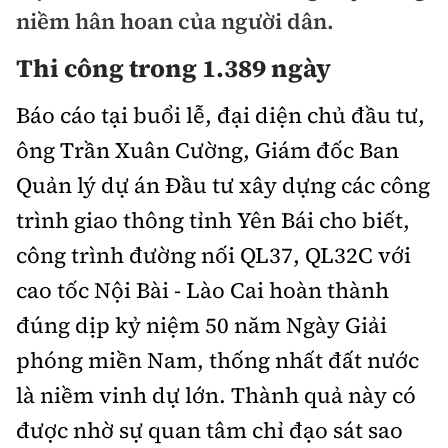
Chuyện dọc đường
niềm hân hoan của người dân.
Quy hoạch kiến trúc
Quản lý
Kinh tế
Thi công trong 1.389 ngày
Cải chính
Vật liệu xây dựng
Đường bộ
Thị trường
Pháp luật
Báo cáo tại buổi lễ, đại diện chủ đầu tư,
Giám định chất lượng
Hàng không
Tài chính
ông Trần Xuân Cường, Giám đốc Ban
Thanh tra
An toàn giao thông
Quản lý đô thị
Quản lý dự án Đầu tư xây dựng các công
Đường sắt
Chứng khoán
An ninh hình sự
Giao thông 24h
trình giao thông tỉnh Yên Bái cho biết,
Chất lượng sống
Đăng kiểm
Bảo hiểm
công trình đường nối QL37, QL32C với
Điều tra
ATGT địa phương
Giáo dục
Văn hóa - Giải Trí
Đường sắt tốc độ cao
cao tốc Nội Bài - Lào Cai hoàn thành
Doanh nghiệp
Pháp đình
Văn hóa giao thông
Y tế
đúng dịp kỷ niệm 50 năm Ngày Giải
Văn hóa
Đường thủy
Thể thao
Hỏi - Đáp
phóng miền Nam, thống nhất đất nước
Lái xe an toàn
Đời sống
Showbiz
Hàng hải
Bóng đá
là niềm vinh dự lớn. Thành quả này có
Công nghệ
Chung tay vì ATGT
Lao động - Công đoàn
được nhờ sự quan tâm chỉ đạo sát sao
Điện ảnh
Đường sắt đô thị
Bình luận
Công nghệ mới