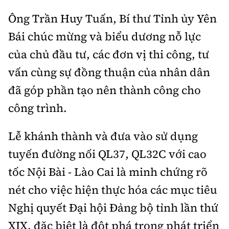
Tổng biên tập:
Nguyễn Thị Hồng Nga
Ông Trần Huy Tuấn, Bí thư Tỉnh ủy Yên
Phó Tổng biên tập:
Nguyễn Sơn Tùng,
Bái chúc mừng và biểu dương nỗ lực
Nguyễn Đức Thắng, La Đức Hùng
của chủ đầu tư, các đơn vị thi công, tư
Hotline:
Quảng cáo và Phát hành:
0901 514 799
0915 057 282
vấn cùng sự đồng thuận của nhân dân
đã góp phần tạo nên thành công cho
Email:
bandoc@baoxaydung.vn
Cấm sao chép dưới mọi hình thức nếu không có sự
công trình.
chấp thuận bằng văn bản.
Lễ khánh thành và đưa vào sử dụng
tuyến đường nối QL37, QL32C với cao
tốc Nội Bài - Lào Cai là minh chứng rõ
nét cho việc hiện thực hóa các mục tiêu
Thông tin tòa
soạn
Nghị quyết Đại hội Đảng bộ tỉnh lần thứ
XIX, đặc biệt là đột phá trong phát triển