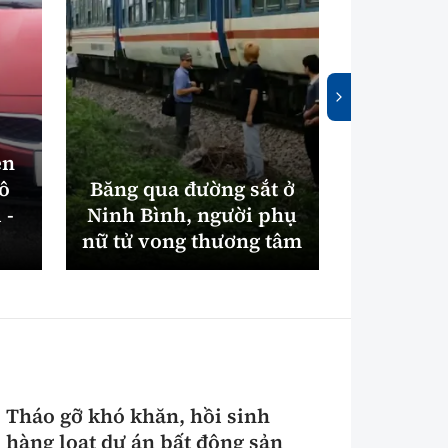
ên
tô
Băng qua đường sắt ở
Bắc Nin
 -
Ninh Bình, người phụ
máy xử
nữ tử vong thương tâm
điện gần
Tháo gỡ khó khăn, hồi sinh
hàng loạt dự án bất động sản