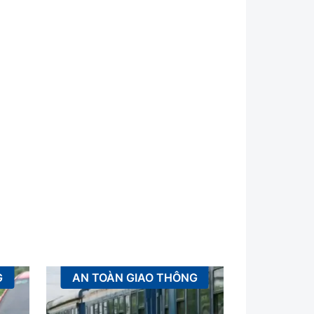
G
AN TOÀN GIAO THÔNG
XÂ