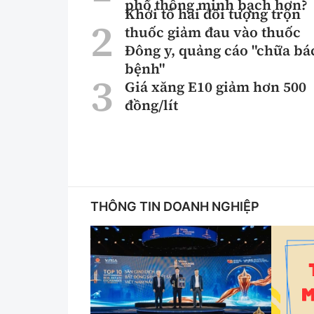
phổ thông minh bạch hơn?
Khởi tố hai đối tượng trộn
thuốc giảm đau vào thuốc
Đông y, quảng cáo "chữa bá
bệnh"
Giá xăng E10 giảm hơn 500
đồng/lít
THÔNG TIN DOANH NGHIỆP