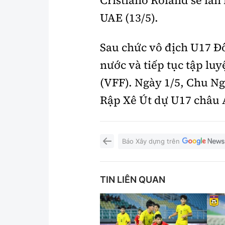
UAE (13/5).
Sau chức vô địch U17 Đ
nước và tiếp tục tập lu
(VFF). Ngày 1/5, Chu N
Rập Xê Út dự U17 châu 
Báo Xây dựng trên
TIN LIÊN QUAN