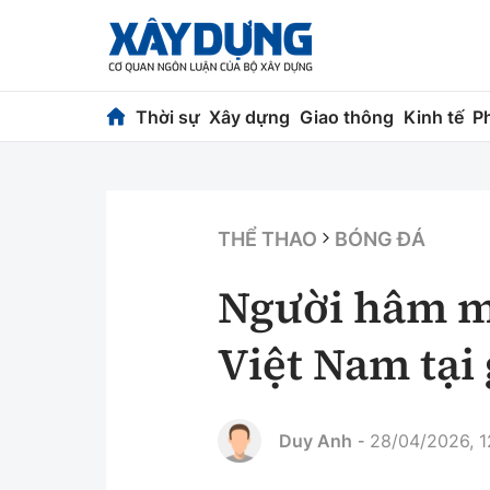
Thời sự
Xây dựng
Giao thông
Kinh tế
P
Thời sự
Xây dựng
Chính trị
Chỉ đạo điều h
THỂ THAO
BÓNG ĐÁ
Xã hội
Quy hoạch kiến
Người hâm mộ
Chuyện dọc đường
Vật liệu xây dự
Việt Nam tại 
Cải chính
Giám định chất
Quản lý đô thị
Duy Anh
28/04/2026, 1
-