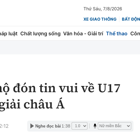
Thứ Sáu, 7/8/2026
XE GIAO THÔNG
BẤT ĐỘ
háp luật
Chất lượng sống
Văn hóa - Giải trí
Thể thao
Côn
Giao thông
Kinh tế
ành
Quản lý
Thị trường
 trúc
Đường bộ
Tài chính
 đón tin vui về U17
ng
Hàng không
Chứng khoán
giải châu Á
 lượng
Đường sắt
Bảo hiểm
Đường sắt tốc độ cao
Doanh nghiệp
2:12
1:38
Nghe đọc bài
Đăng kiểm
xem thêm