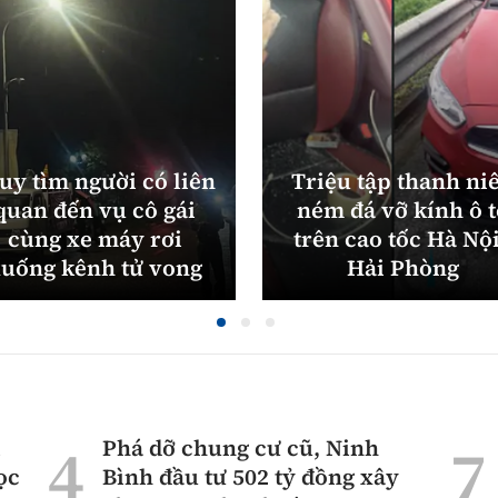
uy tìm người có liên
Triệu tập thanh ni
quan đến vụ cô gái
ném đá vỡ kính ô 
cùng xe máy rơi
trên cao tốc Hà Nội
uống kênh tử vong
Hải Phòng
ì
Phá dỡ chung cư cũ, Ninh
ọc
Bình đầu tư 502 tỷ đồng xây