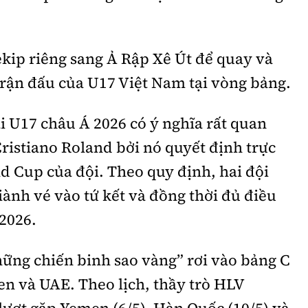
ekip riêng sang Ả Rập Xê Út để quay và
 trận đấu của U17 Việt Nam tại vòng bảng.
i U17 châu Á 2026 có ý nghĩa rất quan
Cristiano Roland bởi nó quyết định trực
d Cup của đội. Theo quy định, hai đội
ành vé vào tứ kết và đồng thời đủ điều
2026.
Những chiến binh sao vàng” rơi vào bảng C
n và UAE. Theo lịch, thầy trò HLV
 lượt gặp Yemen (6/5), Hàn Quốc (10/5) và