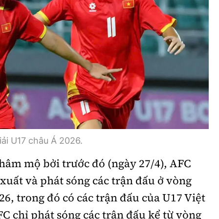
Bình luận
Sản phẩm mới
Hậu trường sao
AI
360 độ thể thao
Tư vấn
Video
Thời sự
Khám phá
Camera giao thông
iải U17 châu Á 2026.
Câu chuyện giao thông
i hâm mộ bởi trước đó (ngày 27/4), AFC
xuất và phát sóng các trận đấu ở vòng
Lăng kính xây dựng
26, trong đó có các trận đấu của U17 Việt
Giải trí - Thể thao
C chỉ phát sóng các trận đấu kể từ vòng