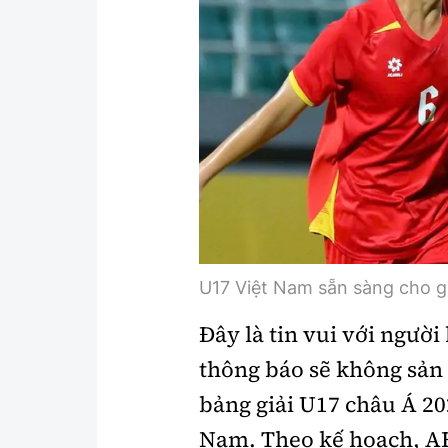
Y tế
Showbiz
Đời sống
Điện ảnh
Lao động - Công đoàn
Âm nhạc
Thế giới
Đi ++
Thời sự Quốc tế
Du lịch
Hồ sơ tài liệu
Khám phá
Thế giới giao thông
Lối sống
U17 Việt Nam sẵn sàng cho g
Thế giới xây dựng
Ẩm thực
Đây là tin vui với ngườ
thông báo sẽ không sản 
bảng giải U17 châu Á 20
Nam. Theo kế hoạch, AF