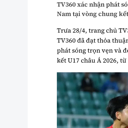
TV360 xác nhận phát só
Pháp luật
An toàn giao t
Nam tại vòng chung kết
Thanh tra
Giao thông 24
Trưa 28/4, trang chủ T
An ninh hình sự
ATGT địa phươ
TV360 đã đạt thỏa thuậ
Điều tra
Văn hóa giao t
phát sóng trọn vẹn và 
Pháp đình
Lái xe an toàn
kết U17 châu Á 2026, từ 
Hỏi - Đáp
Chung tay vì A
Gương sáng gi
xem thêm
Chất lượng sống
Văn hóa - Giải T
Giáo dục
Văn hóa