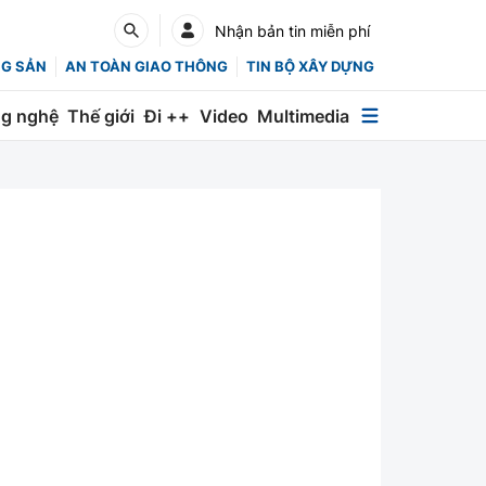
Nhận bản tin miễn phí
NG SẢN
AN TOÀN GIAO THÔNG
TIN BỘ XÂY DỰNG
g nghệ
Thế giới
Đi ++
Video
Multimedia
Multimedia
Special
Emagazine
Photo
Infographic
English
Các chuyên trang