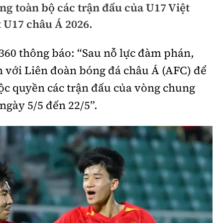
ng toàn bộ các trận đấu của U17 Việt
hông
Đường thủy
 U17 châu Á 2026.
h
Hàng hải
V360 thông báo: “Sau nỗ lực đàm phán,
ng
Đường sắt đô thị
n với Liên đoàn bóng đá châu Á (AFC) để
hông
Nhà thầu
độc quyền các trận đấu của vòng chung
Mời thầu - Đấu thầu
ngày 5/5 đến 22/5”.
TGT
Thi viết về Ngành
ao thông
rí
Thể thao
Công nghệ
Bóng đá
Công nghệ mới