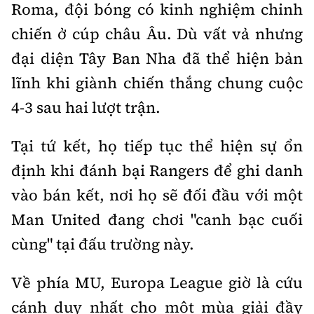
Tổng biên tập:
Nguyễn Thị Hồng Nga
Roma, đội bóng có kinh nghiệm chinh
chiến ở cúp châu Âu. Dù vất vả nhưng
Phó Tổng biên tập:
Nguyễn Sơn Tùng,
Nguyễn Đức Thắng, La Đức Hùng
đại diện Tây Ban Nha đã thể hiện bản
Hotline:
Quảng cáo và Phát hành:
lĩnh khi giành chiến thắng chung cuộc
0901 514 799
0915 057 282
4-3 sau hai lượt trận.
Email:
bandoc@baoxaydung.vn
Cấm sao chép dưới mọi hình thức nếu không có sự
Tại tứ kết, họ tiếp tục thể hiện sự ổn
chấp thuận bằng văn bản.
định khi đánh bại Rangers để ghi danh
vào bán kết, nơi họ sẽ đối đầu với một
Man United đang chơi "canh bạc cuối
cùng" tại đấu trường này.
Thông tin tòa
soạn
Về phía MU, Europa League giờ là cứu
cánh duy nhất cho một mùa giải đầy