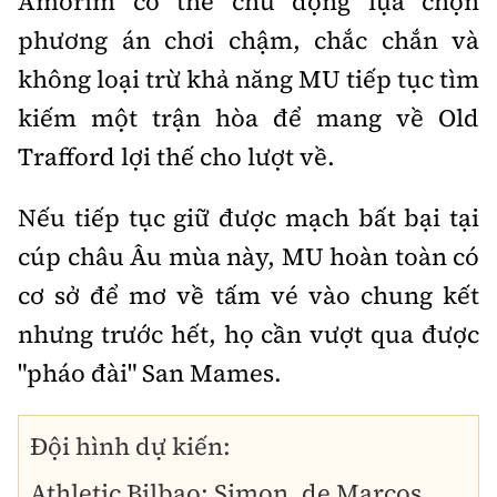
Amorim có thể chủ động lựa chọn
phương án chơi chậm, chắc chắn và
không loại trừ khả năng MU tiếp tục tìm
kiếm một trận hòa để mang về Old
Trafford lợi thế cho lượt về.
Nếu tiếp tục giữ được mạch bất bại tại
cúp châu Âu mùa này, MU hoàn toàn có
cơ sở để mơ về tấm vé vào chung kết
nhưng trước hết, họ cần vượt qua được
"pháo đài" San Mames.
Đội hình dự kiến:
Athletic Bilbao: Simon, de Marcos,