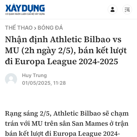
TIN BỘ XÂY DỰNG
THỂ THAO
BÓNG ĐÁ
Nhận định Athletic Bilbao vs
MU (2h ngày 2/5), bán kết lượt
đi Europa League 2024-2025
CHUYÊN MỤC
Huy Trung
Mới nhất
01/05/2025, 11:28
Thời sự
Chính trị
Rạng sáng 2/5, Athletic Bilbao sẽ chạm
Xây dựng
trán với MU trên sân San Mames ở trận
Xã hội
Chỉ đạo điều hành
bán kết lượt đi Europa League 2024-
Giao thông