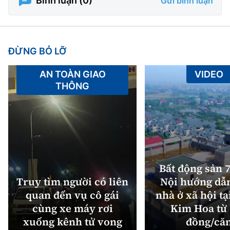
Bình luận (
0
)
Gửi bình luận
ĐỪNG BỎ LỠ
AN TOÀN GIAO
VIDEO
THÔNG
Bất động sản 7
Truy tìm người có liên
Nội hướng dẫ
quan đến vụ cô gái
nhà ở xã hội tạ
cùng xe máy rơi
Kim Hoa từ 
xuống kênh tử vong
đồng/că