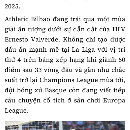
Chuyện dọc đường
2025.
Quy hoạch kiến trúc
Quản lý
Kinh tế
Athletic Bilbao đang trải qua một mùa
Cải chính
Vật liệu xây dựng
Đường bộ
Thị trường
giải ấn tượng dưới sự dẫn dắt của HLV
Pháp luật
Giám định chất lượng
Ernesto Valverde. Không chỉ tạo được
Hàng không
Tài chính
Thanh tra
An toàn giao thông
dấu ấn mạnh mẽ tại La Liga với vị trí
Quản lý đô thị
Đường sắt
Chứng khoán
thứ 4 trên bảng xếp hạng khi giành 60
An ninh hình sự
Giao thông 24h
Chất lượng sống
Đăng kiểm
điểm sau 33 vòng đấu và gần như chắc
Bảo hiểm
Điều tra
ATGT địa phương
Giáo dục
suất trở lại Champions League mùa tới,
Văn hóa - Giải Trí
Đường sắt tốc độ cao
Doanh nghiệp
Pháp đình
đội bóng xứ Basque còn đang viết tiếp
Văn hóa giao thông
Y tế
Văn hóa
Đường thủy
Thể thao
câu chuyện cổ tích ở sân chơi Europa
Hỏi - Đáp
Lái xe an toàn
Đời sống
League.
Showbiz
Hàng hải
Bóng đá
Công nghệ
Chung tay vì ATGT
Lao động - Công đoàn
Điện ảnh
Đường sắt đô thị
Bình luận
Công nghệ mới