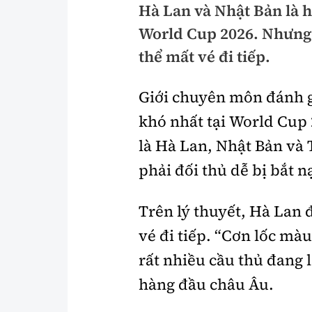
Hà Lan và Nhật Bản là h
Pháp luật
An toàn giao t
World Cup 2026. Nhưng 
Thanh tra
Giao thông 24
thể mất vé đi tiếp.
An ninh hình sự
ATGT địa phươ
Giới chuyên môn đánh g
Điều tra
Văn hóa giao t
khó nhất tại World Cup
Pháp đình
Lái xe an toàn
là Hà Lan, Nhật Bản và
phải đối thủ dễ bị bắt n
Hỏi - Đáp
Chung tay vì A
Gương sáng gi
xem thêm
Trên lý thuyết, Hà Lan 
vé đi tiếp. “Cơn lốc mà
rất nhiều cầu thủ đang 
Chất lượng sống
Văn hóa - Giải T
hàng đầu châu Âu.
Giáo dục
Văn hóa