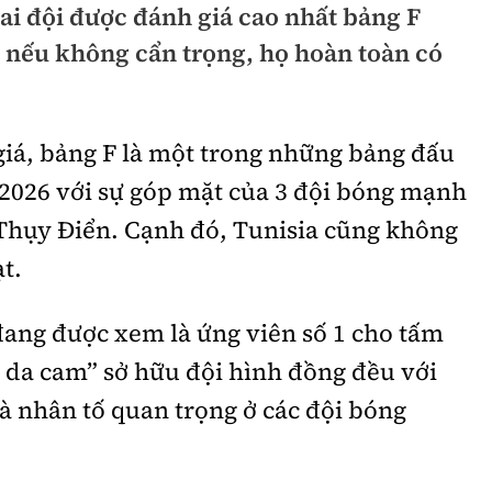
ai đội được đánh giá cao nhất bảng F
hông
Đường thủy
nếu không cẩn trọng, họ hoàn toàn có
h
Hàng hải
ng
Đường sắt đô thị
iá, bảng F là một trong những bảng đấu
hông
Nhà thầu
 2026 với sự góp mặt của 3 đội bóng mạnh
Mời thầu - Đấu thầu
 Thụy Điển. Cạnh đó, Tunisia cũng không
ạt.
TGT
Thi viết về Ngành
ao thông
đang được xem là ứng viên số 1 cho tấm
u da cam” sở hữu đội hình đồng đều với
là nhân tố quan trọng ở các đội bóng
rí
Thể thao
Công nghệ
Bóng đá
Công nghệ mới