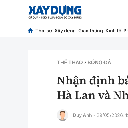
Thời sự
Xây dựng
Giao thông
Kinh tế
P
Thời sự
Xây dựng
Chính trị
Chỉ đạo điều h
THỂ THAO
BÓNG ĐÁ
Xã hội
Quy hoạch kiến
Nhận định b
Chuyện dọc đường
Vật liệu xây dự
Hà Lan và Nh
Cải chính
Giám định chất
Quản lý đô thị
Duy Anh
29/05/2026, 1
-