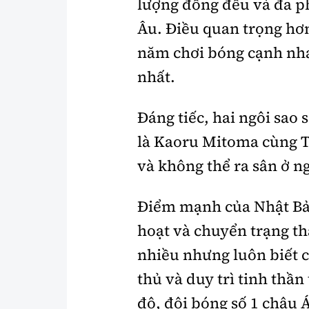
lượng đồng đều và đa p
Âu. Điều quan trọng hơ
năm chơi bóng cạnh nha
nhất.
Đáng tiếc, hai ngôi sao
là Kaoru Mitoma cùng 
và không thể ra sân ở n
Điểm mạnh của Nhật Bản
hoạt và chuyển trạng t
nhiều nhưng luôn biết c
thủ và duy trì tinh thần
độ, đội bóng số 1 châu 