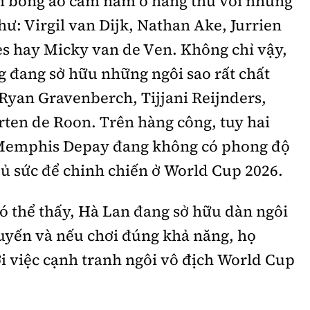
i bóng áo cam nằm ở hàng thủ với những
hư: Virgil van Dijk, Nathan Ake, Jurrien
s hay Micky van de Ven. Không chỉ vậy,
g đang sở hữu những ngôi sao rất chất
: Ryan Gravenberch, Tijjani Reijnders,
rten de Roon. Trên hàng công, tuy hai
 Memphis Depay đang không có phong độ
ủ sức để chinh chiến ở World Cup 2026.
ó thể thấy, Hà Lan đang sở hữu dàn ngôi
 tuyến và nếu chơi đúng khả năng, họ
ới việc cạnh tranh ngôi vô địch World Cup