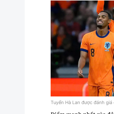
Y tế
Showbiz
Đời sống
Điện ảnh
Lao động - Công đoàn
Âm nhạc
Thế giới
Đi ++
Thời sự Quốc tế
Du lịch
Hồ sơ tài liệu
Khám phá
Thế giới giao thông
Lối sống
Thế giới xây dựng
Ẩm thực
Tuyển Hà Lan được đánh giá 