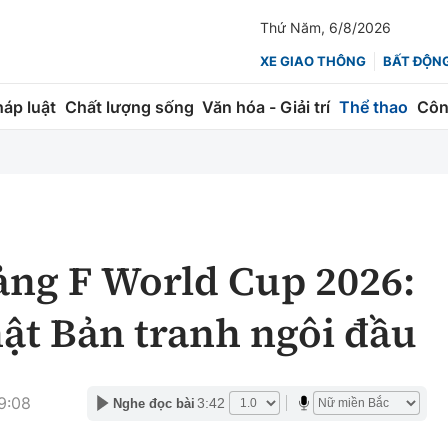
Thứ Năm, 6/8/2026
XE GIAO THÔNG
BẤT ĐỘN
háp luật
Chất lượng sống
Văn hóa - Giải trí
Thể thao
Côn
Giao thông
Kinh tế
ành
Quản lý
Thị trường
 trúc
Đường bộ
Tài chính
ảng F World Cup 2026:
ng
Hàng không
Chứng khoán
ật Bản tranh ngôi đầu
 lượng
Đường sắt
Bảo hiểm
Đường sắt tốc độ cao
Doanh nghiệp
9:08
3:42
Nghe đọc bài
Đăng kiểm
xem thêm