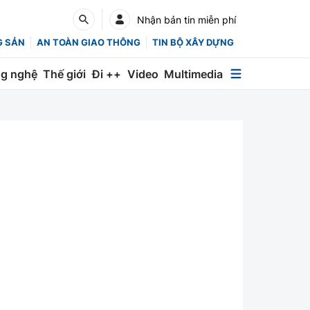
Nhận bản tin miễn phí
G SẢN
AN TOÀN GIAO THÔNG
TIN BỘ XÂY DỰNG
g nghệ
Thế giới
Đi ++
Video
Multimedia
Multimedia
Special
Emagazine
Photo
Infographic
English
Các chuyên trang