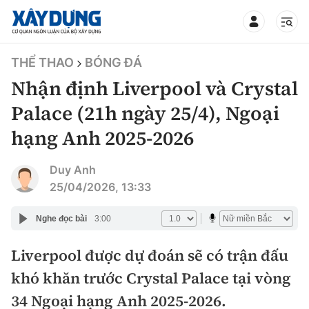
TIN BỘ XÂY DỰNG
THỂ THAO
BÓNG ĐÁ
Nhận định Liverpool và Crystal
Palace (21h ngày 25/4), Ngoại
hạng Anh 2025-2026
CHUYÊN MỤC
Duy Anh
Mới nhất
25/04/2026, 13:33
Thời sự
Nghe đọc bài
3:00
Chính trị
Liverpool được dự đoán sẽ có trận đấu
Xây dựng
khó khăn trước Crystal Palace tại vòng
Xã hội
Chỉ đạo điều hành
34 Ngoại hạng Anh 2025-2026.
Giao thông