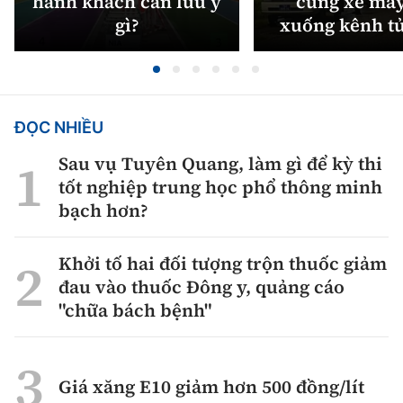
hành khách cần lưu ý
cùng xe máy
gì?
xuống kênh t
ĐỌC NHIỀU
Sau vụ Tuyên Quang, làm gì để kỳ thi
tốt nghiệp trung học phổ thông minh
bạch hơn?
Khởi tố hai đối tượng trộn thuốc giảm
đau vào thuốc Đông y, quảng cáo
"chữa bách bệnh"
Giá xăng E10 giảm hơn 500 đồng/lít