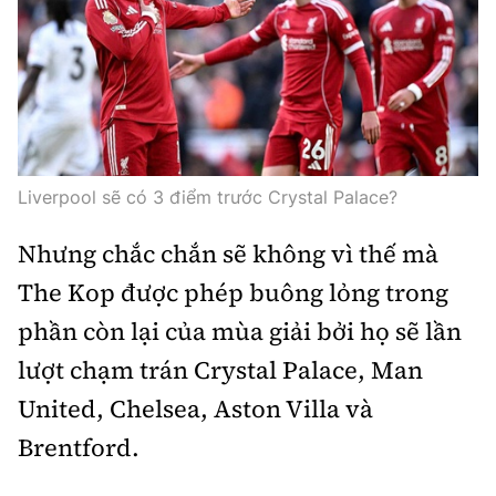
Thế giới
Gương sáng giao thông
Âm nhạc
Nhà thầu
Hậu trường sao
Sản phẩm mới
Thời sự Quốc tế
Đi ++
Mời thầu - Đấu thầu
360 độ thể thao
Tư vấn
Hồ sơ tài liệu
Du lịch
Video
Thi viết về GTVT
Thế giới giao thông
Khám phá
Thời sự
Liverpool sẽ có 3 điểm trước Crystal Palace?
Thế giới xây dựng
Lối sống
Nhưng chắc chắn sẽ không vì thế mà
Khám phá
The Kop được phép buông lỏng trong
Ẩm thực
Camera giao thông
phần còn lại của mùa giải bởi họ sẽ lần
Cơ quan chủ quản: Bộ Xây dựng
Câu chuyện giao thông
lượt chạm trán Crystal Palace, Man
Giấy phép số: 03/GP-BVHTTDL, cấp ngày 1/4/2025.
United, Chelsea, Aston Villa và
Giải trí - Thể thao
Tòa soạn: Số 2 Nguyễn Công Hoan, phường Giảng Võ,
Brentford.
Hà Nội.