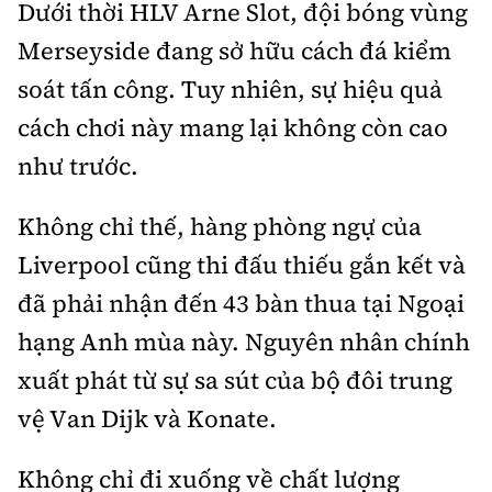
Dưới thời HLV Arne Slot, đội bóng vùng
Tổng biên tập:
Nguyễn Thị Hồng Nga
Merseyside đang sở hữu cách đá kiểm
Phó Tổng biên tập:
Nguyễn Sơn Tùng,
Nguyễn Đức Thắng, La Đức Hùng
soát tấn công. Tuy nhiên, sự hiệu quả
Hotline:
Quảng cáo và Phát hành:
cách chơi này mang lại không còn cao
0901 514 799
0915 057 282
như trước.
Email:
bandoc@baoxaydung.vn
Cấm sao chép dưới mọi hình thức nếu không có sự
Không chỉ thế, hàng phòng ngự của
chấp thuận bằng văn bản.
Liverpool cũng thi đấu thiếu gắn kết và
đã phải nhận đến 43 bàn thua tại Ngoại
hạng Anh mùa này. Nguyên nhân chính
xuất phát từ sự sa sút của bộ đôi trung
Thông tin tòa
vệ Van Dijk và Konate.
soạn
Không chỉ đi xuống về chất lượng