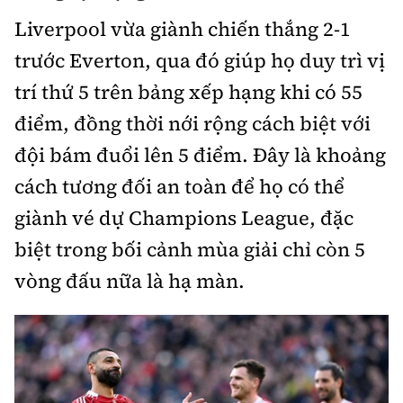
Chuyện dọc đường
Quy hoạch kiến trúc
Liverpool vừa giành chiến thắng 2-1
Quản lý
Kinh tế
trước Everton, qua đó giúp họ duy trì vị
Cải chính
Vật liệu xây dựng
Đường bộ
Thị trường
trí thứ 5 trên bảng xếp hạng khi có 55
Pháp luật
Giám định chất lượng
điểm, đồng thời nới rộng cách biệt với
Hàng không
Tài chính
Thanh tra
An toàn giao thông
đội bám đuổi lên 5 điểm. Đây là khoảng
Quản lý đô thị
Đường sắt
Chứng khoán
An ninh hình sự
cách tương đối an toàn để họ có thể
Giao thông 24h
Chất lượng sống
Đăng kiểm
giành vé dự Champions League, đặc
Bảo hiểm
Điều tra
ATGT địa phương
Giáo dục
biệt trong bối cảnh mùa giải chỉ còn 5
Văn hóa - Giải Trí
Đường sắt tốc độ cao
Doanh nghiệp
Pháp đình
vòng đấu nữa là hạ màn.
Văn hóa giao thông
Y tế
Văn hóa
Đường thủy
Thể thao
Hỏi - Đáp
Lái xe an toàn
Đời sống
Showbiz
Hàng hải
Bóng đá
Công nghệ
Chung tay vì ATGT
Lao động - Công đoàn
Điện ảnh
Đường sắt đô thị
Bình luận
Công nghệ mới