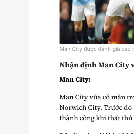
Y tế
Showbiz
Đời sống
Điện ảnh
Lao động - Công đoàn
Âm nhạc
Thế giới
Đi ++
Man City được đánh giá cao 
Thời sự Quốc tế
Du lịch
Nhận định Man City v
Hồ sơ tài liệu
Khám phá
Man City:
Thế giới giao thông
Lối sống
Man City vừa có màn trở
Thế giới xây dựng
Ẩm thực
Norwich City. Trước đó
thành công khi thất thủ