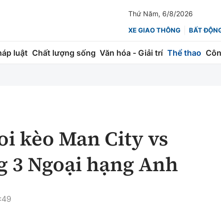
Thứ Năm, 6/8/2026
XE GIAO THÔNG
BẤT ĐỘN
háp luật
Chất lượng sống
Văn hóa - Giải trí
Thể thao
Côn
Giao thông
Kinh tế
ành
Quản lý
Thị trường
 trúc
Đường bộ
Tài chính
oi kèo Man City vs
ng
Hàng không
Chứng khoán
g 3 Ngoại hạng Anh
 lượng
Đường sắt
Bảo hiểm
Đường sắt tốc độ cao
Doanh nghiệp
:49
Đăng kiểm
xem thêm