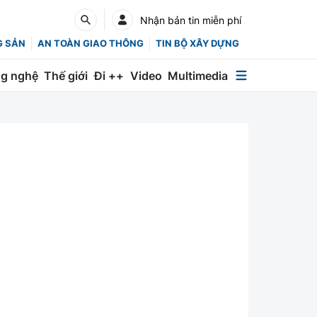
Nhận bản tin miễn phí
G SẢN
AN TOÀN GIAO THÔNG
TIN BỘ XÂY DỰNG
g nghệ
Thế giới
Đi ++
Video
Multimedia
Multimedia
Special
Emagazine
Photo
Infographic
English
Các chuyên trang