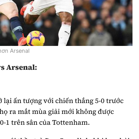
Bình luận
Sản phẩm mới
Hậu trường sao
AI
360 độ thể thao
Tư vấn
Video
hơn Arsenal
Thời sự
s Arsenal:
Khám phá
Camera giao thông
 lại ấn tượng với chiến thắng 5-0 trước
Câu chuyện giao thông
 họ ra mắt mùa giải mới không được
Lăng kính xây dựng
 0-1 trên sân của Tottenham.
Giải trí - Thể thao