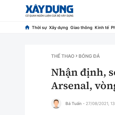
Thời sự
Xây dựng
Giao thông
Kinh tế
P
Thời sự
Xây dựng
Chính trị
Chỉ đạo điều h
THỂ THAO
BÓNG ĐÁ
Xã hội
Quy hoạch kiến
Nhận định, s
Chuyện dọc đường
Vật liệu xây dự
Arsenal, vòn
Cải chính
Giám định chất
Quản lý đô thị
Bá Tuấn
27/08/2021, 13
-