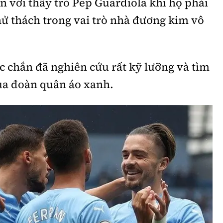
n với thầy trò Pep Guardiola khi họ phải
thử thách trong vai trò nhà đương kim vô
c chắn đã nghiên cứu rất kỹ lưỡng và tìm
ủa đoàn quân áo xanh.