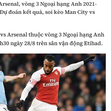
Arsenal, vòng 3 Ngoại hạng Anh 2021-
hông
Đường thủy
 Dự đoán kết quả, soi kèo Man City vs
h
Hàng hải
ng
Đường sắt đô thị
 vs Arsenal thuộc vòng 3 Ngoại hạng Anh
hông
Nhà thầu
8h30 ngày 28/8 trên sân vận động Etihad.
Mời thầu - Đấu thầu
TGT
Thi viết về Ngành
ao thông
rí
Thể thao
Công nghệ
Bóng đá
Công nghệ mới