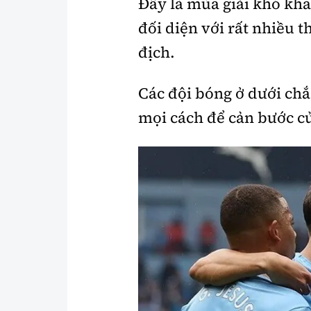
Đây là mùa giải khó khă
đối diện với rất nhiều 
địch.
Các đội bóng ở dưới chắ
mọi cách để cản bước c