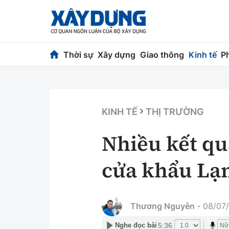
Thời sự
Xây dựng
Giao thông
Kinh tế
P
Thời sự
Xây dựng
Chính trị
Chỉ đạo điều h
KINH TẾ
THỊ TRƯỜNG
Xã hội
Quy hoạch kiến
Nhiều kết quả
Chuyện dọc đường
Vật liệu xây dự
cửa khẩu Lạ
Cải chính
Giám định chất
Quản lý đô thị
Thương Nguyễn
08/07/
-
5:36
Nghe đọc bài