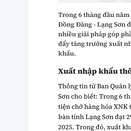
Pháp luật
An toàn giao t
Trong 6 tháng đầu năm 
Thanh tra
Giao thông 24
Đồng Đăng - Lạng Sơn đ
An ninh hình sự
ATGT địa phươ
nhiều giải pháp góp phầ
đẩy tăng trưởng xuất nh
Điều tra
Văn hóa giao t
khẩu.
Pháp đình
Lái xe an toàn
Xuất nhập khẩu thô
Hỏi - Đáp
Chung tay vì A
Gương sáng gi
Thông tin từ Ban Quản l
xem thêm
Sơn cho biết: Trong 6 
tiện chở hàng hóa XNK 
Chất lượng sống
Văn hóa - Giải T
bàn tỉnh Lạng Sơn đạt 2
2025. Trong đó, xuất kh
Giáo dục
Văn hóa