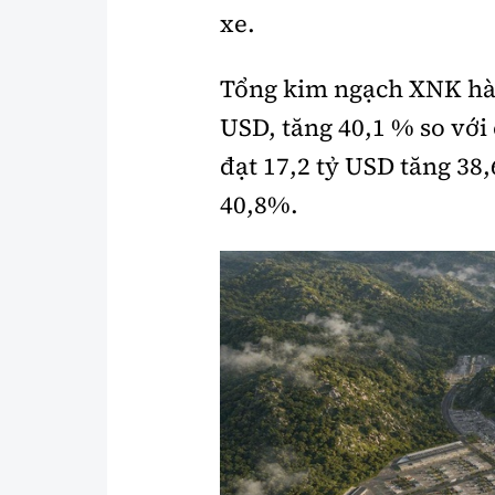
xe.
Y tế
Showbiz
Đời sống
Điện ảnh
Tổng kim ngạch XNK hàng
USD, tăng 40,1 % so với
Lao động - Công đoàn
Âm nhạc
Thế giới
Đi ++
đạt 17,2 tỷ USD tăng 38
40,8%.
Thời sự Quốc tế
Du lịch
Hồ sơ tài liệu
Khám phá
Thế giới giao thông
Lối sống
Thế giới xây dựng
Ẩm thực