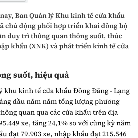
hông
Đường thủy
nay, Ban Quản lý Khu kinh tế cửa khẩu
h
Hàng hải
ã chủ động phối hợp triển khai đồng bộ
ng
n duy trì thông quan thông suốt, thúc
Đường sắt đô thị
ập khẩu (XNK) và phát triển kinh tế cửa
hông
Nhà thầu
Mời thầu - Đấu thầu
ng suốt, hiệu quả
TGT
Thi viết về Ngành
ao thông
ý khu kinh tế cửa khẩu Đồng Đăng - Lạng
tháng đầu năm năm tổng lượng phương
thông quan qua các cửa khẩu trên địa
rí
Thể thao
Công nghệ
95.449 xe, tăng 24,1% so với cùng kỳ năm
ẩu đạt 79.903 xe, nhập khẩu đạt 215.546
Bóng đá
Công nghệ mới