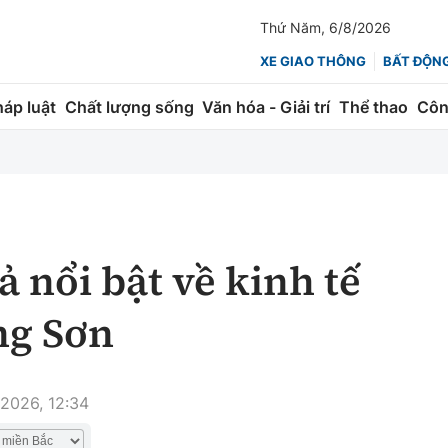
Thứ Năm, 6/8/2026
XE GIAO THÔNG
BẤT ĐỘN
háp luật
Chất lượng sống
Văn hóa - Giải trí
Thể thao
Côn
Giao thông
Kinh tế
ành
Quản lý
Thị trường
 trúc
Đường bộ
Tài chính
 nổi bật về kinh tế
ng
Hàng không
Chứng khoán
ng Sơn
 lượng
Đường sắt
Bảo hiểm
Đường sắt tốc độ cao
Doanh nghiệp
2026, 12:34
Đăng kiểm
xem thêm