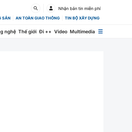
Nhận bản tin miễn phí
G SẢN
AN TOÀN GIAO THÔNG
TIN BỘ XÂY DỰNG
g nghệ
Thế giới
Đi ++
Video
Multimedia
Multimedia
Special
Emagazine
Photo
Infographic
English
Các chuyên trang