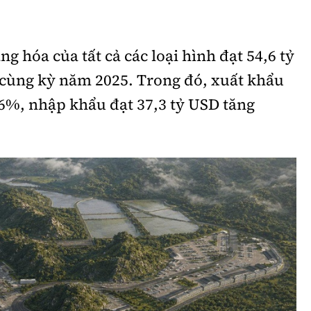
Bình luận
Sản phẩm mới
Hậu trường sao
AI
 hóa của tất cả các loại hình đạt 54,6 tỷ
 cùng kỳ năm 2025. Trong đó, xuất khẩu
360 độ thể thao
Tư vấn
Video
,6%, nhập khẩu đạt 37,3 tỷ USD tăng
Thời sự
Khám phá
Camera giao thông
Câu chuyện giao thông
Lăng kính xây dựng
Giải trí - Thể thao