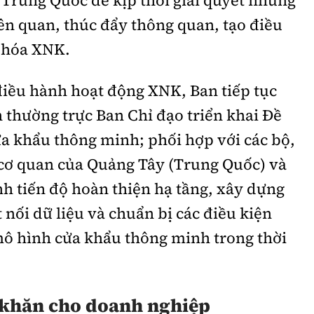
 Trung Quốc để kịp thời giải quyết những
ên quan, thúc đẩy thông quan, tạo điều
g hóa XNK.
điều hành hoạt động XNK, Ban tiếp tục
n thường trực Ban Chỉ đạo triển khai Đề
a khẩu thông minh; phối hợp với các bộ,
cơ quan của Quảng Tây (Trung Quốc) và
h tiến độ hoàn thiện hạ tầng, xây dựng
 nối dữ liệu và chuẩn bị các điều kiện
 mô hình cửa khẩu thông minh trong thời
 khăn cho doanh nghiệp