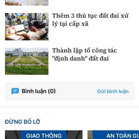
Thêm 3 thủ tục đất đai xử
lý tại cấp xã
Thành lập tổ công tác
"định danh" đất đai
Bình luận (
0
)
Gửi bình luận
ĐỪNG BỎ LỠ
GIAO THÔNG
AN TOÀN G