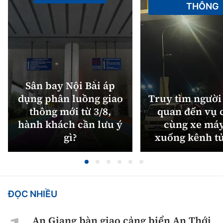
THÔNG
Sân bay Nội Bài áp
dụng phân luồng giao
Truy tìm người 
thông mới từ 3/8,
quan đến vụ c
hành khách cần lưu ý
cùng xe máy
gì?
xuống kênh t
ĐỌC NHIỀU
An Giang bàn giao cảng biển An Thới