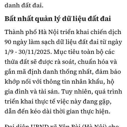
danh đất đai.
Chuyện dọc đường
Quy hoạch kiến trúc
Quản lý
Kinh tế
Bất nhất quản lý dữ liệu đất đai
Cải chính
Vật liệu xây dựng
Đường bộ
Thị trường
Pháp luật
Thành phố Hà Nội triển khai chiến dịch
Giám định chất lượng
Hàng không
Tài chính
90 ngày làm sạch dữ liệu đất đai từ ngày
Thanh tra
An toàn giao thông
Quản lý đô thị
1/9 - 30/11/2025. Mục tiêu toàn bộ các
Đường sắt
Chứng khoán
An ninh hình sự
Giao thông 24h
thửa đất sẽ được rà soát, chuẩn hóa và
Chất lượng sống
Đăng kiểm
Bảo hiểm
gắn mã định danh thống nhất, đảm bảo
Điều tra
ATGT địa phương
Giáo dục
Văn hóa - Giải Trí
khớp nối với thông tin nhân khẩu, hộ
Đường sắt tốc độ cao
Doanh nghiệp
Pháp đình
Văn hóa giao thông
gia đình và tài sản. Tuy nhiên, quá trình
Y tế
Văn hóa
Đường thủy
Thể thao
Hỏi - Đáp
triển khai thực tế việc này đang gặp,
Lái xe an toàn
Đời sống
Showbiz
Hàng hải
Bóng đá
dẫn đến kéo dài thời gian thực hiện.
Công nghệ
Chung tay vì ATGT
Lao động - Công đoàn
Điện ảnh
Đường sắt đô thị
Bình luận
Đại diện UBND xã Yên Bài (Hà Nội) cho
Công nghệ mới