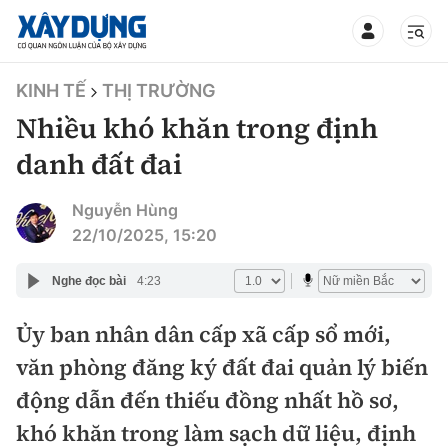
TIN BỘ XÂY DỰNG
KINH TẾ
THỊ TRƯỜNG
Nhiều khó khăn trong định
danh đất đai
CHUYÊN MỤC
Nguyễn Hùng
22/10/2025, 15:20
Mới nhất
Nghe đọc bài
4:23
Thời sự
Ủy ban nhân dân cấp xã cấp sổ mới,
văn phòng đăng ký đất đai quản lý biến
Chính trị
Xây dựng
động dẫn đến thiếu đồng nhất hồ sơ,
Xã hội
Chỉ đạo điều hành
khó khăn trong làm sạch dữ liệu, định
Giao thông