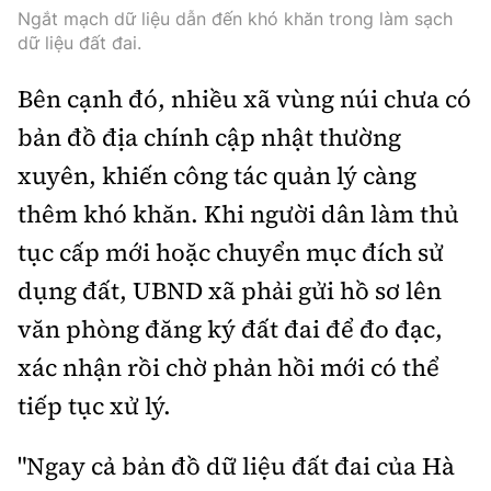
Tổng biên tập:
Nguyễn Thị Hồng Nga
Ngắt mạch dữ liệu dẫn đến khó khăn trong làm sạch
dữ liệu đất đai.
Phó Tổng biên tập:
Nguyễn Sơn Tùng,
Nguyễn Đức Thắng, La Đức Hùng
Bên cạnh đó, nhiều xã vùng núi chưa có
Hotline:
Quảng cáo và Phát hành:
bản đồ địa chính cập nhật thường
0901 514 799
0915 057 282
xuyên, khiến công tác quản lý càng
Email:
bandoc@baoxaydung.vn
thêm khó khăn. Khi người dân làm thủ
Cấm sao chép dưới mọi hình thức nếu không có sự
chấp thuận bằng văn bản.
tục cấp mới hoặc chuyển mục đích sử
dụng đất, UBND xã phải gửi hồ sơ lên
văn phòng đăng ký đất đai để đo đạc,
xác nhận rồi chờ phản hồi mới có thể
tiếp tục xử lý.
Thông tin tòa
soạn
"Ngay cả bản đồ dữ liệu đất đai của Hà