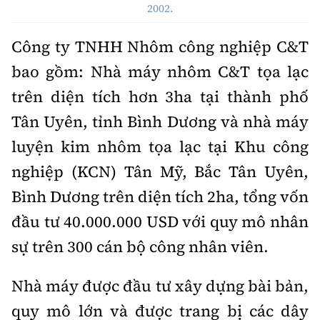
Thế giới
2002.
Gương sáng giao thông
Âm nhạc
Nhà thầu
Hậu trường sao
Sản phẩm mới
Thời sự Quốc tế
Công ty TNHH Nhôm công nghiệp C&T
Đi ++
Mời thầu - Đấu thầu
360 độ thể thao
bao gồm: Nhà máy nhôm C&T tọa lạc
Tư vấn
Hồ sơ tài liệu
Du lịch
Video
trên diện tích hơn 3ha tại thành phố
Thi viết về GTVT
Thế giới giao thông
Tân Uyên, tỉnh Bình Dương và nhà máy
Khám phá
Thời sự
luyện kim nhôm tọa lạc tại Khu công
Thế giới xây dựng
Lối sống
Khám phá
nghiệp (KCN) Tân Mỹ, Bắc Tân Uyên,
Ẩm thực
Bình Dương trên diện tích 2ha, tổng vốn
Camera giao thông
đầu tư 40.000.000 USD với quy mô nhân
Cơ quan chủ quản: Bộ Xây dựng
Câu chuyện giao thông
sự trên 300 cán bộ công nhân viên.
Giấy phép số: 03/GP-BVHTTDL, cấp ngày 1/4/2025.
Giải trí - Thể thao
Tòa soạn: Số 2 Nguyễn Công Hoan, phường Giảng Võ,
Nhà máy được đầu tư xây dựng bài bản,
Hà Nội.
quy mô lớn và được trang bị các dây