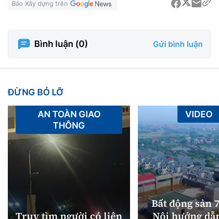
Báo Xây dựng trên
Bình luận (
0
)
Gửi bình luận
ĐỪNG BỎ LỠ
AN TOÀN GIAO
VIDEO
THÔNG
Bất động sản 7
Truy tìm người có liên
Nội hướng dẫ