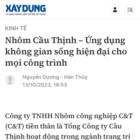
TIN BỘ XÂY DỰNG
KINH TẾ
Nhôm Cầu Thịnh – Ứng dụng
không gian sống hiện đại cho
mọi công trình
CHUYÊN MỤC
Nguyễn Dương – Hàn Thủy
Mới nhất
13/10/2023, 18:53
Thời sự
Chính trị
Công ty TNHH Nhôm công nghiệp C&T
Xây dựng
(C&T) tiền thân là Tổng Công ty Cầu
Xã hội
Chỉ đạo điều hành
Thịnh hoạt động trong ngành trang trí
Giao thông