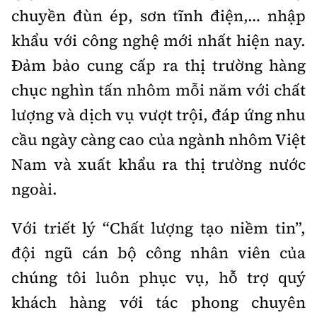
Tổng biên tập:
Nguyễn Thị Hồng Nga
chuyền đùn ép, sơn tĩnh điện,… nhập
Phó Tổng biên tập:
Nguyễn Sơn Tùng,
khẩu với công nghệ mới nhất hiện nay.
Nguyễn Đức Thắng, La Đức Hùng
Đảm bảo cung cấp ra thị trường hàng
Hotline:
Quảng cáo và Phát hành:
chục nghìn tấn nhôm mỗi năm với chất
0901 514 799
0915 057 282
lượng và dịch vụ vượt trội, đáp ứng nhu
Email:
bandoc@baoxaydung.vn
cầu ngày càng cao của ngành nhôm Việt
Cấm sao chép dưới mọi hình thức nếu không có sự
chấp thuận bằng văn bản.
Nam và xuất khẩu ra thị trường nước
ngoài.
Với triết lý “Chất lượng tạo niềm tin”,
đội ngũ cán bộ công nhân viên của
Thông tin tòa
soạn
chúng tôi luôn phục vụ, hỗ trợ quý
khách hàng với tác phong chuyên