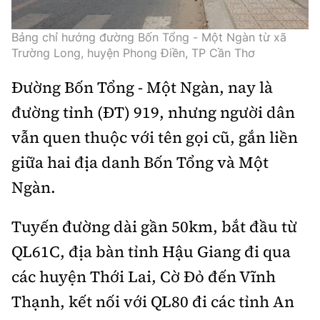
Thế giới
Gương sáng giao thông
Âm nhạc
Nhà thầu
Hậu trường sao
Sản phẩm mới
Bảng chỉ hướng đường Bốn Tổng - Một Ngàn từ xã
Thời sự Quốc tế
Đi ++
Trường Long, huyện Phong Điền, TP Cần Thơ
Mời thầu - Đấu thầu
360 độ thể thao
Tư vấn
Hồ sơ tài liệu
Du lịch
Đường Bốn Tổng - Một Ngàn, nay là
Video
Thi viết về GTVT
đường tỉnh (ĐT) 919, nhưng người dân
Thế giới giao thông
Khám phá
Thời sự
vẫn quen thuộc với tên gọi cũ, gắn liền
Thế giới xây dựng
Lối sống
giữa hai địa danh Bốn Tổng và Một
Khám phá
Ngàn.
Ẩm thực
Camera giao thông
Cơ quan chủ quản: Bộ Xây dựng
Tuyến đường dài gần 50km, bắt đầu từ
Câu chuyện giao thông
QL61C, địa bàn tỉnh Hậu Giang đi qua
Giấy phép số: 03/GP-BVHTTDL, cấp ngày 1/4/2025.
Giải trí - Thể thao
các huyện Thới Lai, Cờ Đỏ đến Vĩnh
Tòa soạn: Số 2 Nguyễn Công Hoan, phường Giảng Võ,
Hà Nội.
Thạnh, kết nối với QL80 đi các tỉnh An