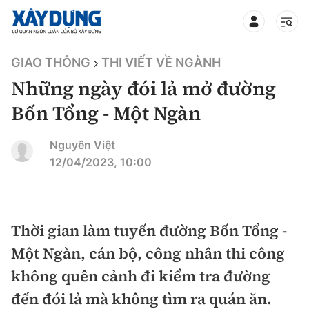
TIN BỘ XÂY DỰNG
GIAO THÔNG
THI VIẾT VỀ NGÀNH
Những ngày đói lả mở đường
Bốn Tổng - Một Ngàn
CHUYÊN MỤC
Nguyên Việt
12/04/2023, 10:00
Mới nhất
Thời sự
Thời gian làm tuyến đường Bốn Tổng -
Một Ngàn, cán bộ, công nhân thi công
Chính trị
Xây dựng
không quên cảnh đi kiểm tra đường
Xã hội
Chỉ đạo điều hành
đến đói lả mà không tìm ra quán ăn.
Giao thông