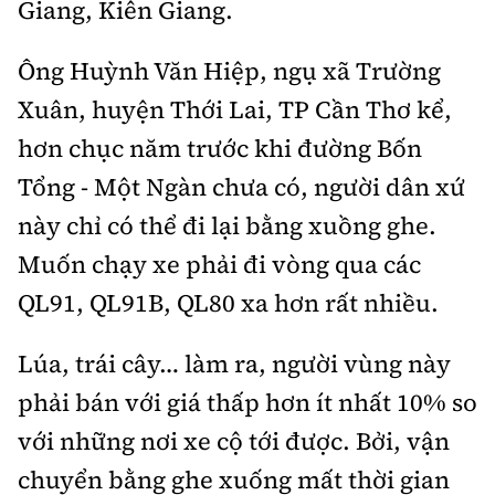
Giang, Kiên Giang.
Tổng biên tập:
Nguyễn Thị Hồng Nga
Phó Tổng biên tập:
Nguyễn Sơn Tùng,
Ông Huỳnh Văn Hiệp, ngụ xã Trường
Nguyễn Đức Thắng, La Đức Hùng
Xuân, huyện Thới Lai, TP Cần Thơ kể,
Hotline:
Quảng cáo và Phát hành:
hơn chục năm trước khi đường Bốn
0901 514 799
0915 057 282
Tổng - Một Ngàn chưa có, người dân xứ
Email:
bandoc@baoxaydung.vn
này chỉ có thể đi lại bằng xuồng ghe.
Cấm sao chép dưới mọi hình thức nếu không có sự
chấp thuận bằng văn bản.
Muốn chạy xe phải đi vòng qua các
QL91, QL91B, QL80 xa hơn rất nhiều.
Lúa, trái cây… làm ra, người vùng này
phải bán với giá thấp hơn ít nhất 10% so
Thông tin tòa
soạn
với những nơi xe cộ tới được. Bởi, vận
chuyển bằng ghe xuống mất thời gian