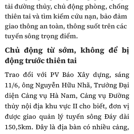
Chuyện dọc đường
tải đường thủy, chủ động phòng, chống
Quy hoạch kiến trúc
Quản lý
Kinh tế
thiên tai và tìm kiếm cứu nạn, bảo đảm
Cải chính
Vật liệu xây dựng
giao thông an toàn, thông suốt trên các
Đường bộ
Thị trường
Pháp luật
tuyến sông trọng điểm.
Giám định chất lượng
Hàng không
Tài chính
Thanh tra
Chủ động từ sớm, không để bị
An toàn giao thông
Quản lý đô thị
Đường sắt
Chứng khoán
động trước thiên tai
An ninh hình sự
Giao thông 24h
Chất lượng sống
Đăng kiểm
Bảo hiểm
Trao đổi với PV Báo Xây dựng, sáng
Điều tra
ATGT địa phương
Giáo dục
11/6, ông Nguyễn Hữu Nhã, Trưởng Đại
Văn hóa - Giải Trí
Đường sắt tốc độ cao
Doanh nghiệp
Pháp đình
Văn hóa giao thông
diện Cảng vụ Hà Nam, Cảng vụ Đường
Y tế
Văn hóa
Đường thủy
Thể thao
thủy nội địa khu vực II cho biết, đơn vị
Hỏi - Đáp
Lái xe an toàn
Đời sống
Showbiz
Hàng hải
được giao quản lý tuyến sông Đáy dài
Bóng đá
Công nghệ
Chung tay vì ATGT
Lao động - Công đoàn
150,5km. Đây là địa bàn có nhiều cảng,
Điện ảnh
Đường sắt đô thị
Bình luận
Công nghệ mới