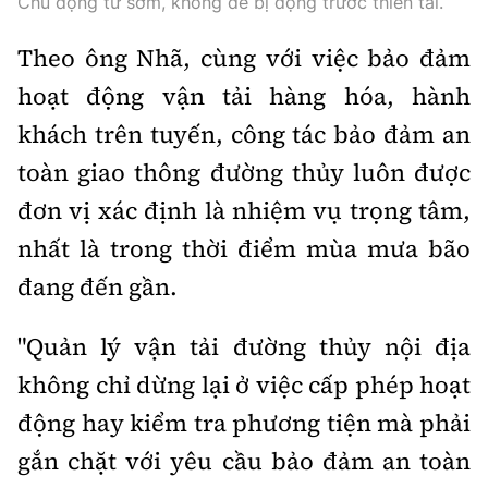
Chủ động từ sớm, không để bị động trước thiên tai.
Tổng biên tập:
Nguyễn Thị Hồng Nga
Phó Tổng biên tập:
Nguyễn Sơn Tùng,
Theo ông Nhã, cùng với việc bảo đảm
Nguyễn Đức Thắng, La Đức Hùng
hoạt động vận tải hàng hóa, hành
Hotline:
Quảng cáo và Phát hành:
khách trên tuyến, công tác bảo đảm an
0901 514 799
0915 057 282
toàn giao thông đường thủy luôn được
Email:
bandoc@baoxaydung.vn
đơn vị xác định là nhiệm vụ trọng tâm,
Cấm sao chép dưới mọi hình thức nếu không có sự
nhất là trong thời điểm mùa mưa bão
chấp thuận bằng văn bản.
đang đến gần.
"Quản lý vận tải đường thủy nội địa
không chỉ dừng lại ở việc cấp phép hoạt
Thông tin tòa
động hay kiểm tra phương tiện mà phải
soạn
gắn chặt với yêu cầu bảo đảm an toàn