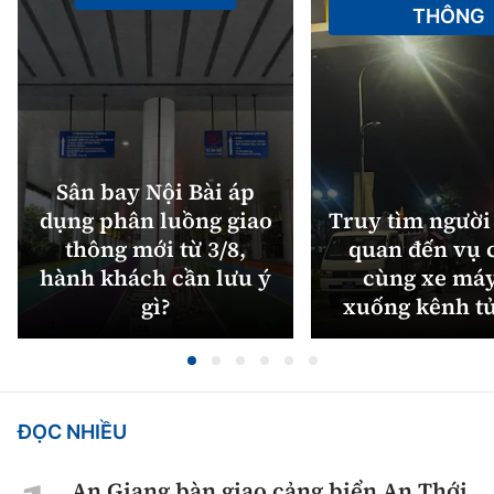
THÔNG
Sân bay Nội Bài áp
dụng phân luồng giao
Truy tìm người 
thông mới từ 3/8,
quan đến vụ c
hành khách cần lưu ý
cùng xe máy
gì?
xuống kênh t
ĐỌC NHIỀU
An Giang bàn giao cảng biển An Thới