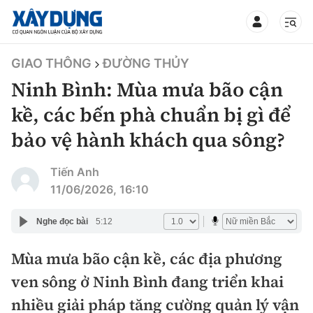
TIN BỘ XÂY DỰNG
GIAO THÔNG
ĐƯỜNG THỦY
Ninh Bình: Mùa mưa bão cận
kề, các bến phà chuẩn bị gì để
bảo vệ hành khách qua sông?
CHUYÊN MỤC
Tiến Anh
Mới nhất
11/06/2026, 16:10
Thời sự
Nghe đọc bài
5:12
Chính trị
Mùa mưa bão cận kề, các địa phương
Xây dựng
ven sông ở Ninh Bình đang triển khai
Xã hội
Chỉ đạo điều hành
nhiều giải pháp tăng cường quản lý vận
Giao thông