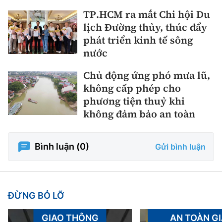
TP.HCM ra mắt Chi hội Du
lịch Đường thủy, thúc đẩy
phát triển kinh tế sông
nước
Chủ động ứng phó mưa lũ,
không cấp phép cho
phương tiện thuỷ khi
không đảm bảo an toàn
Bình luận (
0
)
Gửi bình luận
ĐỪNG BỎ LỠ
GIAO THÔNG
AN TOÀN G