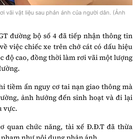
rơi vãi vật liệu sau phản ánh của người dân. (Ảnh
SGT đường bộ số 4 đã tiếp nhận thông tin
ề việc chiếc xe trên chở cát có dấu hiệu
ốc độ cao, đồng thời làm rơi vãi một lượng
 đường.
hỉ tiềm ẩn nguy cơ tai nạn giao thông mà
ường, ảnh hưởng đến sinh hoạt và đi lại
u vực.
cơ quan chức năng, tài xế Đ.Đ.T đã thừa
i phạm như nội dung phản ánh.