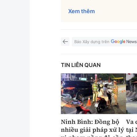
Xem thêm
Báo Xây dựng trên
TIN LIÊN QUAN
Ninh Bình: Đồng bộ
Va 
nhiều giải pháp xử lý
tại