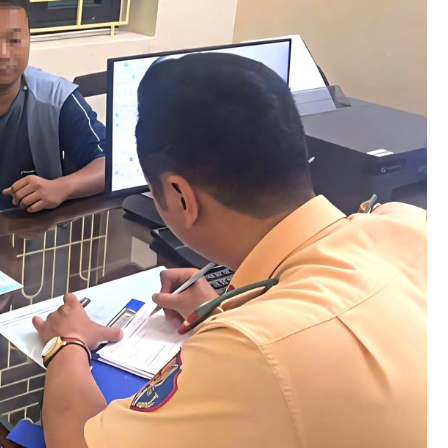
Bình luận
Sản phẩm mới
Hậu trường sao
AI
360 độ thể thao
Tư vấn
Video
Thời sự
Khám phá
Camera giao thông
Câu chuyện giao thông
Lăng kính xây dựng
Giải trí - Thể thao