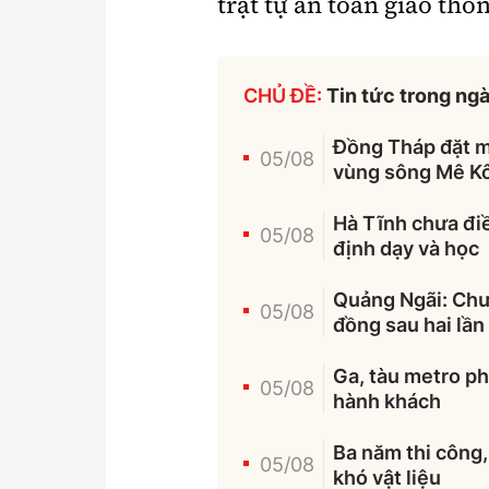
trật tự an toàn giao thô
CHỦ ĐỀ:
Tin tức trong ng
Đồng Tháp đặt mụ
05/08
vùng sông Mê K
Hà Tĩnh chưa điề
05/08
định dạy và học
Quảng Ngãi: Chưa
05/08
đồng sau hai lần
Ga, tàu metro ph
05/08
hành khách
Ba năm thi công,
05/08
khó vật liệu