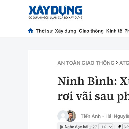
Thời sự
Xây dựng
Giao thông
Kinh tế
P
Thời sự
Xây dựng
Chính trị
Chỉ đạo điều h
AN TOÀN GIAO THÔNG
ATG
Xã hội
Quy hoạch kiến
Ninh Bình: X
Chuyện dọc đường
Vật liệu xây dự
rơi vãi sau 
Cải chính
Giám định chất
Quản lý đô thị
Tiến Anh
Hải Nguyê
-
1:27
Nghe đọc bài