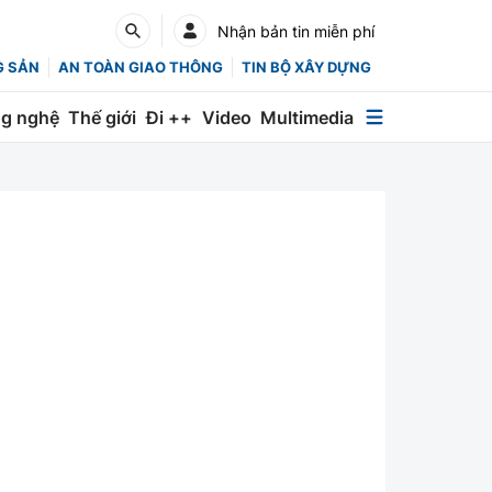
Nhận bản tin miễn phí
G SẢN
AN TOÀN GIAO THÔNG
TIN BỘ XÂY DỰNG
g nghệ
Thế giới
Đi ++
Video
Multimedia
Multimedia
Special
Emagazine
Photo
Infographic
English
Các chuyên trang