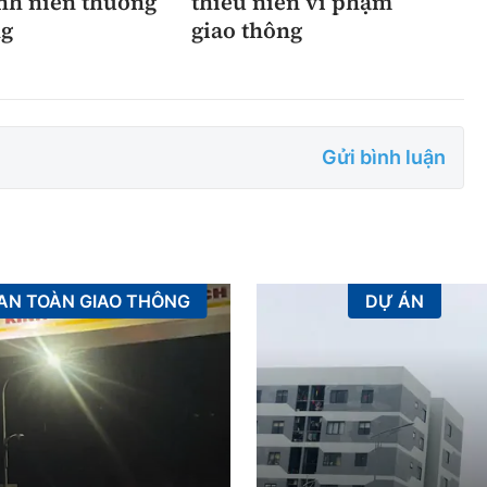
nh niên thương
thiếu niên vi phạm
g
giao thông
Gửi bình luận
AN TOÀN GIAO THÔNG
DỰ ÁN