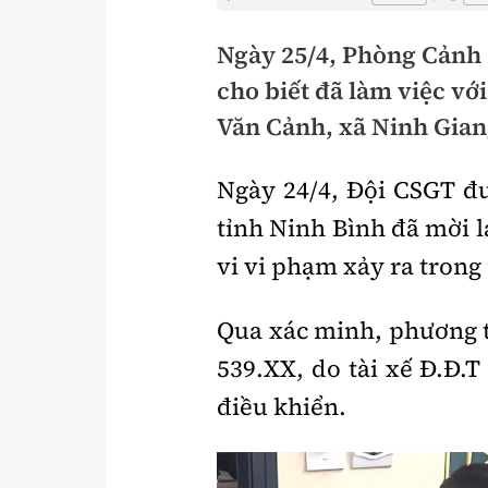
Pháp luật
An toàn giao t
Ngày 25/4, Phòng Cảnh 
Thanh tra
Giao thông 24
cho biết đã làm việc với 
An ninh hình sự
ATGT địa phươ
Văn Cảnh, xã Ninh Gian
Điều tra
Văn hóa giao t
Ngày 24/4, Đội CSGT đ
Pháp đình
Lái xe an toàn
tỉnh Ninh Bình đã mời l
vi vi phạm xảy ra trong
Hỏi - Đáp
Chung tay vì A
Gương sáng gi
xem thêm
Qua xác minh, phương ti
539.XX, do tài xế Đ.Đ.T
điều khiển.
Chất lượng sống
Văn hóa - Giải T
Giáo dục
Văn hóa