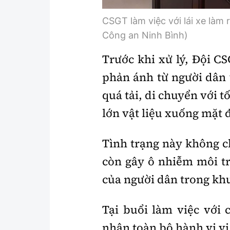
CSGT làm việc với lái xe làm 
Công an Ninh Bình)
Trước khi xử lý, Đội C
phản ánh từ người dân v
quá tải, di chuyển với t
lớn vật liệu xuống mặt
Tình trạng này không c
còn gây ô nhiễm môi tr
của người dân trong kh
Tại buổi làm việc với 
nhận toàn bộ hành vi v