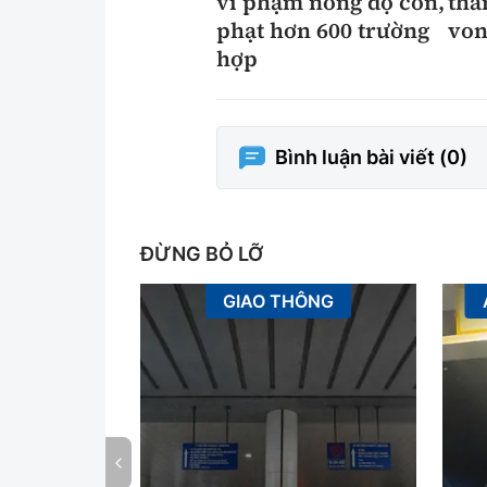
vi phạm nồng độ cồn,
tha
phạt hơn 600 trường
von
hợp
Bình luận bài viết (
0
)
ĐỪNG BỎ LỠ
GIAO THÔNG