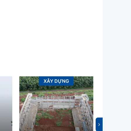
XÂY DỰNG
AN TOÀ