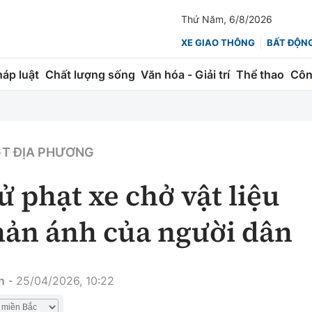
Thứ Năm, 6/8/2026
XE GIAO THÔNG
BẤT ĐỘN
háp luật
Chất lượng sống
Văn hóa - Giải trí
Thể thao
Côn
Giao thông
Kinh tế
ành
Quản lý
Thị trường
T ĐỊA PHƯƠNG
 trúc
Đường bộ
Tài chính
ử phạt xe chở vật liệu
ng
Hàng không
Chứng khoán
phản ánh của người dân
 lượng
Đường sắt
Bảo hiểm
Đường sắt tốc độ cao
Doanh nghiệp
n
25/04/2026, 10:22
-
Đăng kiểm
xem thêm