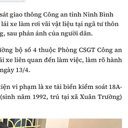
hông
Đường thủy
sát giao thông Công an tỉnh Ninh Bình
h
Hàng hải
lái xe làm rơi vãi vật liệu tại ngã tư thôn
ng
g, sau phản ánh của người dân.
Đường sắt đô thị
hông
Nhà thầu
ường bộ số 4 thuộc Phòng CSGT Công an
Mời thầu - Đấu thầu
ái xe liên quan đến làm việc, làm rõ hành
 ngày 13/4.
TGT
Thi viết về Ngành
ao thông
ện vi phạm là xe tải biển kiểm soát 18A-
 (sinh năm 1992, trú tại xã Xuân Trường)
rí
Thể thao
Công nghệ
Bóng đá
Công nghệ mới