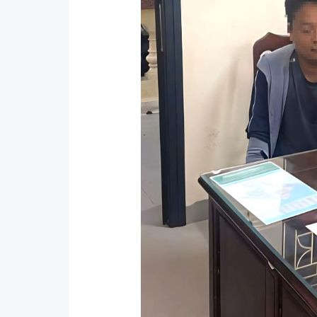
Y tế
Showbiz
Đời sống
Điện ảnh
Lao động - Công đoàn
Âm nhạc
Thế giới
Đi ++
Thời sự Quốc tế
Du lịch
Hồ sơ tài liệu
Khám phá
Thế giới giao thông
Lối sống
Thế giới xây dựng
Ẩm thực