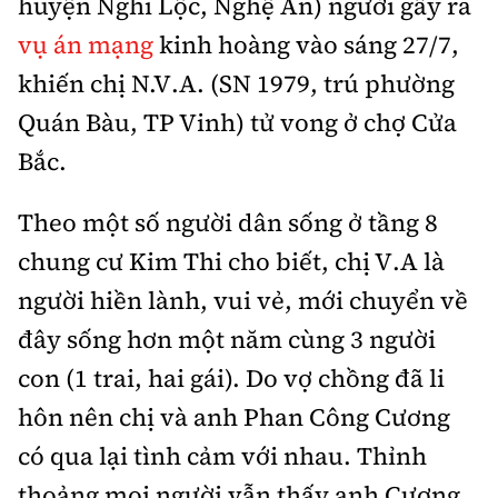
huyện Nghi Lộc, Nghệ An) người gây ra
Thế giới
Gương sáng giao thông
Âm nhạc
Nhà thầu
vụ án mạng
kinh hoàng vào sáng 27/7,
Hậu trường sao
Sản phẩm mới
Thời sự Quốc tế
Đi ++
khiến chị N.V.A. (SN 1979, trú phường
Mời thầu - Đấu thầu
360 độ thể thao
Tư vấn
Quán Bàu, TP Vinh) tử vong ở chợ Cửa
Hồ sơ tài liệu
Du lịch
Video
Thi viết về GTVT
Bắc.
Thế giới giao thông
Khám phá
Thời sự
Theo một số người dân sống ở tầng 8
Thế giới xây dựng
Lối sống
Khám phá
chung cư Kim Thi cho biết, chị V.A là
người hiền lành, vui vẻ, mới chuyển về
Ẩm thực
Camera giao thông
đây sống hơn một năm cùng 3 người
Cơ quan chủ quản: Bộ Xây dựng
Câu chuyện giao thông
con (1 trai, hai gái). Do vợ chồng đã li
Giấy phép số: 03/GP-BVHTTDL, cấp ngày 1/4/2025.
hôn nên chị và anh Phan Công Cương
Giải trí - Thể thao
Tòa soạn: Số 2 Nguyễn Công Hoan, phường Giảng Võ,
có qua lại tình cảm với nhau. Thỉnh
Hà Nội.
thoảng mọi người vẫn thấy anh Cương