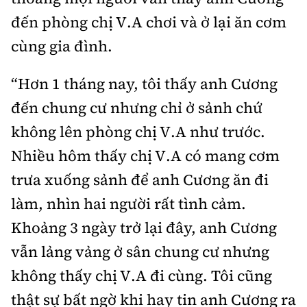
Tổng biên tập:
Nguyễn Thị Hồng Nga
đến phòng chị V.A chơi và ở lại ăn cơm
Phó Tổng biên tập:
Nguyễn Sơn Tùng,
cùng gia đình.
Nguyễn Đức Thắng, La Đức Hùng
Hotline:
Quảng cáo và Phát hành:
“Hơn 1 tháng nay, tôi thấy anh Cương
0901 514 799
0915 057 282
đến chung cư nhưng chỉ ở sảnh chứ
Email:
bandoc@baoxaydung.vn
không lên phòng chị V.A như trước.
Cấm sao chép dưới mọi hình thức nếu không có sự
Nhiều hôm thấy chị V.A có mang cơm
chấp thuận bằng văn bản.
trưa xuống sảnh để anh Cương ăn đi
làm, nhìn hai người rất tình cảm.
Khoảng 3 ngày trở lại đây, anh Cương
vẫn lảng vảng ở sân chung cư nhưng
Thông tin tòa
soạn
không thấy chị V.A đi cùng. Tôi cũng
thật sự bất ngờ khi hay tin anh Cương ra