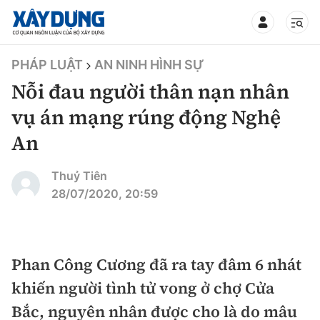
TIN BỘ XÂY DỰNG
PHÁP LUẬT
AN NINH HÌNH SỰ
Nỗi đau người thân nạn nhân
vụ án mạng rúng động Nghệ
An
CHUYÊN MỤC
Thuỷ Tiên
Mới nhất
28/07/2020, 20:59
Thời sự
Chính trị
Phan Công Cương đã ra tay đâm 6 nhát
Xây dựng
khiến người tình tử vong ở chợ Cửa
Xã hội
Chỉ đạo điều hành
Bắc, nguyên nhân được cho là do mâu
Giao thông