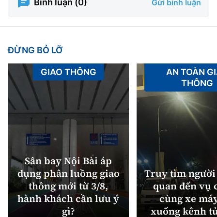
Bình luận (
0
)
Gửi bình luận
ĐỪNG BỎ LỠ
GIAO THÔNG
AN TOÀN G
THÔNG
Sân bay Nội Bài áp
dụng phân luồng giao
Truy tìm người 
thông mới từ 3/8,
quan đến vụ c
hành khách cần lưu ý
cùng xe máy
gì?
xuống kênh t