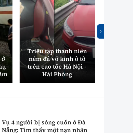
Triệu tập thanh niên
 ở
ném đá vỡ kính ô tô
Luật Cấp
hụ
trên cao tốc Hà Nội -
7 điểm m
tâm
Hải Phòng
hành l
Vụ 4 người bị sóng cuốn ở Đà
Nẵng: Tìm thấy một nạn nhân