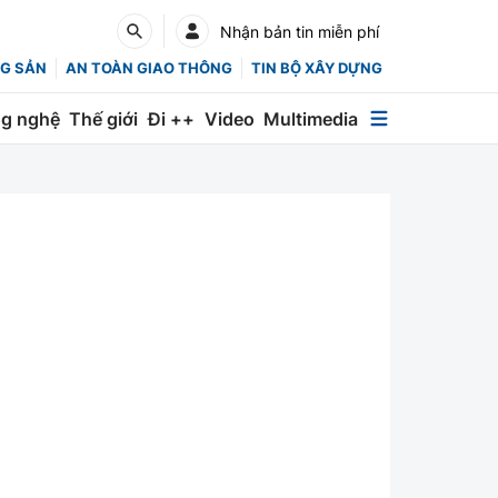
Nhận bản tin miễn phí
G SẢN
AN TOÀN GIAO THÔNG
TIN BỘ XÂY DỰNG
g nghệ
Thế giới
Đi ++
Video
Multimedia
Multimedia
Special
Emagazine
Photo
Infographic
English
Các chuyên trang