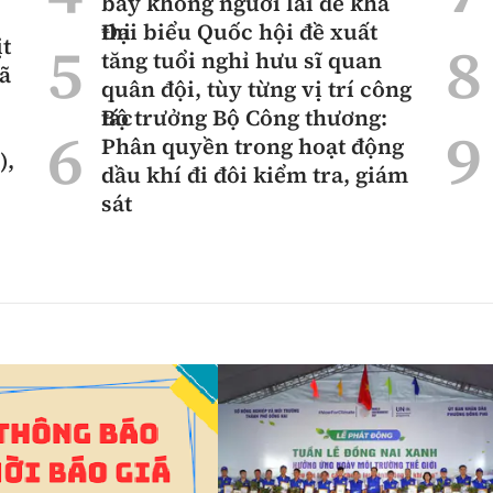
bay không người lái để khả
thi
Đại biểu Quốc hội đề xuất
ịt
tăng tuổi nghỉ hưu sĩ quan
mã
quân đội, tùy từng vị trí công
tác
Bộ trưởng Bộ Công thương:
Phân quyền trong hoạt động
),
dầu khí đi đôi kiểm tra, giám
sát