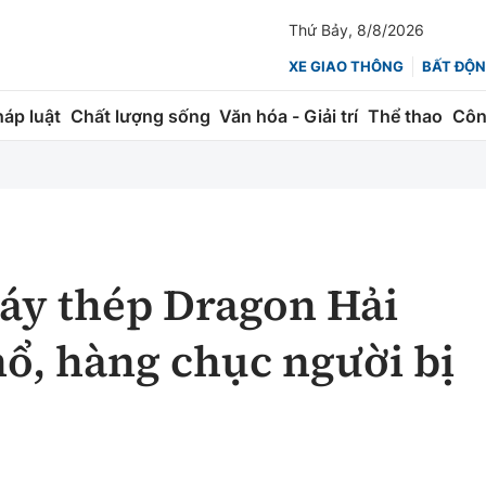
Thứ Bảy, 8/8/2026
XE GIAO THÔNG
BẤT ĐỘN
háp luật
Chất lượng sống
Văn hóa - Giải trí
Thể thao
Côn
Giao thông
Kinh tế
ành
Quản lý
Thị trường
 trúc
Đường bộ
Tài chính
y thép Dragon Hải
ng
Hàng không
Chứng khoán
ổ, hàng chục người bị
 lượng
Đường sắt
Bảo hiểm
Đường sắt tốc độ cao
Doanh nghiệp
Đăng kiểm
xem thêm