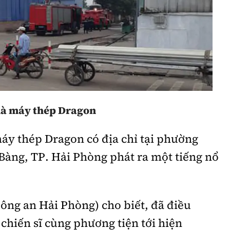
Bình luận
Sản phẩm mới
Hậu trường sao
AI
360 độ thể thao
Tư vấn
Video
Thời sự
nhà máy thép Dragon
Khám phá
áy thép Dragon có địa chỉ tại phường
Camera giao thông
àng, TP. Hải Phòng phát ra một tiếng nổ
Câu chuyện giao thông
Lăng kính xây dựng
ng an Hải Phòng) cho biết, đã điều
Giải trí - Thể thao
chiến sĩ cùng phương tiện tới hiện