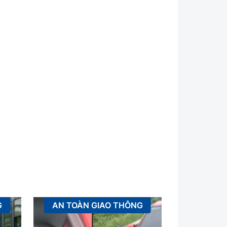
G
AN TOÀN GIAO THÔNG
XÂ