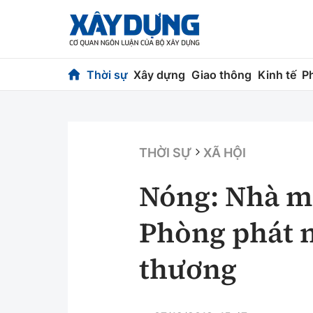
Thời sự
Xây dựng
Giao thông
Kinh tế
P
Thời sự
Xây dựng
Chính trị
Chỉ đạo điều h
THỜI SỰ
XÃ HỘI
Xã hội
Quy hoạch kiến
Nóng: Nhà má
Chuyện dọc đường
Vật liệu xây dự
Phòng phát n
Cải chính
Giám định chất
thương
Quản lý đô thị