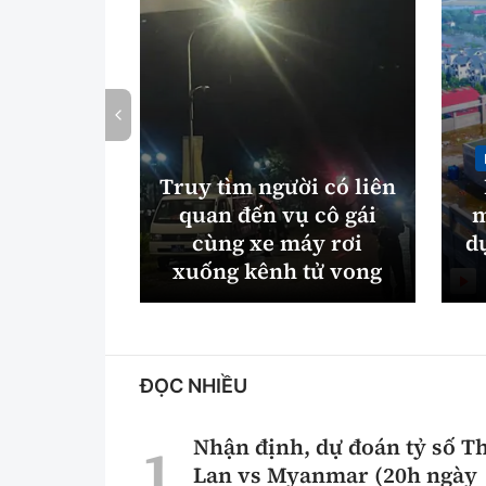
Truy tìm người có liên
quan đến vụ cô gái
m
cùng xe máy rơi
d
xuống kênh tử vong
ĐỌC NHIỀU
Nhận định, dự đoán tỷ số T
Lan vs Myanmar (20h ngày