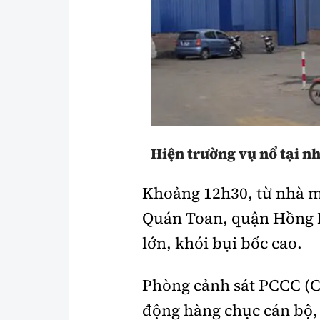
Y tế
Showbiz
Đời sống
Điện ảnh
Lao động - Công đoàn
Âm nhạc
Thế giới
Đi ++
Thời sự Quốc tế
Du lịch
Hiện trường vụ nổ tại 
Hồ sơ tài liệu
Khám phá
Khoảng 12h30, từ nhà m
Thế giới giao thông
Lối sống
Quán Toan, quận Hồng B
Thế giới xây dựng
Ẩm thực
lớn, khói bụi bốc cao.
Phòng cảnh sát PCCC (Cô
động hàng chục cán bộ, 