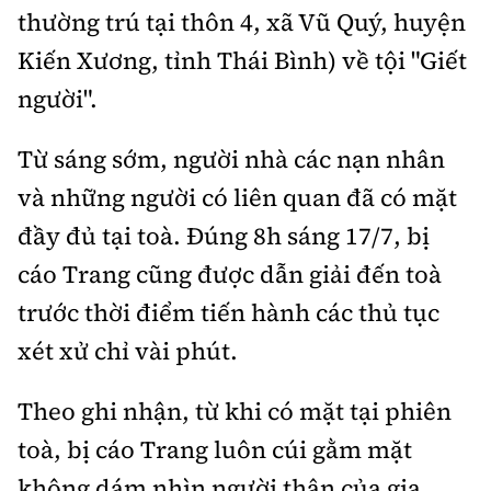
Thế giới
Gương sáng giao thông
thường trú tại thôn 4, xã Vũ Quý, huyện
Âm nhạc
Nhà thầu
Hậu trường sao
Sản phẩm mới
Kiến Xương, tỉnh Thái Bình) về tội "Giết
Thời sự Quốc tế
Đi ++
Mời thầu - Đấu thầu
người".
360 độ thể thao
Tư vấn
Hồ sơ tài liệu
Du lịch
Video
Thi viết về GTVT
Từ sáng sớm, người nhà các nạn nhân
Thế giới giao thông
Khám phá
Thời sự
và những người có liên quan đã có mặt
Thế giới xây dựng
đầy đủ tại toà. Đúng 8h sáng 17/7, bị
Lối sống
Khám phá
cáo Trang cũng được dẫn giải đến toà
Ẩm thực
Camera giao thông
trước thời điểm tiến hành các thủ tục
Cơ quan chủ quản: Bộ Xây dựng
xét xử chỉ vài phút.
Câu chuyện giao thông
Giấy phép số: 03/GP-BVHTTDL, cấp ngày 1/4/2025.
Theo ghi nhận, từ khi có mặt tại phiên
Giải trí - Thể thao
Tòa soạn: Số 2 Nguyễn Công Hoan, phường Giảng Võ,
toà, bị cáo Trang luôn cúi gằm mặt
Hà Nội.
không dám nhìn người thân của gia