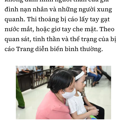
Tổng biên tập:
Nguyễn Thị Hồng Nga
đình nạn nhân và những người xung
Phó Tổng biên tập:
Nguyễn Sơn Tùng,
quanh. Thi thoảng bị cáo lấy tay gạt
Nguyễn Đức Thắng, La Đức Hùng
nước mắt, hoặc giơ tay che mặt. Theo
Hotline:
Quảng cáo và Phát hành:
quan sát, tinh thần và thể trạng của bị
0901 514 799
0915 057 282
cáo Trang diễn biến bình thường.
Email:
bandoc@baoxaydung.vn
Cấm sao chép dưới mọi hình thức nếu không có sự
chấp thuận bằng văn bản.
Thông tin tòa
soạn