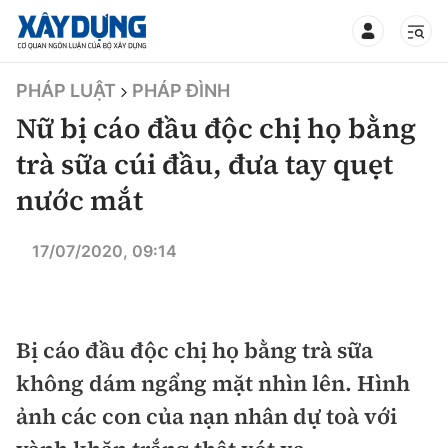
TIN BỘ XÂY DỰNG
PHÁP LUẬT
PHÁP ĐÌNH
Nữ bị cáo đầu độc chị họ bằng
trà sữa cúi đầu, đưa tay quẹt
nước mắt
CHUYÊN MỤC
17/07/2020, 09:14
Mới nhất
Thời sự
Bị cáo đầu độc chị họ bằng trà sữa
Chính trị
Xây dựng
không dám ngẩng mặt nhìn lên. Hình
ảnh các con của nạn nhân dự toà với
Xã hội
Chỉ đạo điều hành
Giao thông