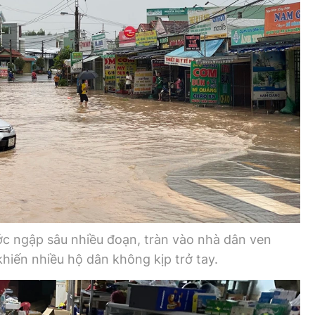
 ngập sâu nhiều đoạn, tràn vào nhà dân ven
iến nhiều hộ dân không kịp trở tay.