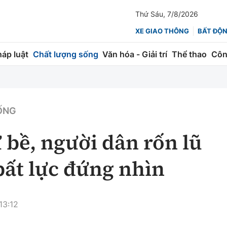
Thứ Sáu, 7/8/2026
XE GIAO THÔNG
BẤT ĐỘ
háp luật
Chất lượng sống
Văn hóa - Giải trí
Thể thao
Côn
Giao thông
Kinh tế
ành
Quản lý
Thị trường
ỐNG
 trúc
Đường bộ
Tài chính
 bề, người dân rốn lũ
ng
Hàng không
Chứng khoán
ất lực đứng nhìn
 lượng
Đường sắt
Bảo hiểm
Đường sắt tốc độ cao
Doanh nghiệp
13:12
Đăng kiểm
xem thêm