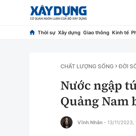
Thời sự
Xây dựng
Giao thông
Kinh tế
P
Thời sự
Xây dựng
Chính trị
Chỉ đạo điều h
CHẤT LƯỢNG SỐNG
ĐỜI S
Xã hội
Quy hoạch kiến
Nước ngập tứ
Chuyện dọc đường
Vật liệu xây dự
Quảng Nam b
Cải chính
Giám định chất
Quản lý đô thị
Vĩnh Nhân
13/11/2023, 
-