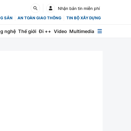
Nhận bản tin miễn phí
NG SẢN
AN TOÀN GIAO THÔNG
TIN BỘ XÂY DỰNG
g nghệ
Thế giới
Đi ++
Video
Multimedia
Multimedia
Special
Emagazine
Photo
Infographic
English
Các chuyên trang