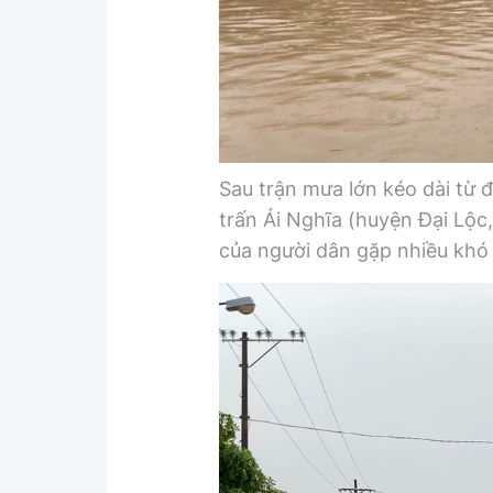
Y tế
Showbiz
Đời sống
Điện ảnh
Lao động - Công đoàn
Âm nhạc
Thế giới
Đi ++
Sau trận mưa lớn kéo dài từ đ
Thời sự Quốc tế
Du lịch
trấn Ái Nghĩa (huyện Đại Lộc,
của người dân gặp nhiều khó
Hồ sơ tài liệu
Khám phá
Thế giới giao thông
Lối sống
Thế giới xây dựng
Ẩm thực