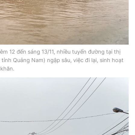
Bình luận
Sản phẩm mới
Hậu trường sao
AI
360 độ thể thao
Tư vấn
Video
êm 12 đến sáng 13/11, nhiều tuyến đường tại thị
Thời sự
 tỉnh Quảng Nam) ngập sâu, việc đi lại, sinh hoạt
 khăn.
Khám phá
Camera giao thông
Câu chuyện giao thông
Lăng kính xây dựng
Giải trí - Thể thao