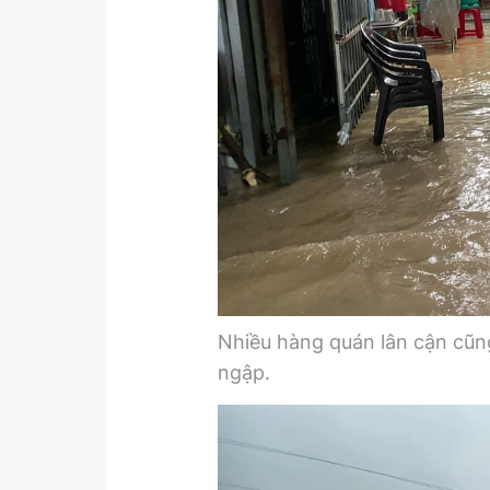
Nhiều hàng quán lân cận cũng
ngập.