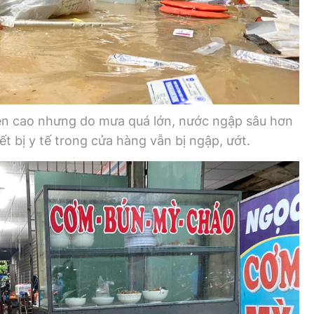
ên cao nhưng do mưa quá lớn, nước ngập sâu hơn
t bị y tế trong cửa hàng vẫn bị ngập, ướt.