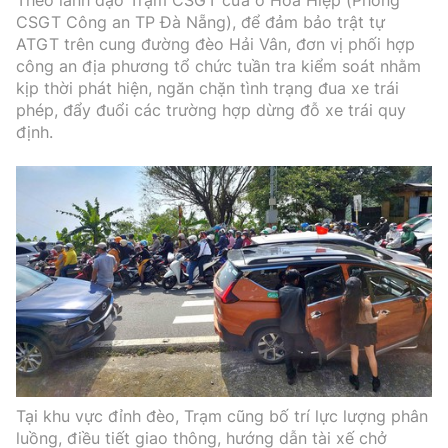
CSGT Công an TP Đà Nẵng), để đảm bảo trật tự
ATGT trên cung đường đèo Hải Vân, đơn vị phối hợp
công an địa phương tổ chức tuần tra kiểm soát nhằm
kịp thời phát hiện, ngăn chặn tình trạng đua xe trái
phép, đẩy đuổi các trường hợp dừng đỗ xe trái quy
định.
Tại khu vực đỉnh đèo, Trạm cũng bố trí lực lượng phân
luồng, điều tiết giao thông, hướng dẫn tài xế chở