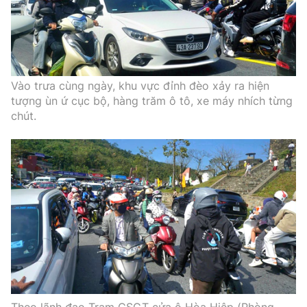
Vào trưa cùng ngày, khu vực đỉnh đèo xảy ra hiện
tượng ùn ứ cục bộ, hàng trăm ô tô, xe máy nhích từng
chút.
Theo lãnh đạo Trạm CSGT cửa ô Hòa Hiệp (Phòng