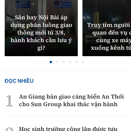
Sân bay Nội Bài áp
dụng phân luồng giao
Truy tìm người 
thông mới từ 3/8,
quan đến vụ c
hành khách cần lưu ý
cùng xe máy
gì?
xuống kênh t
ĐỌC NHIỀU
An Giang bàn giao cảng biển An Thới
cho Sun Group khai thác vận hành
Học sinh trường công lập được tựu