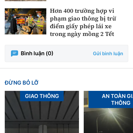
Hơn 400 trường hợp vi
phạm giao thông bị trừ
điểm giấy phép lái xe
trong ngày mồng 2 Tết
Bình luận (
0
)
Gửi bình luận
ĐỪNG BỎ LỠ
GIAO THÔNG
AN TOÀN G
THÔNG