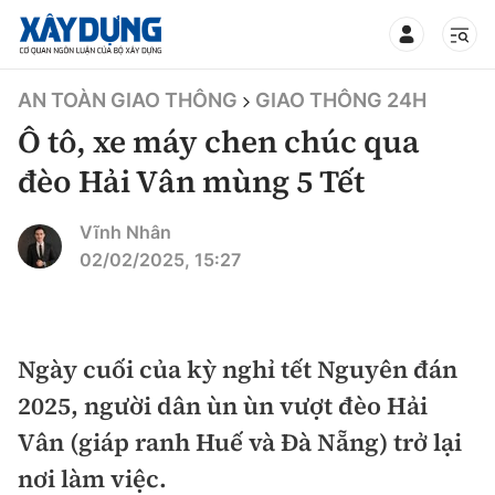
TIN BỘ XÂY DỰNG
AN TOÀN GIAO THÔNG
GIAO THÔNG 24H
Ô tô, xe máy chen chúc qua
đèo Hải Vân mùng 5 Tết
CHUYÊN MỤC
Vĩnh Nhân
02/02/2025, 15:27
Mới nhất
Thời sự
Ngày cuối của kỳ nghỉ tết Nguyên đán
2025, người dân ùn ùn vượt đèo Hải
Chính trị
Xây dựng
Vân (giáp ranh Huế và Đà Nẵng) trở lại
Xã hội
Chỉ đạo điều hành
nơi làm việc.
Giao thông