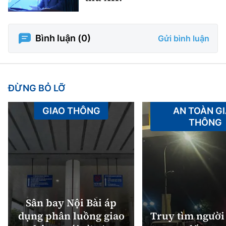
Bình luận (
0
)
Gửi bình luận
ĐỪNG BỎ LỠ
GIAO THÔNG
AN TOÀN G
THÔNG
Sân bay Nội Bài áp
dụng phân luồng giao
Truy tìm người 