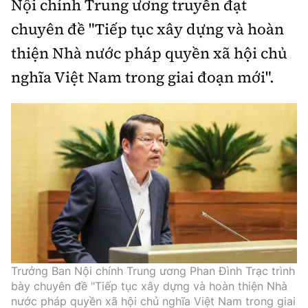
Nội chính Trung ương truyền đạt
Thế giới
Gương sáng giao thông
Âm nhạc
Nhà thầu
chuyên đề "Tiếp tục xây dựng và hoàn
Hậu trường sao
Sản phẩm mới
Thời sự Quốc tế
Đi ++
thiện Nhà nước pháp quyền xã hội chủ
Mời thầu - Đấu thầu
360 độ thể thao
Tư vấn
Hồ sơ tài liệu
nghĩa Việt Nam trong giai đoạn mới".
Du lịch
Video
Thi viết về GTVT
Thế giới giao thông
Khám phá
Thời sự
Thế giới xây dựng
Lối sống
Khám phá
Ẩm thực
Camera giao thông
Cơ quan chủ quản: Bộ Xây dựng
Câu chuyện giao thông
Giấy phép số: 03/GP-BVHTTDL, cấp ngày 1/4/2025.
Giải trí - Thể thao
Tòa soạn: Số 2 Nguyễn Công Hoan, phường Giảng Võ,
Trưởng Ban Nội chính Trung ương Phan Đình Trạc trình
Hà Nội.
bày chuyên đề "Tiếp tục xây dựng và hoàn thiện Nhà
nước pháp quyền xã hội chủ nghĩa Việt Nam trong giai