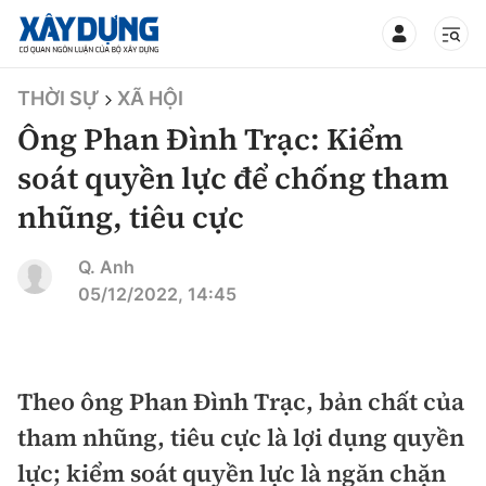
TIN BỘ XÂY DỰNG
THỜI SỰ
XÃ HỘI
Ông Phan Đình Trạc: Kiểm
soát quyền lực để chống tham
nhũng, tiêu cực
CHUYÊN MỤC
Q. Anh
Mới nhất
05/12/2022, 14:45
Thời sự
Chính trị
Theo ông Phan Đình Trạc, bản chất của
Xây dựng
tham nhũng, tiêu cực là lợi dụng quyền
Xã hội
Chỉ đạo điều hành
lực; kiểm soát quyền lực là ngăn chặn
Giao thông