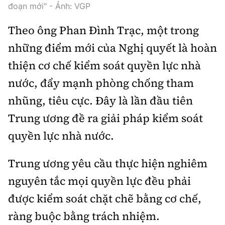
Tổng biên tập:
Nguyễn Thị Hồng Nga
đoạn mới" - Ảnh: VGP
Phó Tổng biên tập:
Nguyễn Sơn Tùng,
Theo ông Phan Đình Trạc, một trong
Nguyễn Đức Thắng, La Đức Hùng
những điểm mới của Nghị quyết là hoàn
Hotline:
Quảng cáo và Phát hành:
thiện cơ chế kiểm soát quyền lực nhà
0901 514 799
0915 057 282
nước, đẩy mạnh phòng chống tham
Email:
bandoc@baoxaydung.vn
nhũng, tiêu cực. Đây là lần đầu tiên
Cấm sao chép dưới mọi hình thức nếu không có sự
chấp thuận bằng văn bản.
Trung ương đề ra giải pháp kiểm soát
quyền lực nhà nước.
Trung ương yêu cầu thực hiện nghiêm
nguyên tắc mọi quyền lực đều phải
Thông tin tòa
soạn
được kiểm soát chặt chẽ bằng cơ chế,
ràng buộc bằng trách nhiệm.