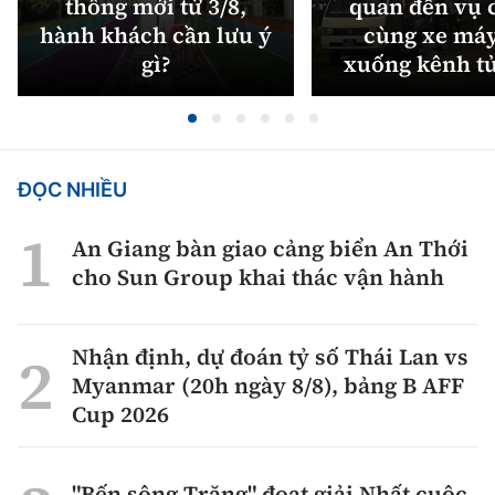
thông mới từ 3/8,
quan đến vụ c
hành khách cần lưu ý
cùng xe máy
gì?
xuống kênh t
ĐỌC NHIỀU
An Giang bàn giao cảng biển An Thới
cho Sun Group khai thác vận hành
Nhận định, dự đoán tỷ số Thái Lan vs
Myanmar (20h ngày 8/8), bảng B AFF
Cup 2026
"Bến sông Trăng" đoạt giải Nhất cuộc