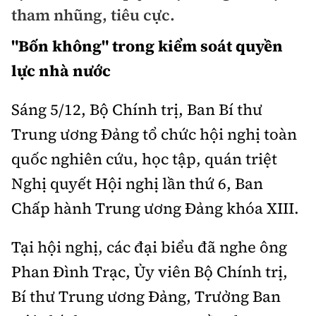
Chuyện dọc đường
tham nhũng, tiêu cực.
Quy hoạch kiến trúc
Quản lý
Kinh tế
"Bốn không" trong kiểm soát quyền
Cải chính
Vật liệu xây dựng
Đường bộ
Thị trường
lực nhà nước
Pháp luật
Giám định chất lượng
Hàng không
Tài chính
Sáng 5/12, Bộ Chính trị, Ban Bí thư
Thanh tra
An toàn giao thông
Quản lý đô thị
Đường sắt
Trung ương Đảng tổ chức hội nghị toàn
Chứng khoán
An ninh hình sự
Giao thông 24h
quốc nghiên cứu, học tập, quán triệt
Chất lượng sống
Đăng kiểm
Bảo hiểm
Điều tra
Nghị quyết Hội nghị lần thứ 6, Ban
ATGT địa phương
Giáo dục
Văn hóa - Giải Trí
Đường sắt tốc độ cao
Chấp hành Trung ương Đảng khóa XIII.
Doanh nghiệp
Pháp đình
Văn hóa giao thông
Y tế
Văn hóa
Đường thủy
Thể thao
Tại hội nghị, các đại biểu đã nghe ông
Hỏi - Đáp
Lái xe an toàn
Đời sống
Showbiz
Phan Đình Trạc, Ủy viên Bộ Chính trị,
Hàng hải
Bóng đá
Công nghệ
Chung tay vì ATGT
Bí thư Trung ương Đảng, Trưởng Ban
Lao động - Công đoàn
Điện ảnh
Đường sắt đô thị
Bình luận
Công nghệ mới