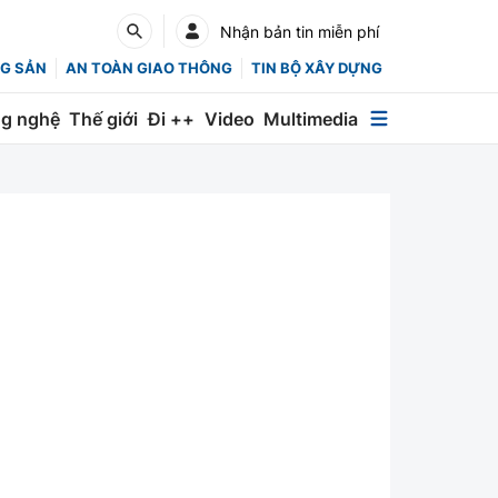
Nhận bản tin miễn phí
G SẢN
AN TOÀN GIAO THÔNG
TIN BỘ XÂY DỰNG
g nghệ
Thế giới
Đi ++
Video
Multimedia
Multimedia
Special
Emagazine
Photo
Infographic
English
Các chuyên trang