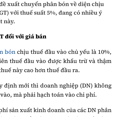
đề xuất chuyển phân bón về diện chịu
hông
Đường thủy
TGT) với thuế suất 5%, đang có nhiều ý
h
Hàng hải
t này.
ng
Đường sắt đô thị
 đối với giá bán
hông
Nhà thầu
n bón
chịu thuế đầu vào chủ yếu là 10%,
Mời thầu - Đấu thầu
iên thuế đầu vào được khấu trừ và thậm
TGT
Thi viết về Ngành
 thuế này cao hơn thuế đầu ra.
ao thông
y định mới thì doanh nghiệp (DN) không
vào, mà phải hạch toán vào chi phí.
rí
Thể thao
Công nghệ
 phí sản xuất kinh doanh của các DN phân
Bóng đá
Công nghệ mới