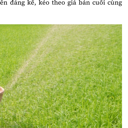
ên đáng kể, kéo theo giá bán cuối cùng
Bình luận
Sản phẩm mới
Hậu trường sao
AI
360 độ thể thao
Tư vấn
Video
Thời sự
Khám phá
Camera giao thông
Câu chuyện giao thông
Lăng kính xây dựng
Giải trí - Thể thao