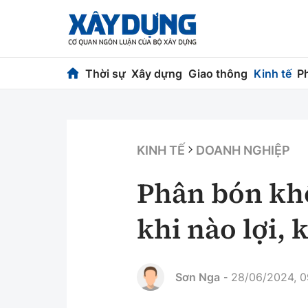
Thời sự
Xây dựng
Giao thông
Kinh tế
P
Thời sự
Xây dựng
Chính trị
Chỉ đạo điều h
KINH TẾ
DOANH NGHIỆP
Xã hội
Quy hoạch kiến
Phân bón kh
Chuyện dọc đường
Vật liệu xây dự
khi nào lợi, 
Cải chính
Giám định chất
Quản lý đô thị
Sơn Nga
28/06/2024, 0
-