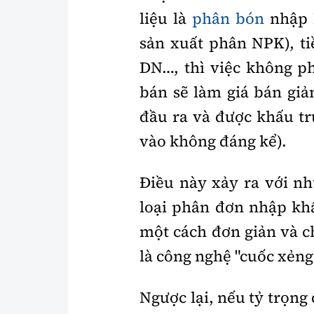
liệu là
phân bón
nhập k
sản xuất phân NPK), t
DN…, thì việc không p
bán sẽ làm giá bán giả
đầu ra và được khấu t
vào không đáng kể).
Điều này xảy ra với n
loại phân đơn nhập kh
một cách đơn giản và c
là công nghệ "cuốc xẻng
Ngược lại, nếu tỷ trọng 