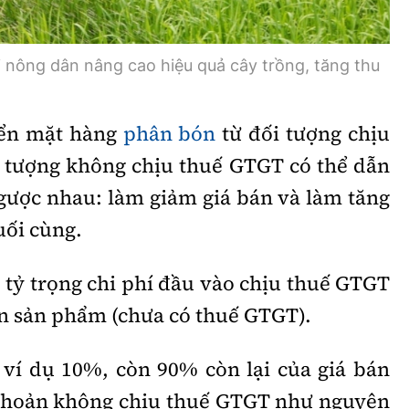
 nông dân nâng cao hiệu quả cây trồng, tăng thu
yển mặt hàng
phân bón
từ đối tượng chịu
 tượng không chịu thuế GTGT có thể dẫn
ngược nhau: làm giảm giá bán và làm tăng
uối cùng.
 tỷ trọng chi phí đầu vào chịu thuế GTGT
án sản phẩm (chưa có thuế GTGT).
 ví dụ 10%, còn 90% còn lại của giá bán
 khoản không chịu thuế GTGT như nguyên