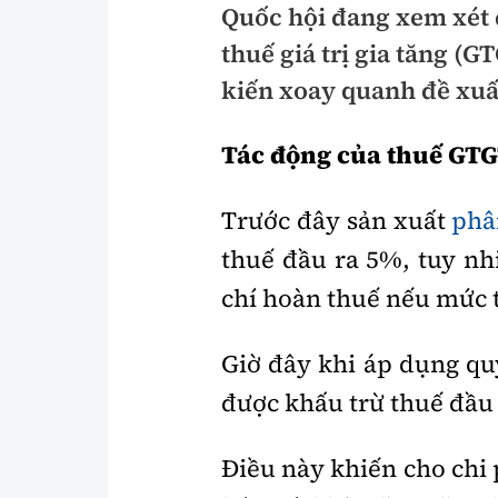
Quốc hội đang xem xét 
Pháp luật
An toàn giao t
thuế giá trị gia tăng (G
Thanh tra
Giao thông 24
kiến xoay quanh đề xuấ
An ninh hình sự
ATGT địa phươ
Tác động của thuế GTGT
Điều tra
Văn hóa giao t
Trước đây sản xuất
phâ
Pháp đình
Lái xe an toàn
thuế đầu ra 5%, tuy nh
Hỏi - Đáp
Chung tay vì A
chí hoàn thuế nếu mức
Gương sáng gi
xem thêm
Giờ đây khi áp dụng qu
được khấu trừ thuế đầu 
Chất lượng sống
Văn hóa - Giải T
Điều này khiến cho chi
Giáo dục
Văn hóa