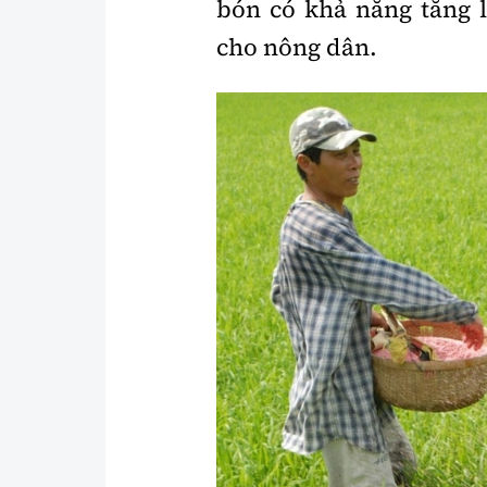
bón có khả năng tăng l
Y tế
Showbiz
cho nông dân.
Đời sống
Điện ảnh
Lao động - Công đoàn
Âm nhạc
Thế giới
Đi ++
Thời sự Quốc tế
Du lịch
Hồ sơ tài liệu
Khám phá
Thế giới giao thông
Lối sống
Thế giới xây dựng
Ẩm thực