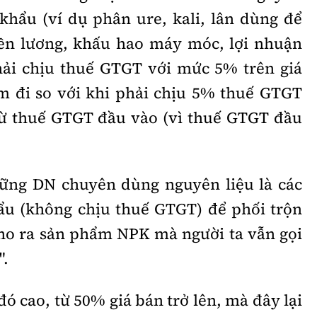
hẩu (ví dụ phân ure, kali, lân dùng để
iền lương, khấu hao máy móc, lợi nhuận
hải chịu thuế GTGT với mức 5% trên giá
m đi so với khi phải chịu 5% thuế GTGT
rừ thuế GTGT đầu vào (vì thuế GTGT đầu
hững DN chuyên dùng nguyên liệu là các
ẩu (không chịu thuế GTGT) để phối trộn
ho ra sản phẩm NPK mà người ta vẫn gọi
".
đó cao, từ 50% giá bán trở lên, mà đây lại