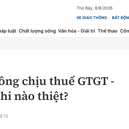
Thứ Bảy, 8/8/2026
XE GIAO THÔNG
BẤT ĐỘN
háp luật
Chất lượng sống
Văn hóa - Giải trí
Thể thao
Côn
Giao thông
Kinh tế
ành
Quản lý
Thị trường
 trúc
Đường bộ
Tài chính
ông chịu thuế GTGT -
ng
Hàng không
Chứng khoán
khi nào thiệt?
 lượng
Đường sắt
Bảo hiểm
Đường sắt tốc độ cao
Doanh nghiệp
9:15
Đăng kiểm
xem thêm