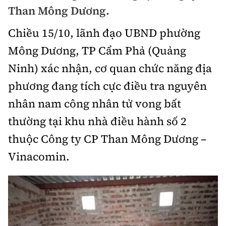
Chuyện dọc đường
Than Mông Dương.
Quy hoạch kiến trúc
Quản lý
Kinh tế
Chiều 15/10, lãnh đạo UBND phường
Cải chính
Vật liệu xây dựng
Đường bộ
Thị trường
Mông Dương, TP Cẩm Phả (Quảng
Pháp luật
Giám định chất lượng
Ninh) xác nhận, cơ quan chức năng địa
Hàng không
Tài chính
Thanh tra
An toàn giao thông
phương đang tích cực điều tra nguyên
Quản lý đô thị
Đường sắt
Chứng khoán
nhân nam công nhân tử vong bất
An ninh hình sự
Giao thông 24h
Chất lượng sống
Đăng kiểm
thường tại khu nhà điều hành số 2
Bảo hiểm
Điều tra
ATGT địa phương
Giáo dục
thuộc Công ty CP Than Mông Dương –
Văn hóa - Giải Trí
Đường sắt tốc độ cao
Doanh nghiệp
Pháp đình
Vinacomin.
Văn hóa giao thông
Y tế
Văn hóa
Đường thủy
Thể thao
Hỏi - Đáp
Lái xe an toàn
Đời sống
Showbiz
Hàng hải
Bóng đá
Công nghệ
Chung tay vì ATGT
Lao động - Công đoàn
Điện ảnh
Đường sắt đô thị
Bình luận
Công nghệ mới