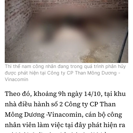
Thế giới
Gương sáng giao thông
Âm nhạc
Nhà thầu
Hậu trường sao
Sản phẩm mới
Thời sự Quốc tế
Đi ++
Mời thầu - Đấu thầu
360 độ thể thao
Tư vấn
Hồ sơ tài liệu
Du lịch
Video
Thi viết về GTVT
Thế giới giao thông
Khám phá
Thời sự
Thế giới xây dựng
Lối sống
Thi thể nam công nhân đang trong quá trình phân hủy
Khám phá
được phát hiện tại Công ty CP Than Mông Dương -
Ẩm thực
Vinacomin
Camera giao thông
Cơ quan chủ quản: Bộ Xây dựng
Theo đó, khoảng 9h ngày 14/10, tại khu
Câu chuyện giao thông
nhà điều hành số 2 Công ty CP Than
Giấy phép số: 03/GP-BVHTTDL, cấp ngày 1/4/2025.
Giải trí - Thể thao
Mông Dương -Vinacomin, cán bộ công
Tòa soạn: Số 2 Nguyễn Công Hoan, phường Giảng Võ,
Hà Nội.
nhân viên làm việc tại đây phát hiện ra