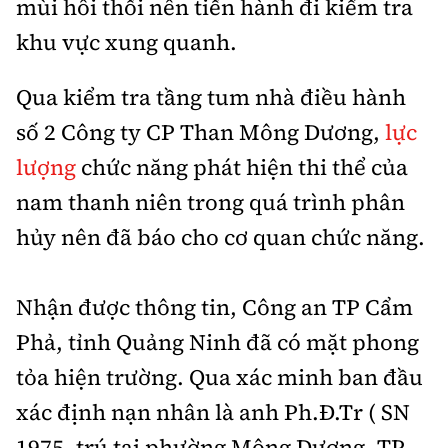
mùi hôi thối nên tiến hành đi kiểm tra
Tổng biên tập:
Nguyễn Thị Hồng Nga
khu vực xung quanh.
Phó Tổng biên tập:
Nguyễn Sơn Tùng,
Nguyễn Đức Thắng, La Đức Hùng
Qua kiểm tra tầng tum nhà điều hành
Hotline:
Quảng cáo và Phát hành:
số 2 Công ty CP Than Mông Dương,
lực
0901 514 799
0915 057 282
lượng
chức năng phát hiện thi thể của
Email:
bandoc@baoxaydung.vn
nam thanh niên trong quá trình phân
Cấm sao chép dưới mọi hình thức nếu không có sự
chấp thuận bằng văn bản.
hủy nên đã báo cho cơ quan chức năng.
Nhận được thông tin, Công an TP Cẩm
Phả, tỉnh Quảng Ninh đã có mặt phong
Thông tin tòa
tỏa hiện trường. Qua xác minh ban đầu
soạn
xác định nạn nhân là anh Ph.Đ.Tr ( SN
1975, trú tại phường Mông Dương, TP