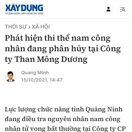
TIN BỘ XÂY DỰNG
THỜI SỰ
XÃ HỘI
Phát hiện thi thể nam công
nhân đang phân hủy tại Công
ty Than Mông Dương
CHUYÊN MỤC
Quang Minh
Mới nhất
15/10/2021, 14:47
Thời sự
Chính trị
Lực lượng chức năng tỉnh Quảng Ninh
Xây dựng
đang điều tra nguyên nhân nam công
Xã hội
Chỉ đạo điều hành
nhân tử vong bất thường tại Công ty CP
Giao thông