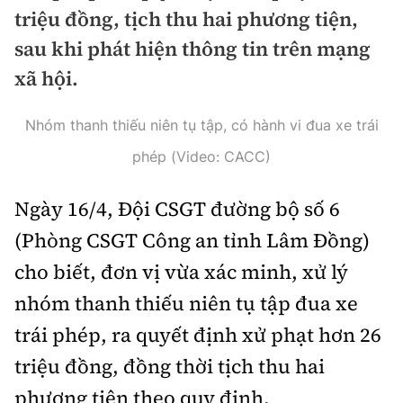
Chuyện dọc đường
triệu đồng, tịch thu hai phương tiện,
Quy hoạch kiến trúc
Quản lý
Kinh tế
sau khi phát hiện thông tin trên mạng
Cải chính
Vật liệu xây dựng
xã hội.
Đường bộ
Thị trường
Pháp luật
Giám định chất lượng
Hàng không
Nhóm thanh thiếu niên tụ tập, có hành vi đua xe trái
Tài chính
Thanh tra
An toàn giao thông
Quản lý đô thị
phép (Video: CACC)
Đường sắt
Chứng khoán
An ninh hình sự
Giao thông 24h
Chất lượng sống
Ngày 16/4, Đội CSGT đường bộ số 6
Đăng kiểm
Bảo hiểm
Điều tra
ATGT địa phương
(Phòng CSGT Công an tỉnh Lâm Đồng)
Giáo dục
Văn hóa - Giải Trí
Đường sắt tốc độ cao
Doanh nghiệp
cho biết, đơn vị vừa xác minh, xử lý
Pháp đình
Văn hóa giao thông
Y tế
Văn hóa
nhóm thanh thiếu niên tụ tập đua xe
Đường thủy
Thể thao
Hỏi - Đáp
Lái xe an toàn
trái phép, ra quyết định xử phạt hơn 26
Đời sống
Showbiz
Hàng hải
Bóng đá
Công nghệ
triệu đồng, đồng thời tịch thu hai
Chung tay vì ATGT
Lao động - Công đoàn
Điện ảnh
Đường sắt đô thị
Bình luận
phương tiện theo quy định.
Công nghệ mới