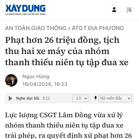
TIN BỘ XÂY DỰNG
AN TOÀN GIAO THÔNG
ATGT ĐỊA PHƯƠNG
Phạt hơn 26 triệu đồng, tịch
thu hai xe máy của nhóm
thanh thiếu niên tụ tập đua xe
CHUYÊN MỤC
Ngọc Hùng
Mới nhất
16/04/2026, 16:23
Thời sự
Nghe đọc bài
3:12
Chính trị
Lực lượng CSGT Lâm Đồng vừa xử lý
Xây dựng
nhóm thanh thiếu niên tụ tập đua xe
Xã hội
Chỉ đạo điều hành
trái phép, ra quyết định xử phạt hơn 26
Giao thông