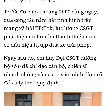
Thế giới
Gương sáng giao thông
Âm nhạc
Nhà thầu
Hậu trường sao
Trước đó, vào khoảng 9h00 cùng ngày,
Sản phẩm mới
Thời sự Quốc tế
Đi ++
qua công tác nắm bắt tình hình trên
Mời thầu - Đấu thầu
360 độ thể thao
Tư vấn
Hồ sơ tài liệu
mạng xã hội TikTok, lực lượng CSGT
Du lịch
Video
Thi viết về GTVT
phát hiện một nhóm thanh thiếu niên
Thế giới giao thông
Khám phá
Thời sự
có dấu hiệu tụ tập đua xe trái phép.
Thế giới xây dựng
Lối sống
Khám phá
Ngay sau đó, chỉ huy Đội CSGT đường
Ẩm thực
bộ số 6 đã chỉ đạo cán bộ, chiến sĩ
Camera giao thông
Cơ quan chủ quản: Bộ Xây dựng
nhanh chóng vào cuộc xác minh, làm rõ
Câu chuyện giao thông
để xử lý theo quy định.
Giấy phép số: 03/GP-BVHTTDL, cấp ngày 1/4/2025.
Giải trí - Thể thao
Tòa soạn: Số 2 Nguyễn Công Hoan, phường Giảng Võ,
Hà Nội.