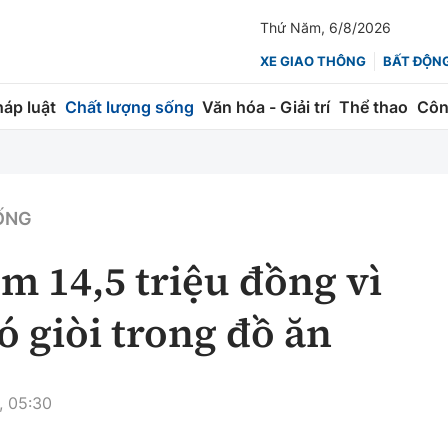
Thứ Năm, 6/8/2026
XE GIAO THÔNG
BẤT ĐỘN
háp luật
Chất lượng sống
Văn hóa - Giải trí
Thể thao
Côn
Giao thông
Kinh tế
ành
Quản lý
Thị trường
ỐNG
 trúc
Đường bộ
Tài chính
m 14,5 triệu đồng vì
ng
Hàng không
Chứng khoán
ó giòi trong đồ ăn
 lượng
Đường sắt
Bảo hiểm
Đường sắt tốc độ cao
Doanh nghiệp
, 05:30
Đăng kiểm
xem thêm