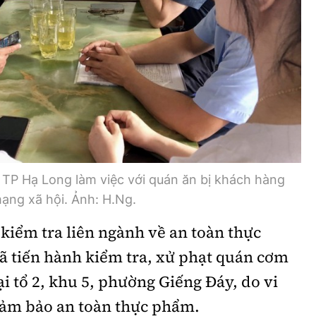
Bình luận
Sản phẩm mới
Hậu trường sao
AI
360 độ thể thao
Tư vấn
Video
Thời sự
Khám phá
 TP Hạ Long làm việc với quán ăn bị khách hàng
Camera giao thông
mạng xã hội. Ảnh: H.Ng.
Câu chuyện giao thông
 kiểm tra liên ngành về an toàn thực
 tiến hành kiểm tra, xử phạt quán cơm
Lăng kính xây dựng
ại tổ 2, khu 5, phường Giếng Đáy, do vi
Giải trí - Thể thao
đảm bảo an toàn thực phẩm.