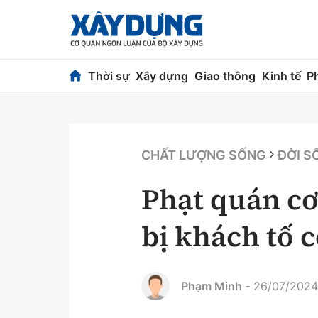
Thời sự
Xây dựng
Giao thông
Kinh tế
P
Thời sự
Xây dựng
Chính trị
Chỉ đạo điều h
CHẤT LƯỢNG SỐNG
ĐỜI S
Xã hội
Quy hoạch kiến
Phạt quán cơ
Chuyện dọc đường
Vật liệu xây dự
bị khách tố c
Cải chính
Giám định chất
Quản lý đô thị
Phạm Minh
26/07/2024
-