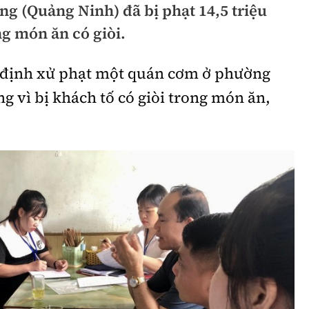
g (Quảng Ninh) đã bị phạt 14,5 triệu
hông
Đường thủy
ng món ăn có giòi.
h
Hàng hải
 định xử phạt một quán cơm ở phường
ng
Đường sắt đô thị
g vì bị khách tố có giòi trong món ăn,
hông
Nhà thầu
Mời thầu - Đấu thầu
TGT
Thi viết về Ngành
ao thông
rí
Thể thao
Công nghệ
Bóng đá
Công nghệ mới