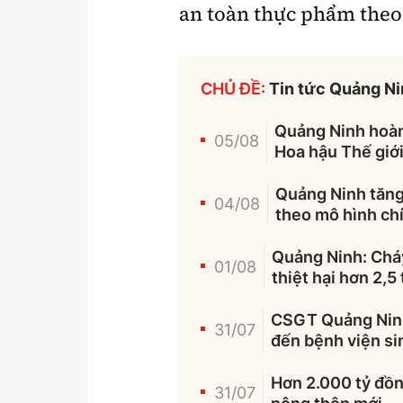
an toàn thực phẩm theo 
CHỦ ĐỀ:
Tin tức Quảng N
Quảng Ninh hoàn 
05/08
Hoa hậu Thế giớ
Quảng Ninh tăng 
04/08
theo mô hình ch
Quảng Ninh: Cháy
01/08
thiệt hại hơn 2,5
CSGT Quảng Ninh 
31/07
đến bệnh viện si
Hơn 2.000 tỷ đồn
31/07