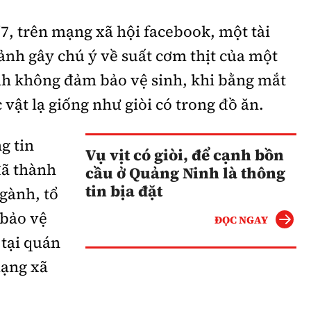
7, trên mạng xã hội facebook, một tài
ảnh gây chú ý về suất cơm thịt của một
h không đảm bảo vệ sinh, khi bằng mắt
vật lạ giống như giòi có trong đồ ăn.
g tin
Vụ vịt có giòi, để cạnh bồn
đã thành
cầu ở Quảng Ninh là thông
tin bịa đặt
ngành, tổ
 bảo vệ
ĐỌC NGAY
 tại quán
mạng xã