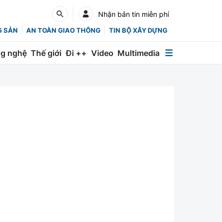
Nhận bản tin miễn phí
G SẢN
AN TOÀN GIAO THÔNG
TIN BỘ XÂY DỰNG
g nghệ
Thế giới
Đi ++
Video
Multimedia
Multimedia
Special
Emagazine
Photo
Infographic
English
Các chuyên trang