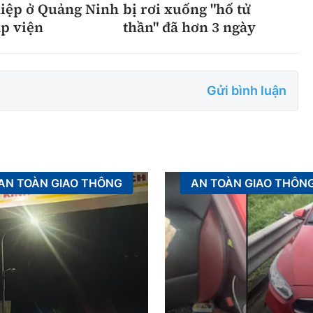
iệp ở Quảng Ninh
bị rơi xuống "hố tử
p viện
thần" đã hơn 3 ngày
Gửi bình luận
AN TOÀN GIAO THÔNG
AN TOÀN GIAO THÔN