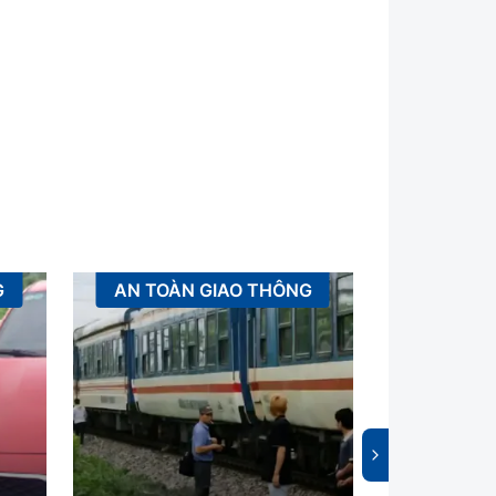
G
AN TOÀN GIAO THÔNG
K