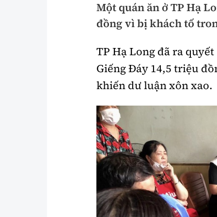
Một quán ăn ở TP Hạ Lon
Pháp luật
An toàn giao t
đồng vì bị khách tố tro
Thanh tra
Giao thông 24
TP Hạ Long đã ra quyết
An ninh hình sự
ATGT địa phươ
Giếng Đáy 14,5 triệu đồn
Điều tra
Văn hóa giao t
khiến dư luận xôn xao.
Pháp đình
Lái xe an toàn
Hỏi - Đáp
Chung tay vì A
Gương sáng gi
xem thêm
Chất lượng sống
Văn hóa - Giải T
Giáo dục
Văn hóa