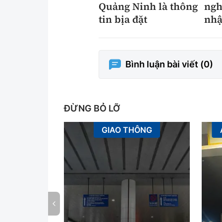
Quảng Ninh là thông
ngh
tin bịa đặt
nhậ
Bình luận bài viết (
0
)
ĐỪNG BỎ LỠ
GIAO THÔNG