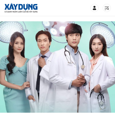
TIN BỘ XÂY DỰNG
CHUYÊN MỤC
Mới nhất
Thời sự
Chính trị
Xây dựng
Xã hội
Chỉ đạo điều hành
Giao thông