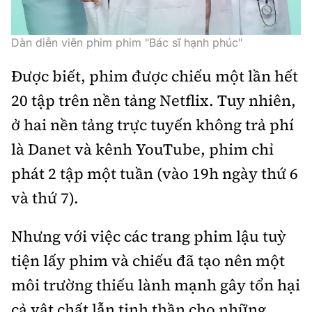
Tổng biên tập:
Nguyễn Thị Hồng Nga
Phó Tổng biên tập:
Nguyễn Sơn Tùng,
Dàn diễn viên phim phim "Bác sĩ hạnh phúc"
Nguyễn Đức Thắng, La Đức Hùng
Được biết, phim được chiếu một lần hết
Hotline:
Quảng cáo và Phát hành:
0901 514 799
0915 057 282
20 tập trên nền tảng Netflix. Tuy nhiên,
Email:
bandoc@baoxaydung.vn
ở hai nền tảng trực tuyến không trả phí
Cấm sao chép dưới mọi hình thức nếu không có sự
là Danet và kênh YouTube, phim chỉ
chấp thuận bằng văn bản.
phát 2 tập một tuần (vào 19h ngày thứ 6
và thứ 7).
Nhưng với việc các trang phim lậu tuỳ
Thông tin tòa
tiện lấy phim và chiếu đã tạo nên một
soạn
môi trường thiếu lành mạnh gây tổn hại
cả vật chất lẫn tinh thần cho những