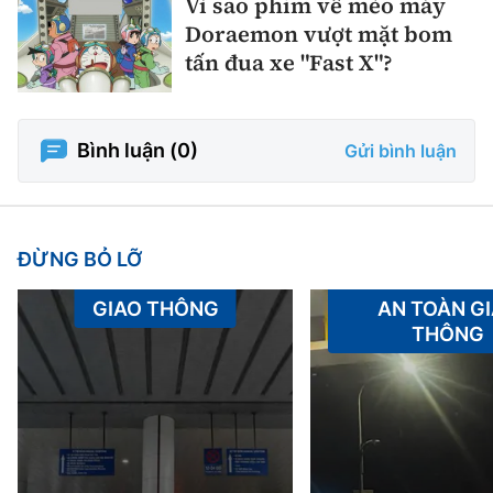
Vì sao phim về mèo máy
Doraemon vượt mặt bom
tấn đua xe "Fast X"?
Bình luận (
0
)
Gửi bình luận
ĐỪNG BỎ LỠ
GIAO THÔNG
AN TOÀN G
THÔNG