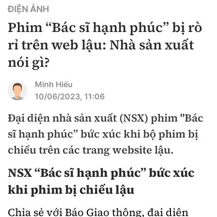
Chuyện dọc đường
ĐIỆN ẢNH
Quy hoạch kiến trúc
Quản lý
Kinh tế
Phim “Bác sĩ hạnh phúc” bị rò
Cải chính
Vật liệu xây dựng
Đường bộ
rỉ trên web lậu: Nhà sản xuất
Thị trường
Pháp luật
nói gì?
Giám định chất lượng
Hàng không
Tài chính
Thanh tra
An toàn giao thông
Quản lý đô thị
Minh Hiếu
Đường sắt
Chứng khoán
10/06/2023, 11:06
An ninh hình sự
Giao thông 24h
Chất lượng sống
Đăng kiểm
Đại diện nhà sản xuất (NSX) phim "Bác
Bảo hiểm
Điều tra
ATGT địa phương
Giáo dục
sĩ hạnh phúc” bức xúc khi bộ phim bị
Văn hóa - Giải Trí
Đường sắt tốc độ cao
Doanh nghiệp
Pháp đình
chiếu trên các trang website lậu.
Văn hóa giao thông
Y tế
Văn hóa
Đường thủy
Thể thao
NSX “Bác sĩ hạnh phúc” bức xúc
Hỏi - Đáp
Lái xe an toàn
Đời sống
Showbiz
Hàng hải
khi phim bị chiếu lậu
Bóng đá
Công nghệ
Chung tay vì ATGT
Lao động - Công đoàn
Điện ảnh
Đường sắt đô thị
Chia sẻ với Báo Giao thông, đại diện
Bình luận
Công nghệ mới