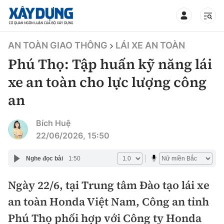
TIN BỘ XÂY DỰNG
AN TOÀN GIAO THÔNG
LÁI XE AN TOÀN
Phú Thọ: Tập huấn kỹ năng lái
xe an toàn cho lực lượng công
an
CHUYÊN MỤC
Bích Huệ
Mới nhất
22/06/2026, 15:50
Thời sự
Nghe đọc bài
1:50
Chính trị
Ngày 22/6, tại Trung tâm Đào tạo lái xe
Xây dựng
an toàn Honda Việt Nam, Công an tỉnh
Xã hội
Chỉ đạo điều hành
Phú Thọ phối hợp với Công ty Honda
Giao thông