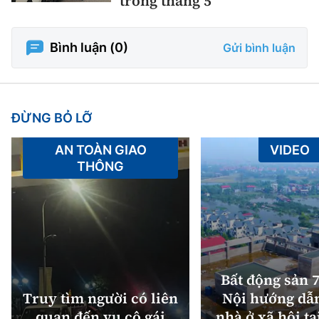
trong tháng 5
Bình luận (
0
)
Gửi bình luận
ĐỪNG BỎ LỠ
AN TOÀN GIAO
VIDEO
THÔNG
Bất động sản 7
Truy tìm người có liên
Nội hướng dẫ
quan đến vụ cô gái
nhà ở xã hội tạ