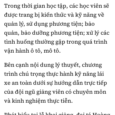
Tổng biên tập:
Nguyễn Thị Hồng Nga
Trong thời gian học tập, các học viên sẽ
Phó Tổng biên tập:
Nguyễn Sơn Tùng,
được trang bị kiến thức và kỹ năng về
Nguyễn Đức Thắng, La Đức Hùng
quản lý, sử dụng phương tiện; bảo
Hotline:
Quảng cáo và Phát hành:
quản, bảo dưỡng phương tiện; xử lý các
0901 514 799
0915 057 282
tình huống thường gặp trong quá trình
Email:
bandoc@baoxaydung.vn
vận hành ô tô, mô tô.
Cấm sao chép dưới mọi hình thức nếu không có sự
chấp thuận bằng văn bản.
Bên cạnh nội dung lý thuyết, chương
trình chú trọng thực hành kỹ năng lái
xe an toàn dưới sự hướng dẫn trực tiếp
của đội ngũ giảng viên có chuyên môn
Thông tin tòa
soạn
và kinh nghiệm thực tiễn.
Phát biểu tại lễ khai giảng, đại tá Hoàng