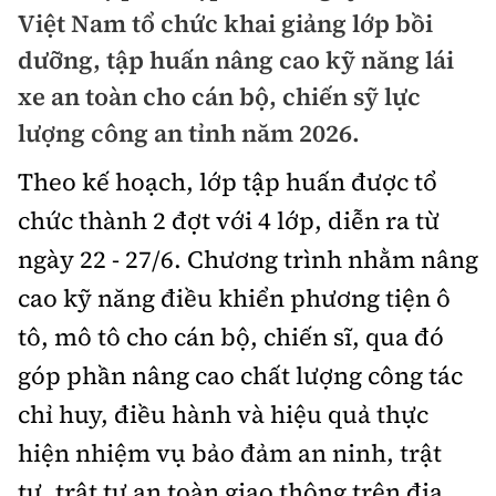
Chuyện dọc đường
Việt Nam tổ chức khai giảng lớp bồi
Quy hoạch kiến trúc
Quản lý
Kinh tế
dưỡng, tập huấn nâng cao kỹ năng lái
Cải chính
Vật liệu xây dựng
xe an toàn cho cán bộ, chiến sỹ lực
Đường bộ
Thị trường
Pháp luật
lượng công an tỉnh năm 2026.
Giám định chất lượng
Hàng không
Tài chính
Thanh tra
Theo kế hoạch, lớp tập huấn được tổ
An toàn giao thông
Quản lý đô thị
Đường sắt
Chứng khoán
chức thành 2 đợt với 4 lớp, diễn ra từ
An ninh hình sự
Giao thông 24h
Chất lượng sống
ngày 22 - 27/6. Chương trình nhằm nâng
Đăng kiểm
Bảo hiểm
Điều tra
ATGT địa phương
cao kỹ năng điều khiển phương tiện ô
Giáo dục
Văn hóa - Giải Trí
Đường sắt tốc độ cao
Doanh nghiệp
tô, mô tô cho cán bộ, chiến sĩ, qua đó
Pháp đình
Văn hóa giao thông
Y tế
Văn hóa
Đường thủy
góp phần nâng cao chất lượng công tác
Thể thao
Hỏi - Đáp
Lái xe an toàn
Đời sống
chỉ huy, điều hành và hiệu quả thực
Showbiz
Hàng hải
Bóng đá
Công nghệ
hiện nhiệm vụ bảo đảm an ninh, trật
Chung tay vì ATGT
Lao động - Công đoàn
Điện ảnh
Đường sắt đô thị
Bình luận
tự, trật tự an toàn giao thông trên địa
Công nghệ mới