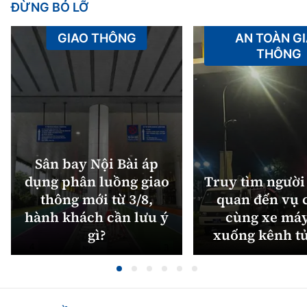
ĐỪNG BỎ LỠ
GIAO THÔNG
AN TOÀN G
THÔNG
Sân bay Nội Bài áp
dụng phân luồng giao
Truy tìm người 
thông mới từ 3/8,
quan đến vụ c
hành khách cần lưu ý
cùng xe máy
gì?
xuống kênh t