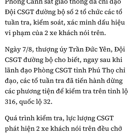
Phòng Cảnh sát giao thông đã chỉ đạo
Tổng biên tập:
Nguyễn Thị Hồng Nga
Đội CSGT đường bộ số 2 tổ chức các tổ
Phó Tổng biên tập:
Nguyễn Sơn Tùng,
tuần tra, kiểm soát, xác minh dấu hiệu
Nguyễn Đức Thắng, La Đức Hùng
vi phạm của 2 xe khách nói trên.
Hotline:
Quảng cáo và Phát hành:
0901 514 799
0915 057 282
Ngày 7/8, thượng úy Trần Đức Yên, Đội
Email:
bandoc@baoxaydung.vn
CSGT đường bộ cho biết, ngay sau khi
Cấm sao chép dưới mọi hình thức nếu không có sự
chấp thuận bằng văn bản.
l
ãnh đạo Phòng CSGT tỉnh Phú Thọ chỉ
đạo, các tổ tuần tra đã tiến hành dừng
các phương tiện để kiểm tra trên tỉnh lộ
316, quốc lộ 32.
Thông tin tòa
soạn
Quá trình kiểm tra, lực lượng CSGT
phát hiện 2 xe khách nói trên đều chở