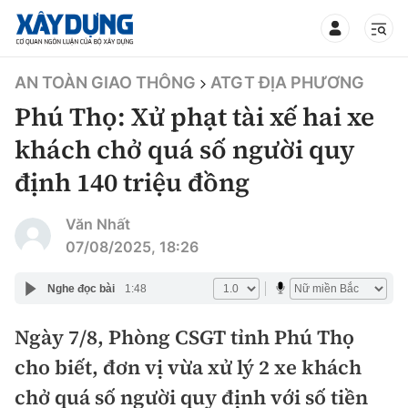
TIN BỘ XÂY DỰNG
AN TOÀN GIAO THÔNG
ATGT ĐỊA PHƯƠNG
Phú Thọ: Xử phạt tài xế hai xe
khách chở quá số người quy
định 140 triệu đồng
CHUYÊN MỤC
Văn Nhất
Mới nhất
07/08/2025, 18:26
Thời sự
Nghe đọc bài
1:48
Chính trị
Ngày 7/8, Phòng CSGT tỉnh Phú Thọ
Xây dựng
cho biết, đơn vị vừa xử lý 2 xe khách
Xã hội
Chỉ đạo điều hành
chở quá số người quy định với số tiền
Giao thông