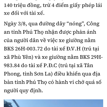
Chuyện dọc đường
140 triệu đồng, trừ 4 điểm giấy phép lái
Quy hoạch kiến trúc
Quản lý
Kinh tế
xe đối với tài xế.
Cải chính
Vật liệu xây dựng
Đường bộ
Thị trường
Ngày 3/8, qua đường dây “nóng”, Công
Pháp luật
Giám định chất lượng
an tỉnh Phú Thọ nhận được phản ánh
Hàng không
Tài chính
Thanh tra
An toàn giao thông
của người dân về việc xe giường nằm
Quản lý đô thị
Đường sắt
Chứng khoán
BKS 26H-003.72 do tài xế Đ.V.H (trú tại
An ninh hình sự
Giao thông 24h
Chất lượng sống
Đăng kiểm
xã Phù Yên) và xe giường nằm BKS 29H-
Bảo hiểm
Điều tra
ATGT địa phương
983.84 do tài xế P.Đ.C (trú tại xã Tân
Giáo dục
Văn hóa - Giải Trí
Đường sắt tốc độ cao
Doanh nghiệp
Pháp đình
Phong, tỉnh Sơn La) điều khiển qua địa
Văn hóa giao thông
Y tế
Văn hóa
Đường thủy
bàn tỉnh Phú Thọ có hành vi chở quá số
Thể thao
Hỏi - Đáp
Lái xe an toàn
Đời sống
người quy định.
Showbiz
Hàng hải
Bóng đá
Công nghệ
Chung tay vì ATGT
Lao động - Công đoàn
Điện ảnh
Đường sắt đô thị
Bình luận
Công nghệ mới