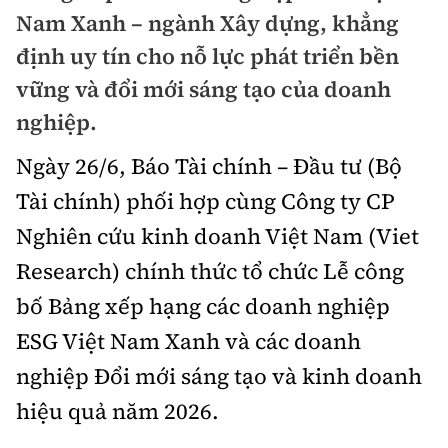
Chuyện dọc đường
Nam Xanh – ngành Xây dựng, khẳng
Quy hoạch kiến trúc
Quản lý
Kinh tế
định uy tín cho nỗ lực phát triển bền
Cải chính
Vật liệu xây dựng
Đường bộ
vững và đổi mới sáng tạo của doanh
Thị trường
Pháp luật
nghiệp.
Giám định chất lượng
Hàng không
Tài chính
Thanh tra
Ngày 26/6, Báo Tài chính – Đầu tư (Bộ
An toàn giao thông
Quản lý đô thị
Đường sắt
Chứng khoán
Tài chính) phối hợp cùng Công ty CP
An ninh hình sự
Giao thông 24h
Chất lượng sống
Nghiên cứu kinh doanh Việt Nam (Viet
Đăng kiểm
Bảo hiểm
Điều tra
ATGT địa phương
Research) chính thức tổ chức Lễ công
Giáo dục
Văn hóa - Giải Trí
Đường sắt tốc độ cao
Doanh nghiệp
Pháp đình
bố Bảng xếp hạng các doanh nghiệp
Văn hóa giao thông
Y tế
Văn hóa
Đường thủy
ESG Việt Nam Xanh và các doanh
Thể thao
Hỏi - Đáp
Lái xe an toàn
Đời sống
nghiệp Đổi mới sáng tạo và kinh doanh
Showbiz
Hàng hải
Bóng đá
Công nghệ
hiệu quả năm 2026.
Chung tay vì ATGT
Lao động - Công đoàn
Điện ảnh
Đường sắt đô thị
Bình luận
Công nghệ mới