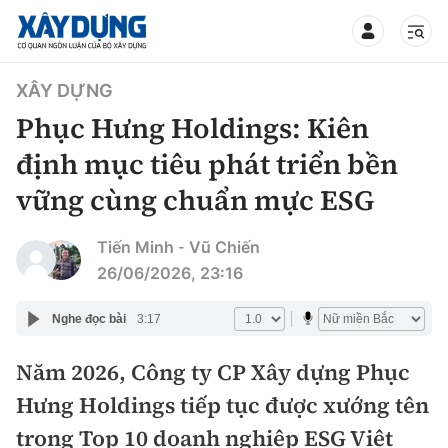
TIN BỘ XÂY DỰNG
XÂY DỰNG
Phục Hưng Holdings: Kiên
định mục tiêu phát triển bền
vững cùng chuẩn mực ESG
CHUYÊN MỤC
Tiến Minh
Vũ Chiến
-
Mới nhất
26/06/2026, 23:16
Thời sự
Nghe đọc bài
3:17
Chính trị
Năm 2026, Công ty CP Xây dựng Phục
Xây dựng
Hưng Holdings tiếp tục được xướng tên
Xã hội
Chỉ đạo điều hành
Giao thông
trong Top 10 doanh nghiệp ESG Việt