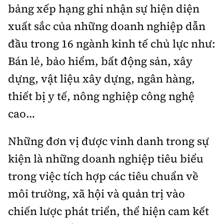
Tổng biên tập:
Nguyễn Thị Hồng Nga
bảng xếp hạng ghi nhận sự hiện diện
Phó Tổng biên tập:
Nguyễn Sơn Tùng,
xuất sắc của những doanh nghiệp dẫn
Nguyễn Đức Thắng, La Đức Hùng
đầu trong 16 ngành kinh tế chủ lực như:
Hotline:
Quảng cáo và Phát hành:
Bán lẻ, bảo hiểm, bất động sản, xây
0901 514 799
0915 057 282
dựng, vật liệu xây dựng, ngân hàng,
Email:
bandoc@baoxaydung.vn
thiết bị y tế, nông nghiệp công nghệ
Cấm sao chép dưới mọi hình thức nếu không có sự
cao…
chấp thuận bằng văn bản.
Những đơn vị được vinh danh trong sự
kiện là những doanh nghiệp tiêu biểu
trong việc tích hợp các tiêu chuẩn về
Thông tin tòa
môi trường, xã hội và quản trị vào
soạn
chiến lược phát triển, thể hiện cam kết