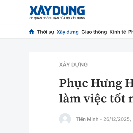
Thời sự
Xây dựng
Giao thông
Kinh tế
P
Thời sự
Xây dựng
Chính trị
Chỉ đạo điều h
XÂY DỰNG
Xã hội
Quy hoạch kiến
Phục Hưng Ho
Chuyện dọc đường
Vật liệu xây dự
làm việc tốt
Cải chính
Giám định chất
Quản lý đô thị
Tiến Minh
26/12/2025, 
-