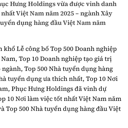
hục Hưng Holdings vừa được vinh danh
hông
Đường thủy
ốt nhất Việt Nam năm 2025 – ngành Xây
h
Hàng hải
 tuyển dụng hàng đầu Việt Nam năm
ng
Đường sắt đô thị
hông
Nhà thầu
n khổ Lễ công bố Top 500 Doanh nghiệp
t Nam, Top 10 Doanh nghiệp tạo giá trị
Mời thầu - Đấu thầu
 ngành, Top 500 Nhà tuyển dụng hàng
TGT
Thi viết về Ngành
hà tuyển dụng ưa thích nhất, Top 10 Nơi
ao thông
 Nam, Phục Hưng Holdings đã vinh dự
op 10 Nơi làm việc tốt nhất Việt Nam năm
và Top 500 Nhà tuyển dụng hàng đầu Việt
rí
Thể thao
Công nghệ
Bóng đá
Công nghệ mới