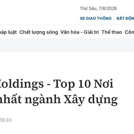
Thứ Sáu, 7/8/2026
XE GIAO THÔNG
BẤT ĐỘ
háp luật
Chất lượng sống
Văn hóa - Giải trí
Thể thao
Côn
Giao thông
Kinh tế
ành
Quản lý
Thị trường
 trúc
Đường bộ
Tài chính
ldings - Top 10 Nơi
ng
Hàng không
Chứng khoán
 nhất ngành Xây dựng
 lượng
Đường sắt
Bảo hiểm
Đường sắt tốc độ cao
Doanh nghiệp
19:33
Đăng kiểm
xem thêm