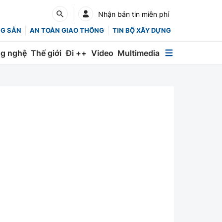
Nhận bản tin miễn phí
NG SẢN
AN TOÀN GIAO THÔNG
TIN BỘ XÂY DỰNG
g nghệ
Thế giới
Đi ++
Video
Multimedia
Multimedia
Special
Emagazine
Photo
Infographic
English
Các chuyên trang