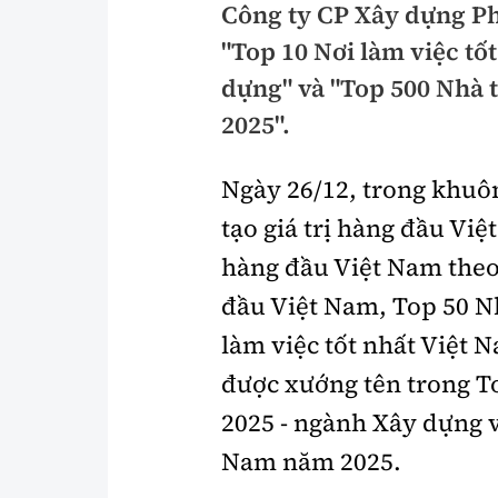
Công ty CP Xây dựng P
Pháp luật
An toàn giao t
"Top 10 Nơi làm việc t
Thanh tra
Giao thông 24
dựng" và "Top 500 Nhà
2025".
An ninh hình sự
ATGT địa phươ
Điều tra
Văn hóa giao t
Ngày 26/12, trong khuô
Pháp đình
Lái xe an toàn
tạo giá trị hàng đầu Việ
hàng đầu Việt Nam theo
Hỏi - Đáp
Chung tay vì A
đầu Việt Nam, Top 50 N
Gương sáng gi
xem thêm
làm việc tốt nhất Việt
được xướng tên trong T
2025 - ngành Xây dựng 
Chất lượng sống
Văn hóa - Giải T
Nam năm 2025.
Giáo dục
Văn hóa