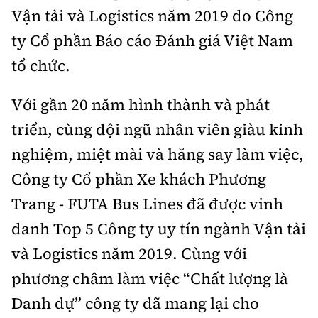
Thế giới
Gương sáng giao thông
Vận tải và Logistics năm 2019 do Công
Âm nhạc
Nhà thầu
Hậu trường sao
Sản phẩm mới
ty Cổ phần Báo cáo Đánh giá Việt Nam
Thời sự Quốc tế
Đi ++
Mời thầu - Đấu thầu
tổ chức.
360 độ thể thao
Tư vấn
Hồ sơ tài liệu
Du lịch
Video
Thi viết về GTVT
Với gần 20 năm hình thành và phát
Thế giới giao thông
Khám phá
Thời sự
triển, cùng đội ngũ nhân viên giàu kinh
Thế giới xây dựng
nghiệm, miệt mài và hăng say làm việc,
Lối sống
Khám phá
Công ty Cổ phần Xe khách Phương
Ẩm thực
Camera giao thông
Trang - FUTA Bus Lines đã được vinh
Cơ quan chủ quản: Bộ Xây dựng
danh Top 5 Công ty uy tín ngành Vận tải
Câu chuyện giao thông
Giấy phép số: 03/GP-BVHTTDL, cấp ngày 1/4/2025.
và Logistics năm 2019. Cùng với
Giải trí - Thể thao
phương châm làm việc “Chất lượng là
Tòa soạn: Số 2 Nguyễn Công Hoan, phường Giảng Võ,
Hà Nội.
Danh dự” công ty đã mang lại cho