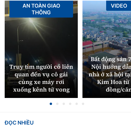
AN TOÀN GIAO
VIDEO
THÔNG
Bất động sản 7
Truy tìm người có liên
Nội hướng dẫ
quan đến vụ cô gái
nhà ở xã hội tạ
cùng xe máy rơi
Kim Hoa từ 
xuống kênh tử vong
đồng/că
ĐỌC NHIỀU