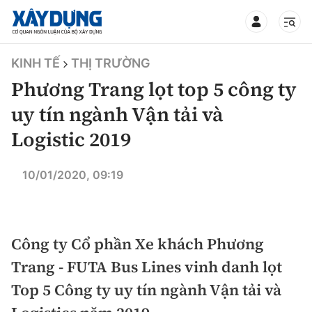
TIN BỘ XÂY DỰNG
KINH TẾ
THỊ TRƯỜNG
Phương Trang lọt top 5 công ty
uy tín ngành Vận tải và
Logistic 2019
CHUYÊN MỤC
10/01/2020, 09:19
Mới nhất
Thời sự
Công ty Cổ phần Xe khách Phương
Chính trị
Xây dựng
Trang - FUTA Bus Lines vinh danh lọt
Top 5 Công ty uy tín ngành Vận tải và
Xã hội
Chỉ đạo điều hành
Giao thông