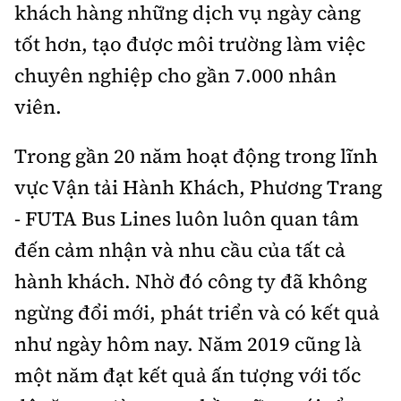
Tổng biên tập:
Nguyễn Thị Hồng Nga
khách hàng những dịch vụ ngày càng
tốt hơn, tạo được môi trường làm việc
Phó Tổng biên tập:
Nguyễn Sơn Tùng,
Nguyễn Đức Thắng, La Đức Hùng
chuyên nghiệp cho gần 7.000 nhân
Hotline:
Quảng cáo và Phát hành:
viên.
0901 514 799
0915 057 282
Trong gần 20 năm hoạt động trong lĩnh
Email:
bandoc@baoxaydung.vn
Cấm sao chép dưới mọi hình thức nếu không có sự
vực Vận tải Hành Khách, Phương Trang
chấp thuận bằng văn bản.
- FUTA Bus Lines luôn luôn quan tâm
đến cảm nhận và nhu cầu của tất cả
hành khách. Nhờ đó công ty đã không
ngừng đổi mới, phát triển và có kết quả
Thông tin tòa
như ngày hôm nay. Năm 2019 cũng là
soạn
một năm đạt kết quả ấn tượng với tốc