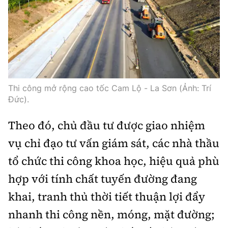
Thế giới
Gương sáng giao thông
Âm nhạc
Nhà thầu
Hậu trường sao
Sản phẩm mới
Thời sự Quốc tế
Đi ++
Mời thầu - Đấu thầu
360 độ thể thao
Tư vấn
Hồ sơ tài liệu
Du lịch
Video
Thi viết về GTVT
Thế giới giao thông
Khám phá
Thi công mở rộng cao tốc Cam Lộ - La Sơn (Ảnh: Trí
Thời sự
Đức).
Thế giới xây dựng
Lối sống
Khám phá
Theo đó, chủ đầu tư được giao nhiệm
Ẩm thực
Camera giao thông
vụ chỉ đạo tư vấn giám sát, các nhà thầu
Cơ quan chủ quản: Bộ Xây dựng
tổ chức thi công khoa học, hiệu quả phù
Câu chuyện giao thông
hợp với tính chất tuyến đường đang
Giấy phép số: 03/GP-BVHTTDL, cấp ngày 1/4/2025.
Giải trí - Thể thao
khai, tranh thủ thời tiết thuận lợi đẩy
Tòa soạn: Số 2 Nguyễn Công Hoan, phường Giảng Võ,
Hà Nội.
nhanh thi công nền, móng, mặt đường;