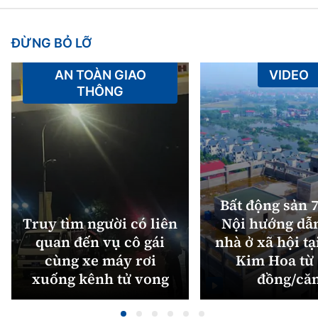
ĐỪNG BỎ LỠ
AN TOÀN GIAO
VIDEO
THÔNG
Bất động sản 7
Truy tìm người có liên
Nội hướng dẫ
quan đến vụ cô gái
nhà ở xã hội tạ
cùng xe máy rơi
Kim Hoa từ 
xuống kênh tử vong
đồng/că