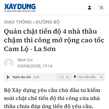
TIN BỘ XÂY DỰNG
GIAO THÔNG
ĐƯỜNG BỘ
Quản chặt tiến độ 4 nhà thầu
chậm thi công mở rộng cao tốc
Cam Lộ - La Sơn
CHUYÊN MỤC
Ninh Cơ
Mới nhất
03/06/2026, 17:14
Thời sự
Nghe đọc bài
3:20
Chính trị
Bộ Xây dựng yêu cầu chủ đầu tư kiểm
Xây dựng
soát chặt chẽ tiến độ thi công của nhà
Xã hội
Chỉ đạo điều hành
thầu chưa đáp ứng tiến độ yêu cầu,
Giao thông