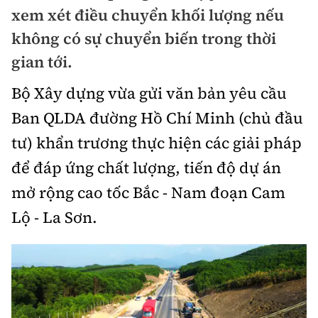
Chuyện dọc đường
xem xét điều chuyển khối lượng nếu
Quy hoạch kiến trúc
Quản lý
Kinh tế
không có sự chuyển biến trong thời
Cải chính
Vật liệu xây dựng
gian tới.
Đường bộ
Thị trường
Pháp luật
Giám định chất lượng
Bộ Xây dựng vừa gửi văn bản yêu cầu
Hàng không
Tài chính
Thanh tra
Ban QLDA đường Hồ Chí Minh (chủ đầu
An toàn giao thông
Quản lý đô thị
Đường sắt
Chứng khoán
tư) khẩn trương thực hiện các giải pháp
An ninh hình sự
Giao thông 24h
Chất lượng sống
để đáp ứng chất lượng, tiến độ dự án
Đăng kiểm
Bảo hiểm
Điều tra
ATGT địa phương
mở rộng cao tốc Bắc - Nam đoạn Cam
Giáo dục
Văn hóa - Giải Trí
Đường sắt tốc độ cao
Doanh nghiệp
Pháp đình
Lộ - La Sơn.
Văn hóa giao thông
Y tế
Văn hóa
Đường thủy
Thể thao
Hỏi - Đáp
Lái xe an toàn
Đời sống
Showbiz
Hàng hải
Bóng đá
Công nghệ
Chung tay vì ATGT
Lao động - Công đoàn
Điện ảnh
Đường sắt đô thị
Bình luận
Công nghệ mới