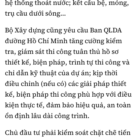
hệ thống thoát nước; kết cấu bệ, móng,
Tổng biên tập:
Nguyễn Thị Hồng Nga
trụ cầu dưới sông...
Phó Tổng biên tập:
Nguyễn Sơn Tùng,
Nguyễn Đức Thắng, La Đức Hùng
Bộ Xây dựng cũng yêu cầu Ban QLDA
Hotline:
Quảng cáo và Phát hành:
đường Hồ Chí Minh tăng cường kiểm
0901 514 799
0915 057 282
tra, giám sát thi công tuân thủ hồ sơ
Email:
bandoc@baoxaydung.vn
thiết kế, biện pháp, trình tự thi công và
Cấm sao chép dưới mọi hình thức nếu không có sự
chấp thuận bằng văn bản.
chỉ dẫn kỹ thuật của dự án; kịp thời
điều chỉnh (nếu có) các giải pháp thiết
kế, biện pháp thi công phù hợp với điều
kiện thực tế, đảm bảo hiệu quả, an toàn
Thông tin tòa
ổn định lâu dài công trình.
soạn
Chủ đầu tư phải kiểm soát chặt chẽ tiến