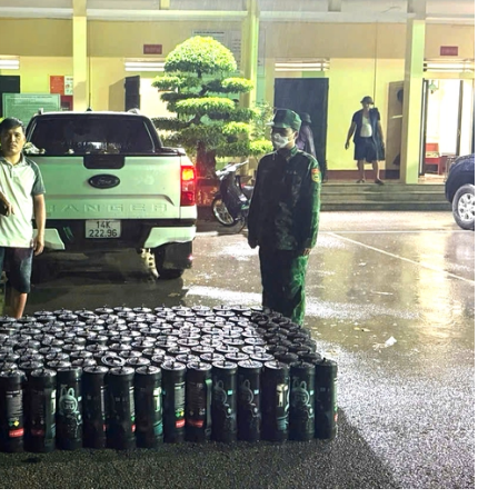
Bình luận
Sản phẩm mới
Hậu trường sao
AI
360 độ thể thao
Tư vấn
Video
Thời sự
Khám phá
Camera giao thông
Câu chuyện giao thông
Lăng kính xây dựng
Giải trí - Thể thao