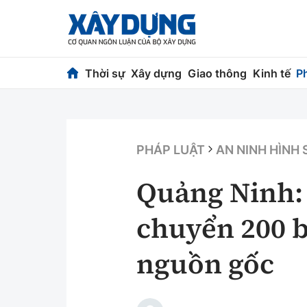
Thời sự
Xây dựng
Giao thông
Kinh tế
P
Thời sự
Xây dựng
Chính trị
Chỉ đạo điều h
PHÁP LUẬT
AN NINH HÌNH
Xã hội
Quy hoạch kiến
Quảng Ninh: 
Chuyện dọc đường
Vật liệu xây dự
chuyển 200 b
Cải chính
Giám định chất
nguồn gốc
Quản lý đô thị