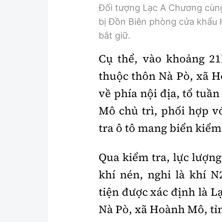
Đối tượng Lạc A Chương cùng 
bị Đồn Biên phòng cửa khẩu
bắt giữ.
Cụ thể, vào khoảng 21
thuộc thôn Nà Pò, xã 
về phía nội địa, tổ tu
Mô chủ trì, phối hợp 
tra ô tô mang biển kiểm
Qua kiểm tra, lực lượng
khí nén, nghi là khí N
tiện được xác định là L
Nà Pò, xã Hoành Mô, tỉ