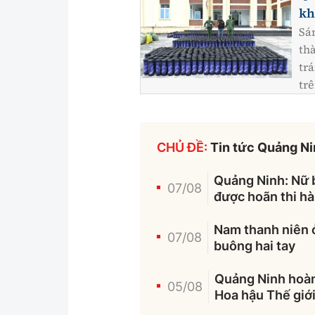
kh
Sá
th
trá
tr
CHỦ ĐỀ:
Tin tức Quảng N
Quảng Ninh: Nữ bị
07/08
được hoãn thi h
Nam thanh niên ở
07/08
buông hai tay
Quảng Ninh hoàn 
05/08
Hoa hậu Thế giớ