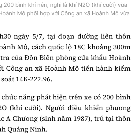
200 bình khí nén, nghi là khí N2O (khí cười) vừa
 Hoành Mô phối hợp với Công an xã Hoành Mô vừa
h30 ngày 5/7, tại đoạn đường liên thôn
Hoành Mô, cách quốc lộ 18C khoảng 300m
ần tra của Đồn Biên phòng cửa khẩu Hoành
với Công an xã Hoành Mô tiến hành kiểm
 soát 14K-222.96.
 chức năng phát hiện trên xe có 200 bình
2O (khí cười). Người điều khiển phương
ạc A Chương (sinh năm 1987), trú tại thôn
nh Quảng Ninh.