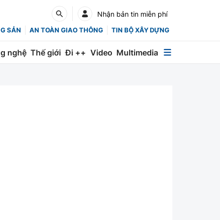
Nhận bản tin miễn phí
NG SẢN
AN TOÀN GIAO THÔNG
TIN BỘ XÂY DỰNG
g nghệ
Thế giới
Đi ++
Video
Multimedia
Multimedia
Special
Emagazine
Photo
Infographic
English
Các chuyên trang