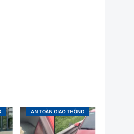
G
AN TOÀN GIAO THÔNG
XÂ