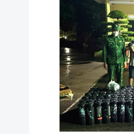
Y tế
Showbiz
Đời sống
Điện ảnh
Lao động - Công đoàn
Âm nhạc
Thế giới
Đi ++
Thời sự Quốc tế
Du lịch
Hồ sơ tài liệu
Khám phá
Thế giới giao thông
Lối sống
Thế giới xây dựng
Ẩm thực