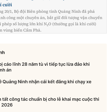
í cười
ng 20/1, Bộ đội Biên phòng tỉnh Quảng Ninh đã phá
ành công một chuyên án, bắt giữ đối tượng vận chuyển
i phép số lượng lớn khí N₂O (thường gọi là khí cười)
ên vùng biển Cẩm Phả.
inh
 cáo lĩnh 28 năm tù vì tiếp tục lừa đảo khi
ành án
 Quảng Ninh nhận cái kết đắng khi chạy xe
tất công tác chuẩn bị cho lễ khai mạc cuộc thi
i 2026