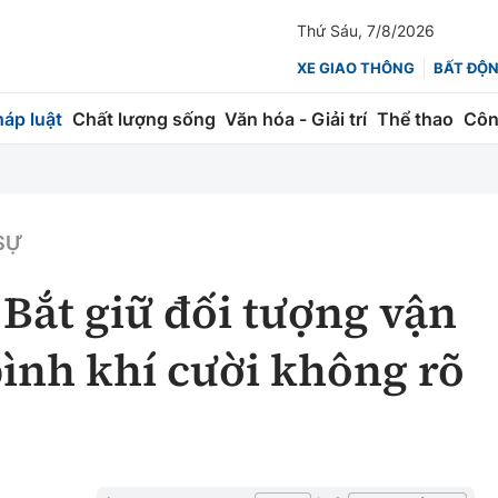
Thứ Sáu, 7/8/2026
XE GIAO THÔNG
BẤT ĐỘ
háp luật
Chất lượng sống
Văn hóa - Giải trí
Thể thao
Côn
Giao thông
Kinh tế
ành
Quản lý
Thị trường
 SỰ
 trúc
Đường bộ
Tài chính
Bắt giữ đối tượng vận
ng
Hàng không
Chứng khoán
ình khí cười không rõ
 lượng
Đường sắt
Bảo hiểm
Đường sắt tốc độ cao
Doanh nghiệp
Đăng kiểm
xem thêm