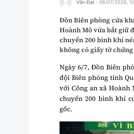
Văn Đạt
06/07/2026, 12
-
Pháp luật
An toàn giao t
Đồn Biên phòng cửa kh
Thanh tra
Giao thông 24
Hoành Mô vừa bắt giữ đ
An ninh hình sự
ATGT địa phươ
chuyển 200 bình khí nén
Điều tra
Văn hóa giao t
không có giấy tờ chứng
Pháp đình
Lái xe an toàn
Ngày 6/7, Đồn Biên ph
Hỏi - Đáp
Chung tay vì A
đội Biên phòng tỉnh Qu
Gương sáng gi
với Công an xã Hoành M
xem thêm
chuyển 200 bình khí c
gốc.
Chất lượng sống
Văn hóa - Giải T
Giáo dục
Văn hóa